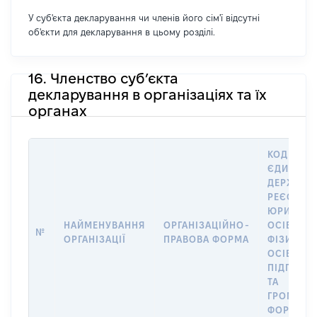
У суб'єкта декларування чи членів його сім'ї відсутні
об'єкти для декларування в цьому розділі.
16. Членство суб’єкта
декларування в організаціях та їх
органах
КОД В
ЄДИНОМ
ДЕРЖАВН
РЕЄСТРІ
ЮРИДИЧ
НАЙМЕНУВАННЯ
ОРГАНІЗАЦІЙНО-
ОСІБ,
№
ОРГАНІЗАЦІЇ
ПРАВОВА ФОРМА
ФІЗИЧНИ
ОСІБ –
ПІДПРИЄ
ТА
ГРОМАДС
ФОРМУВА