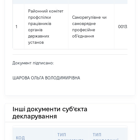
Районний комітет
профспілки
Саморегулівне чи
працівників
самоврядне
1
00132345
органів
професійне
державних
об’єднання
установ
Документ підписано:
ШАРОВА ОЛЬГА ВОЛОДИМИРІВНА
Інші документи суб'єкта
декларування
ТИП
ТИП
КОД
ПЕР