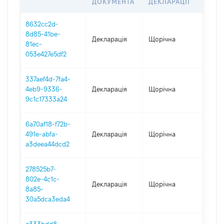
ДОКУМЕНТА
ДЕКЛАРАЦІЇ
8632cc2d-
8d85-41be-
Декларація
Щорічна
2025
81ec-
053e427e5df2
337aef4d-7fa4-
4eb9-9336-
Декларація
Щорічна
2024
9c1c17333a24
6a70af18-f72b-
491e-abfa-
Декларація
Щорічна
2023
a3deea44dcd2
278525b7-
802e-4c1c-
Декларація
Щорічна
2022
8a85-
30a5dca3eda4