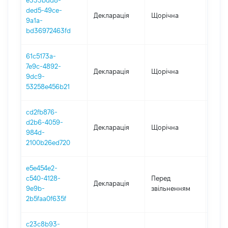
e333bdd8-
ded5-49ce-
Декларація
Щорічна
2021
9a1a-
bd36972463fd
61c5173a-
7e9c-4892-
Декларація
Щорічна
2020
9dc9-
53258e456b21
cd2fb876-
d2b6-4059-
Декларація
Щорічна
2019
984d-
2100b26ed720
e5e454e2-
01.01
c540-4128-
Перед
Декларація
-
9e9b-
звільненням
21.01
2b5faa0f635f
c23c8b93-