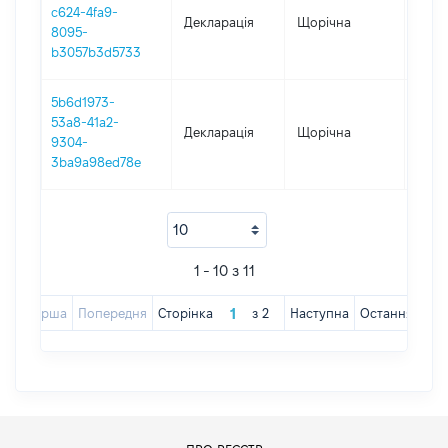
c624-4fa9-
Декларація
Щорічна
2018
8095-
b3057b3d5733
5b6d1973-
53a8-41a2-
Декларація
Щорічна
2017
9304-
3ba9a98ed78e
1 - 10 з 11
Перша
Попередня
Сторінка
з
2
Наступна
Остання