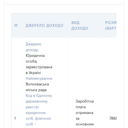
ВИД
РОЗМІР
№
ДЖЕРЕЛО ДОХОДУ
ДОХОДУ
(ВАРТІСТЬ)
Джерело
доходу:
Юридична
особа,
зареєстрована
в Україні
Найменування:
Волноваська
міська рада
Код в Єдиному
державному
Заробітна
реєстрі
плата
юридичних
отримана
1
осіб, фізичних
за
78689
осіб –
основним