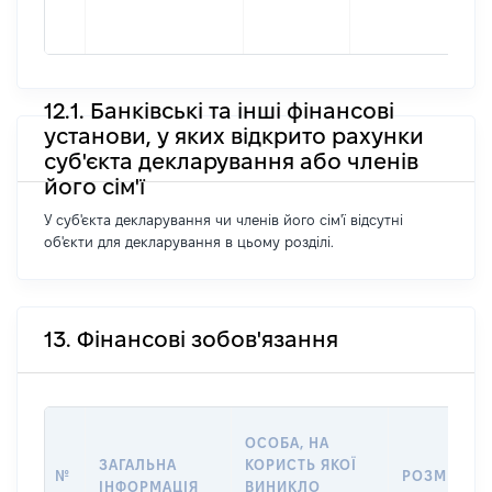
ная
ВО
12.1. Банківські та інші фінансові
установи, у яких відкрито рахунки
суб'єкта декларування або членів
його сім'ї
У суб'єкта декларування чи членів його сім'ї відсутні
об'єкти для декларування в цьому розділі.
13. Фінансові зобов'язання
ОСОБА, НА
ЗАГАЛЬНА
КОРИСТЬ ЯКОЇ
№
РОЗМІР
ІНФОРМАЦІЯ
ВИНИКЛО