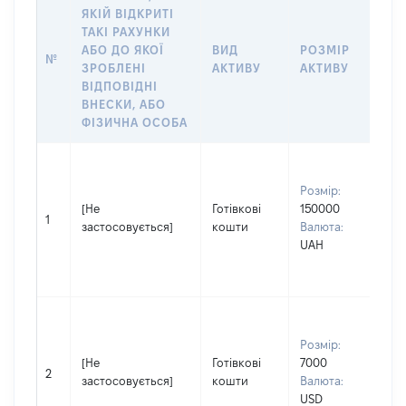
ЯКІЙ ВІДКРИТІ
ТАКІ РАХУНКИ
ІН
АБО ДО ЯКОЇ
ВИД
РОЗМІР
№
ЩО
ЗРОБЛЕНІ
АКТИВУ
АКТИВУ
ОБ
ВІДПОВІДНІ
ВНЕСКИ, АБО
ФІЗИЧНА ОСОБА
Вла
Прі
Розмір:
КО
[Не
Готівкові
150000
Ім'
1
застосовується]
кошти
Валюта:
По 
UAH
ная
ВО
Вла
Прі
Розмір:
КО
[Не
Готівкові
7000
Ім'
2
застосовується]
кошти
Валюта:
По 
USD