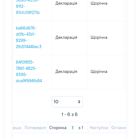
3690-4339-
Декларація
Щорічна
2023
91f2-
97cfc09f271b
be66d676-
d0fb-47d1-
Декларація
Щорічна
2022
8299-
2fb574446ec3
64f0f855-
786f-4825-
Декларація
Щорічна
2021
9395-
dce9f994fb84
1 - 6 з 6
Перша
Попередня
Сторінка
з
1
Наступна
Остання