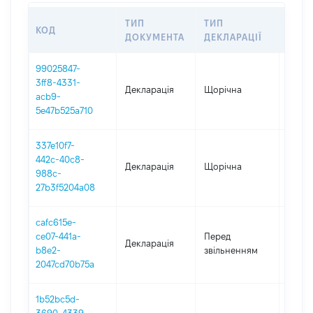
ТИП
ТИП
КОД
ПЕРІ
ДОКУМЕНТА
ДЕКЛАРАЦІЇ
99025847-
3ff8-4331-
Декларація
Щорічна
2025
acb9-
5e47b525a710
337e10f7-
442c-40c8-
Декларація
Щорічна
2024
988c-
27b3f5204a08
cafc615e-
01.01
ce07-441a-
Перед
Декларація
-
b8e2-
звільненням
02.04
2047cd70b75a
1b52bc5d-