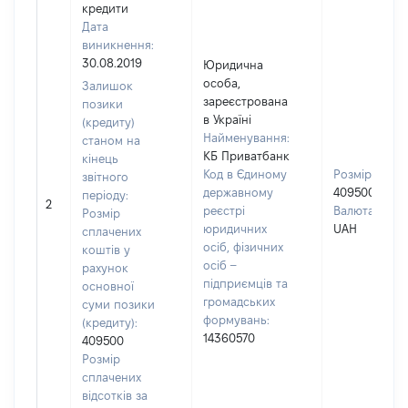
кредити
Дата
виникнення:
30.08.2019
Юридична
особа,
Залишок
зареєстрована
позики
в Україні
(кредиту)
Найменування:
станом на
КБ Приватбанк
кінець
Код в Єдиному
Розмір:
звітного
державному
409500
періоду:
2
реєстрі
Валюта:
Розмір
юридичних
UAH
сплачених
осіб, фізичних
коштів у
осіб –
рахунок
підприємців та
основної
громадських
суми позики
формувань:
(кредиту):
14360570
409500
Розмір
сплачених
відсотків за