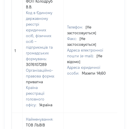
ФОП Колодруб
В.В.
Код в Єдиному
державному
реєстрі
Телефон:
[Не
юридичних
застосовується]
осіб, фізичних
Прі
Факс:
[Не
осіб –
КО
застосовується]
підприємців та
Ім'
Адреса електронної
1
громадських
По 
пошти (e-mail):
[Не
формувань:
ная
відомо]
3076107289
ВО
Адреса юридичної
Організаційно-
особи:
Мазепи 14\60
правова форма:
приватна
Країна
реєстрації
головного
офісу:
Україна
Найменування:
ТОВ ЛЬВІВ