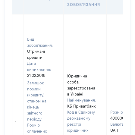
ЗОБОВ'ЯЗАННЯ
Вид
зобов'язання:
Отримані
кредити
Дата
виникнення:
21.02.2018
Юридична
особа,
Залишок
зареєстрована
позики
в Україні
(кредиту)
Найменування:
станом на
КБ Приватбанк
кінець
Код в Єдиному
Розмір:
звітного
державному
400000
періоду:
1
реєстрі
Валюта:
Розмір
юридичних
UAH
сплачених