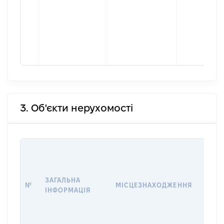
3. Об'єкти нерухомості
ВАРТ
ДАТУ
НАБУ
ЗАГАЛЬНА
ПРАВ
№
МІСЦЕЗНАХОДЖЕННЯ
ІНФОРМАЦІЯ
ЗА
ОСТ
ГРО
ОЦІ