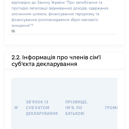
відповідно до Закону України “Про запобігання та
протидію легалізації (відмиванню) доходів, одержаних
злочинним шляхом, фінансуванню тероризму та
фінансуванню розповсюдження зброї масового
знищення”?
Ні
2.2. Інформація про членів сім'ї
суб'єкта декларування
ЗВ'ЯЗОК ІЗ
ПРІЗВИЩЕ,
№
СУБ'ЄКТОМ
ІМ'Я, ПО
ГРОМАДЯН
ДЕКЛАРУВАННЯ
БАТЬКОВІ