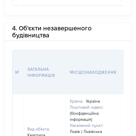
4. Об'єкти незавершеного
будівництва
ЗВ'ЯЗ
ЗАГАЛЬНА
№
МІСЦЕЗНАХОДЖЕННЯ
СУБ'
ІНФОРМАЦІЯ
ДЕКЛ
Країна:
Україна
Поштовий індекс:
[Конфіденційна
інформація]
Населений пункт:
Вид об'єкта:
Львів / Львівська
Квартира