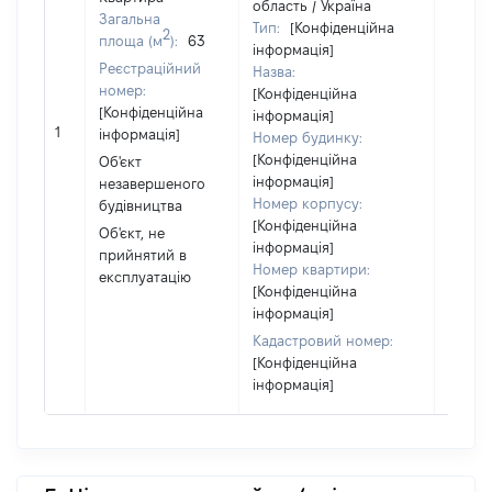
область / Україна
Загальна
Тип:
[Конфіденційна
2
Об'єкт
площа (м
):
63
інформація]
повні
Реєстраційний
Назва:
частк
номер:
[Конфіденційна
побуд
[Конфіденційна
інформація]
матері
1
інформація]
Номер будинку:
за ко
[Конфіденційна
Об'єкт
суб'єк
інформація]
незавершеного
декла
Номер корпусу:
будівництва
або ч
[Конфіденційна
Об'єкт, не
його сі
інформація]
прийнятий в
Номер квартири:
експлуатацію
[Конфіденційна
інформація]
Кадастровий номер:
[Конфіденційна
інформація]