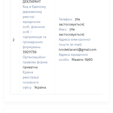
ДЕКЛАРАНТ
Код в Єдиному
державному
реєстрі
Телефон:
[Не
юридичних
застосовується]
осіб, фізичних
Прі
Факс:
[Не
осіб –
КО
застосовується]
підприємців та
Ім'
Адреса електронної
2
громадських
По 
пошти (e-mail):
формувань:
ная
lvivdeklarant@gmail.com
39211736
ВО
Адреса юридичної
Організаційно-
особи:
Мазепи 14/60
правова форма:
приватна
Країна
реєстрації
головного
офісу:
Україна