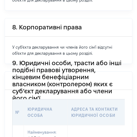
об'єкти для декларування в цьому розділі.
8. Корпоративні права
У суб'єкта декларування чи членів його сім'ї відсутні
об'єкти для декларування в цьому розділі.
9. Юридичні особи, трасти або інші
подібні правові утворення,
кінцевим бенефіціарним
власником (контролером) яких є
суб’єкт декларування або члени
його сім'ї
ІН
ЮРИДИЧНА
АДРЕСА ТА КОНТАКТИ
№
ОС
ОСОБА
ЮРИДИЧНОЇ ОСОБИ
СТ
Найменування: