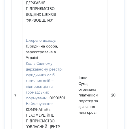
ДЕРЖАВНЕ
ПІДПРИЄМСТВО
ВОДНИХ ШЛЯХІВ
"УКРВОДШЛЯХ"
Джерело доходу:
Юридична особа,
зареєстрована в
Україні
Код в Єдиному
державному реєстрі
юридичних осіб,
Інше
фізичних осіб –
Сума,
підприємців та
отримана
громадських
платником
20
7
формувань:
01991501
податку за
Найменування:
здавання
КОМУНАЛЬНЕ
ним крові
НЕКОМЕРЦІЙНЕ
ПІДПРИЄМСТВО
"ОБЛАСНИЙ ЦЕНТР