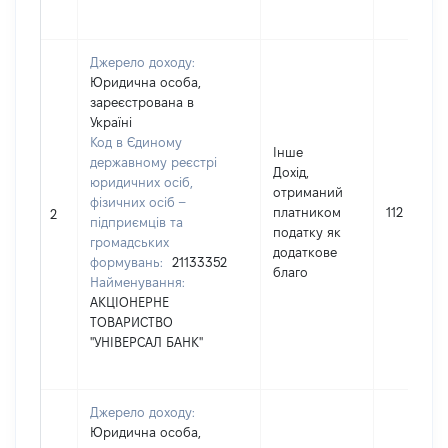
Джерело доходу:
Юридична особа,
зареєстрована в
Україні
Код в Єдиному
Інше
державному реєстрі
Дохід,
юридичних осіб,
отриманий
фізичних осіб –
платником
112
2
підприємців та
податку як
громадських
додаткове
формувань:
21133352
благо
Найменування:
АКЦІОНЕРНЕ
ТОВАРИСТВО
"УНІВЕРСАЛ БАНК"
Джерело доходу:
Юридична особа,