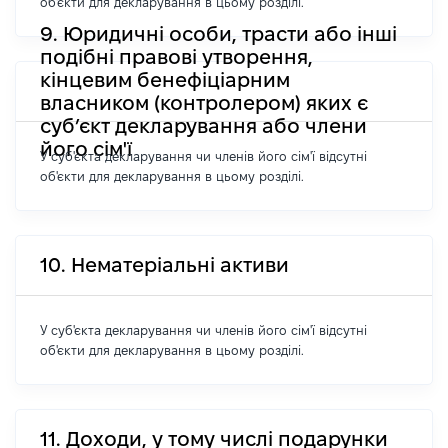
об'єкти для декларування в цьому розділі.
9. Юридичні особи, трасти або інші
подібні правові утворення,
кінцевим бенефіціарним
власником (контролером) яких є
суб’єкт декларування або члени
його сім'ї
У суб'єкта декларування чи членів його сім'ї відсутні
об'єкти для декларування в цьому розділі.
10. Нематеріальні активи
У суб'єкта декларування чи членів його сім'ї відсутні
об'єкти для декларування в цьому розділі.
11. Доходи, у тому числі подарунки