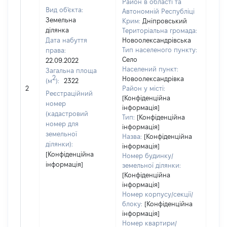
Район в області та
Вид об'єкта:
Автономній Республіці
Земельна
Крим:
Дніпровський
ділянка
Територіальна громада:
Дата набуття
Новоолександрівська
Тип населеного пункту:
права:
1
Село
22.09.2022
Тип
Населений пункт:
Загальна площа
варт
2
Новоолександрівка
(м
):
2322
обʼє
2
Район у місті:
варт
Реєстраційний
[Конфіденційна
дату
номер
інформація]
набу
(кадастровий
Тип:
[Конфіденційна
пра
номер для
інформація]
земельної
Назва:
[Конфіденційна
ділянки):
інформація]
[Конфіденційна
Номер будинку/
інформація]
земельної ділянки:
[Конфіденційна
інформація]
Номер корпусу/секції/
блоку:
[Конфіденційна
інформація]
Номер квартири/