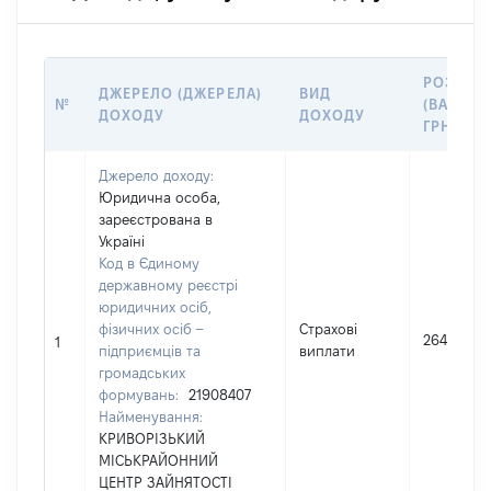
РОЗМІР
ДЖЕРЕЛО (ДЖЕРЕЛА)
ВИД
№
(ВАРТІСТ
ДОХОДУ
ДОХОДУ
ГРН
Джерело доходу:
Юридична особа,
зареєстрована в
Україні
Код в Єдиному
державному реєстрі
юридичних осіб,
фізичних осіб –
Страхові
26436
1
підприємців та
виплати
громадських
формувань:
21908407
Найменування:
КРИВОРІЗЬКИЙ
МІСЬКРАЙОННИЙ
ЦЕНТР ЗАЙНЯТОСТІ