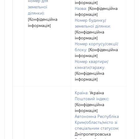
пра
номер для
інформація]
земельної
Назва:
[Конфіденційна
ділянки):
інформація]
[Конфіденційна
Номер будинку/
інформація]
земельної ділянки:
[Конфіденційна
інформація]
Номер корпусу/секції/
блоку:
[Конфіденційна
інформація]
Номер квартири/
кімнати/гаражу:
[Конфіденційна
інформація]
Країна:
Україна
Поштовий індекс:
[Конфіденційна
інформація]
Автономна Республіка
Крим/область/місто зі
спеціальним статусом:
Дніпропетровська