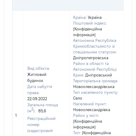
ГРН
Країна:
Україна
Поштовий індекс:
[Конфіденційна
інформація]
Автономна Республіка
Крим/область/місто зі
спеціальним статусом:
Дніпропетровська
Район в області та
Вид об'єкта:
Автономній Республіці
Житловий
Крим:
Дніпровський
будинок
Територіальна громада:
Дата набуття
Новоолександрівська
Тип населеного пункту:
права:
1
Село
22.09.2022
Тип
Населений пункт:
Загальна площа
варт
2
Новоолександрівка
(м
):
85,6
обʼє
1
Район у місті:
варт
Реєстраційний
[Конфіденційна
дату
номер
інформація]
набу
(кадастровий
Тип:
[Конфіденційна