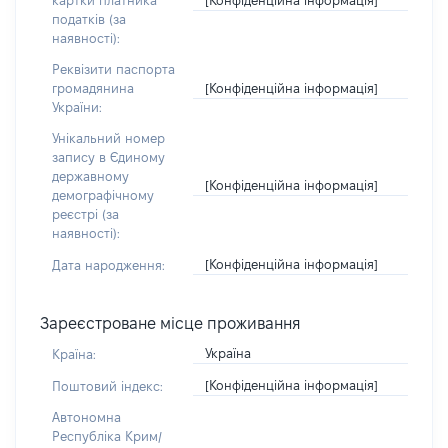
картки платника
податків (за
наявності):
Реквізити паспорта
[Конфіденційна інформація]
громадянина
України:
Унікальний номер
запису в Єдиному
державному
[Конфіденційна інформація]
демографічному
реєстрі (за
наявності):
[Конфіденційна інформація]
Дата народження:
Зареєстроване місце проживання
Україна
Країна:
[Конфіденційна інформація]
Поштовий індекс:
Автономна
Республіка Крим/