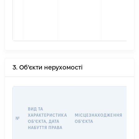
3. Об'єкти нерухомості
ВАР
ДАТ
НАБ
ВИД ТА
ПРА
ХАРАКТЕРИСТИКА
МІСЦЕЗНАХОДЖЕННЯ
№
ЗА
ОБʼЄКТА, ДАТА
ОБʼЄКТА
ОС
НАБУТТЯ ПРАВА
ГР
ОЦІ