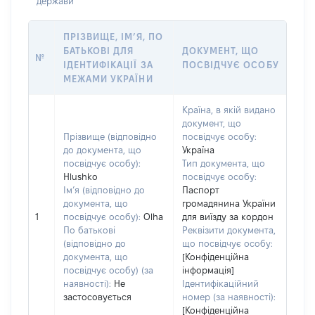
держави
ПРІЗВИЩЕ, ІМ’Я, ПО
БАТЬКОВІ ДЛЯ
ДОКУМЕНТ, ЩО
№
ІДЕНТИФІКАЦІЇ ЗА
ПОСВІДЧУЄ ОСОБУ
МЕЖАМИ УКРАЇНИ
Країна, в якій видано
документ, що
Прізвище (відповідно
посвідчує особу:
до документа, що
Україна
посвідчує особу):
Тип документа, що
Hlushko
посвідчує особу:
Ім’я (відповідно до
Паспорт
документа, що
громадянина України
1
посвідчує особу):
Olha
для виїзду за кордон
По батькові
Реквізити документа,
(відповідно до
що посвідчує особу:
документа, що
[Конфіденційна
посвідчує особу) (за
інформація]
наявності):
Не
Ідентифікаційний
застосовується
номер (за наявності):
[Конфіденційна