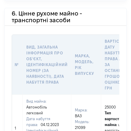
6. Цінне рухоме майно -
транспортні засоби
ВАРТІСТЬ Н
ВИД, ЗАГАЛЬНА
ДАТУ
ІНФОРМАЦІЯ ПРО
НАБУТТЯ
МАРКА,
ОБʼЄКТ,
ПРАВА АБО
МОДЕЛЬ,
№
ІДЕНТИФІКАЦІЙНИЙ
ЗА
РІК
НОМЕР (ЗА
ОСТАННЬО
ВИПУСКУ
НАЯВНОСТІ), ДАТА
ГРОШОВОЮ
НАБУТТЯ ПРАВА
ОЦІНКОЮ,
ГРН
Вид майна:
Автомобіль
25000
Марка:
легковий
Тип
ВАЗ
Дата набуття
вартості
Модель:
права:
04.12.2023
майна:
це
21099
1
Ідентифікаційний
вартість за