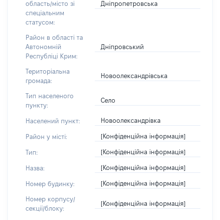
Дніпропетровська
область/місто зі
спеціальним
статусом:
Район в області та
Дніпровський
Автономній
Республіці Крим:
Територіальна
Новоолександрівська
громада:
Тип населеного
Село
пункту:
Новоолександрівка
Населений пункт:
[Конфіденційна інформація]
Район у місті:
[Конфіденційна інформація]
Тип:
[Конфіденційна інформація]
Назва:
[Конфіденційна інформація]
Номер будинку:
Номер корпусу/
[Конфіденційна інформація]
секції/блоку: