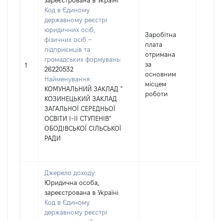
зареєстрована в Україні
Код в Єдиному
державному реєстрі
юридичних осіб,
Заробітна
фізичних осіб –
плата
підприємців та
отримана
громадських формувань:
за
13488
1
26220532
основним
Найменування:
місцем
КОМУНАЛЬНИЙ ЗАКЛАД "
роботи
КОЗИНЕЦЬКИЙ ЗАКЛАД
ЗАГАЛЬНОЇ СЕРЕДНЬОЇ
ОСВІТИ І-ІІ СТУПЕНІВ"
ОБОДІВСЬКОЇ СІЛЬСЬКОЇ
РАДИ
Джерело доходу:
Юридична особа,
зареєстрована в Україні
Код в Єдиному
державному реєстрі