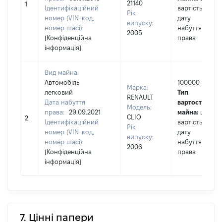
21140
1
Ідентифікаційний
вартість на
Рік
номер (VIN-код,
дату
випуску:
номер шасі):
набуття
2005
[Конфіденційна
права
інформація]
Вид майна:
Автомобіль
100000
Марка:
легковий
Тип
RENAULT
Дата набуття
вартості
Модель:
права:
29.09.2021
майна:
це
CLIO
2
Ідентифікаційний
вартість на
Рік
номер (VIN-код,
дату
випуску:
номер шасі):
набуття
2006
[Конфіденційна
права
інформація]
7. Цінні папери