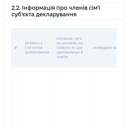
2.2. Інформація про членів сім'ї
суб'єкта декларування
П
ПРІЗВИЩЕ, ІМʼЯ,
Б
ЗВʼЯЗОК ІЗ
ПО БАТЬКОВІ (ЗА
І
№
СУБʼЄКТОМ
НАЯВНОСТІ) ДЛЯ
ГРОМАДЯНСТВО
М
ДЕКЛАРУВАННЯ
ІДЕНТИФІКАЦІЇ В
УКРАЇНІ