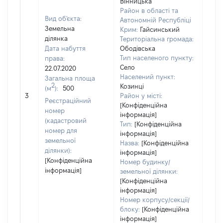
Вінницька
Район в області та
Вид об'єкта:
Автономній Республіці
Земельна
Крим:
Гайсинський
ділянка
Територіальна громада:
Дата набуття
Ободівська
Тип населеного пункту:
права:
Село
22.07.2020
Населений пункт:
Загальна площа
2
Козинці
(м
):
500
[Не
3
Район у місті:
заст
Реєстраційний
[Конфіденційна
номер
інформація]
(кадастровий
Тип:
[Конфіденційна
номер для
інформація]
земельної
Назва:
[Конфіденційна
ділянки):
інформація]
[Конфіденційна
Номер будинку/
інформація]
земельної ділянки:
[Конфіденційна
інформація]
Номер корпусу/секції/
блоку:
[Конфіденційна
інформація]