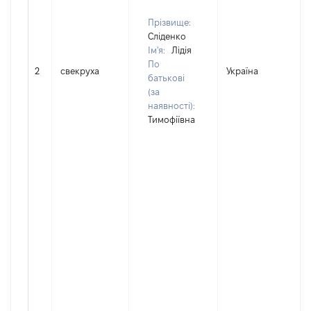
Прізвище:
Сліденко
Ім'я:
Лідія
По
2
свекруха
Україна
Д
батькові
(за
наявності):
Тимофіївна