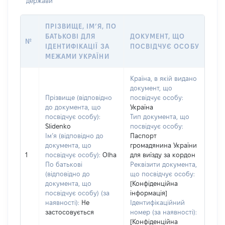
держави
ПРІЗВИЩЕ, ІМ’Я, ПО
БАТЬКОВІ ДЛЯ
ДОКУМЕНТ, ЩО
№
ІДЕНТИФІКАЦІЇ ЗА
ПОСВІДЧУЄ ОСОБУ
МЕЖАМИ УКРАЇНИ
Країна, в якій видано
документ, що
Прізвище (відповідно
посвідчує особу:
до документа, що
Україна
посвідчує особу):
Тип документа, що
Slidenko
посвідчує особу:
Ім’я (відповідно до
Паспорт
документа, що
громадянина України
1
посвідчує особу):
Olha
для виїзду за кордон
По батькові
Реквізити документа,
(відповідно до
що посвідчує особу:
документа, що
[Конфіденційна
посвідчує особу) (за
інформація]
наявності):
Не
Ідентифікаційний
застосовується
номер (за наявності):
[Конфіденційна