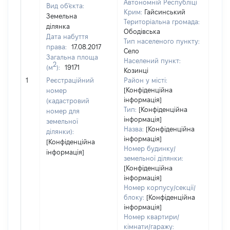
Автономній Республіці
Вид об'єкта:
Крим:
Гайсинський
Земельна
Територіальна громада:
ділянка
Ободівська
Дата набуття
Тип населеного пункту:
права:
17.08.2017
Село
Загальна площа
Населений пункт:
2
(м
):
19171
Козинці
[Не
1
Реєстраційний
Район у місті:
заст
[Конфіденційна
номер
інформація]
(кадастровий
Тип:
[Конфіденційна
номер для
інформація]
земельної
Назва:
[Конфіденційна
ділянки):
інформація]
[Конфіденційна
Номер будинку/
інформація]
земельної ділянки:
[Конфіденційна
інформація]
Номер корпусу/секції/
блоку:
[Конфіденційна
інформація]
Номер квартири/
кімнати/гаражу: