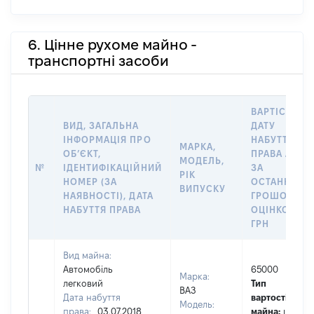
6. Цінне рухоме майно -
транспортні засоби
ВАРТІСТЬ Н
ВИД, ЗАГАЛЬНА
ДАТУ
ІНФОРМАЦІЯ ПРО
НАБУТТЯ
МАРКА,
ОБʼЄКТ,
ПРАВА АБО
МОДЕЛЬ,
№
ІДЕНТИФІКАЦІЙНИЙ
ЗА
РІК
НОМЕР (ЗА
ОСТАННЬО
ВИПУСКУ
НАЯВНОСТІ), ДАТА
ГРОШОВОЮ
НАБУТТЯ ПРАВА
ОЦІНКОЮ,
ГРН
Вид майна:
Автомобіль
65000
Марка:
легковий
Тип
ВАЗ
Дата набуття
вартості
Модель:
права:
03.07.2018
майна:
це