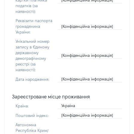
картки платника
податків (за
наявності):
Реквізити паспорта
[Конфіденційна інформація]
громадянина
України:
Унікальний номер
запису в Єдиному
державному
[Конфіденційна інформація]
демографічному
реєстрі (за
наявності):
[Конфіденційна інформація]
Дата народження:
Зареєстроване місце проживання
Україна
Країна:
[Конфіденційна інформація]
Поштовий індекс:
Автономна
Республіка Крим/