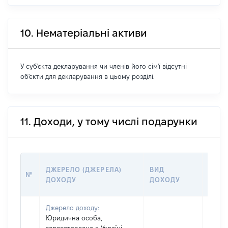
10. Нематеріальні активи
У суб'єкта декларування чи членів його сім'ї відсутні
об'єкти для декларування в цьому розділі.
11. Доходи, у тому числі подарунки
РОЗМ
ДЖЕРЕЛО (ДЖЕРЕЛА)
ВИД
№
(ВАРТ
ДОХОДУ
ДОХОДУ
ГРН
Джерело доходу:
Юридична особа,