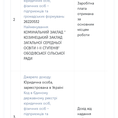
юридичних осіб,
Заробітна
фізичних осіб –
плата
підприємців та
отримана
громадських формувань:
за
11097
2
26220532
основним
Найменування:
місцем
КОМУНАЛЬНИЙ ЗАКЛАД "
роботи
КОЗИНЕЦЬКИЙ ЗАКЛАД
ЗАГАЛЬНОЇ СЕРЕДНЬОЇ
ОСВІТИ І-ІІ СТУПЕНІВ"
ОБОДІВСЬКОЇ СІЛЬСЬКОЇ
РАДИ
Джерело доходу:
Юридична особа,
зареєстрована в Україні
Код в Єдиному
державному реєстрі
юридичних осіб,
фізичних осіб –
Дохід від
підприємців та
надання
3845
3