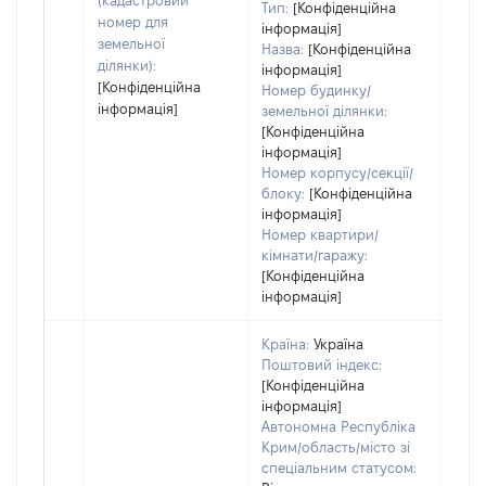
(кадастровий
Тип:
[Конфіденційна
номер для
інформація]
земельної
Назва:
[Конфіденційна
ділянки):
інформація]
[Конфіденційна
Номер будинку/
інформація]
земельної ділянки:
[Конфіденційна
інформація]
Номер корпусу/секції/
блоку:
[Конфіденційна
інформація]
Номер квартири/
кімнати/гаражу:
[Конфіденційна
інформація]
Країна:
Україна
Поштовий індекс:
[Конфіденційна
інформація]
Автономна Республіка
Крим/область/місто зі
спеціальним статусом: