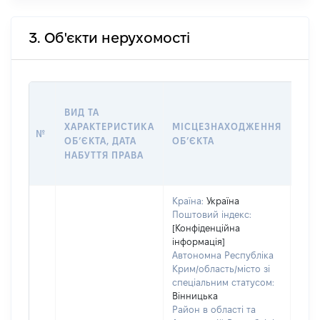
3. Об'єкти нерухомості
ВАР
ВИД ТА
ДАТ
ХАРАКТЕРИСТИКА
МІСЦЕЗНАХОДЖЕННЯ
ПРА
№
ОБʼЄКТА, ДАТА
ОБʼЄКТА
ОС
НАБУТТЯ ПРАВА
ГР
ОЦІ
Країна:
Україна
Поштовий індекс:
[Конфіденційна
інформація]
Автономна Республіка
Крим/область/місто зі
спеціальним статусом:
Вінницька
Район в області та