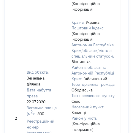
[Конфіденційна
інформація]
Країна:
Україна
Поштовий індекс:
[Конфіденційна
інформація]
Автономна Республіка
Крим/область/місто зі
спеціальним статусом:
Вінницька
Район в області та
Вид об'єкта:
Автономній Республіці
Земельна
Крим:
Гайсинський
ділянка
Територіальна громада:
Дата набуття
Ободівська
Тип населеного пункту:
права:
Село
22.07.2020
Населений пункт:
Загальна площа
2
Козинці
(м
):
500
[Не
2
Район у місті:
заст
Реєстраційний
[Конфіденційна
номер
інформація]