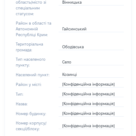
Вінницька
область/місто зі
спеціальним
статусом:
Район в області та
Гайсинський
Автономній
Республіці Крим:
Територіальна
Ободівська
громада:
Тип населеного
Село
пункту:
Козинці
Населений пункт:
[Конфіденційна інформація]
Район у місті:
[Конфіденційна інформація]
Тип:
[Конфіденційна інформація]
Назва:
[Конфіденційна інформація]
Номер будинку:
Номер корпусу/
[Конфіденційна інформація]
секції/блоку: