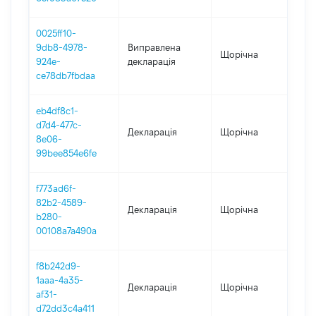
0025ff10-
9db8-4978-
Виправлена
Щорічна
202
924e-
декларація
ce78db7fbdaa
eb4df8c1-
d7d4-477c-
Декларація
Щорічна
202
8e06-
99bee854e6fe
f773ad6f-
82b2-4589-
Декларація
Щорічна
202
b280-
00108a7a490a
f8b242d9-
1aaa-4a35-
Декларація
Щорічна
202
af31-
d72dd3c4a411