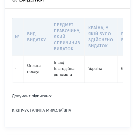
ПРЕДМЕТ
КРАЇНА, У
ПРАВОЧИНУ,
ВИД
ЯКІЙ БУЛО
РОЗМ
№
ЯКИЙ
ВИДАТКУ
ЗДІЙСНЕНО
ВИДАТ
СПРИЧИНИВ
ВИДАТОК
ВИДАТОК
Інше
/
Оплата
Благодійна
Україна
614003
1
послуг
допомога
Документ підписано:
КІКІНЧУК ГАЛИНА МИКОЛАЇВНА