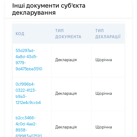
Інші документи суб'єкта
декларування
ТИП
ТИП
КОД
ПЕ
ДОКУМЕНТА
ДЕКЛАРАЦІЇ
53d297ad-
4a8d-43d5-
Декларація
Щорічна
202
9779-
9d475bbe3510
0cf996b4-
0322-4123-
Декларація
Щорічна
202
b9a3-
1212e4c9ccb4
b2cc3466-
4c0d-4ae2-
Декларація
Щорічна
202
8938-
65f983a07520