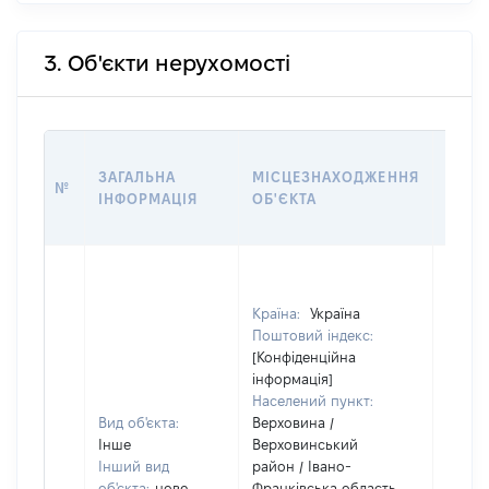
3. Об'єкти нерухомості
ВАРТ
ЗАГАЛЬНА
МІСЦЕЗНАХОДЖЕННЯ
НА Д
№
ІНФОРМАЦІЯ
ОБ'ЄКТА
НАБУ
ПРАВ
Країна:
Україна
Поштовий індекс:
[Конфіденційна
інформація]
Населений пункт:
Вид об'єкта:
Верховина /
Інше
Верховинський
Інший вид
район / Івано-
об'єкта:
нове
Франківська область