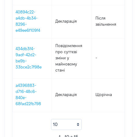
40894c22-
a4db-4b34-
Після
Декларація
201
8296-
звільнення
e49ee6f109f4
Повідомлення
434db3f4-
про суттєві
9adf-42d2-
зміни y
-
202
be9b-
майновому
33bce2c7f98e
стані
a4396883-
d716-48c6-
Декларація
Щорічна
201
840e-
68fad22fb798
1 - 10 з 15