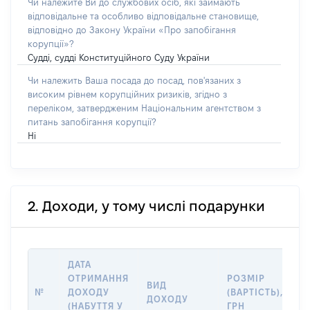
Чи належите Ви до службових осіб, які займають
відповідальне та особливо відповідальне становище,
відповідно до Закону України «Про запобігання
корупції»?
Судді, судді Конституційного Суду України
Чи належить Ваша посада до посад, пов'язаних з
високим рівнем корупційних ризиків, згідно з
переліком, затвердженим Національним агентством з
питань запобігання корупції?
Ні
2. Доходи, у тому числі подарунки
ДАТА
І
ОТРИМАННЯ
РОЗМІР
ВИД
П
№
ДОХОДУ
(ВАРТІСТЬ),
ДОХОДУ
(
(НАБУТТЯ У
ГРН