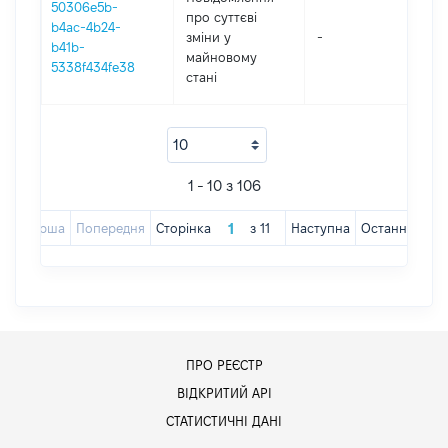
50306e5b-
про суттєві
b4ac-4b24-
зміни y
-
202
b41b-
майновому
5338f434fe38
стані
1 - 10 з 106
Перша
Попередня
Сторінка
з
11
Наступна
Остання
ПРО РЕЄСТР
ВІДКРИТИЙ АРІ
СТАТИСТИЧНІ ДАНІ