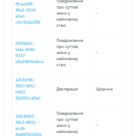
Повідомлення
f5cacb96-
про суттєві
46e2-4334-
зміни y
-
20
a6ad-
майновому
c0c13d2a555f
стані
Повідомлення
f2059e02-
про суттєві
fdeb-4045-
зміни y
-
20
9337-
майновому
b8e39636e6ce
стані
e2b3bf56-
3907-4912-
Декларація
Щорічна
202
b063-
542f87cca8a0
Повідомлення
7d9c8882-
про суттєві
59c5-4802-
зміни y
-
20
acdb-
майновому
8d6f8763267d