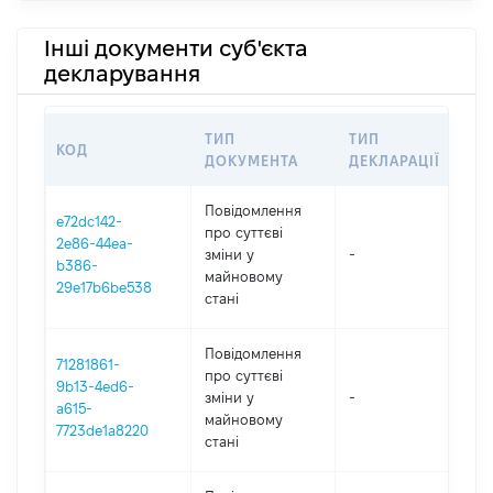
Інші документи суб'єкта
декларування
ТИП
ТИП
КОД
ПЕ
ДОКУМЕНТА
ДЕКЛАРАЦІЇ
Повідомлення
e72dc142-
про суттєві
2e86-44ea-
зміни y
-
20
b386-
майновому
29e17b6be538
стані
Повідомлення
71281861-
про суттєві
9b13-4ed6-
зміни y
-
20
a615-
майновому
7723de1a8220
стані