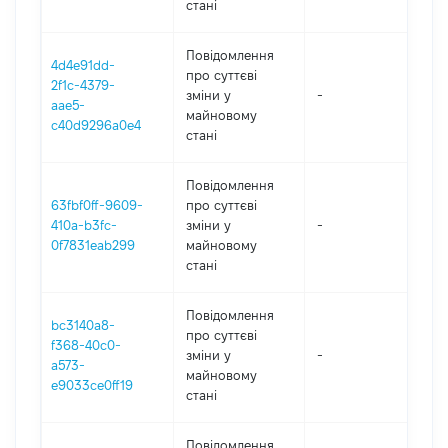
стані
Повідомлення
4d4e91dd-
про суттєві
2f1c-4379-
зміни y
-
20
aae5-
майновому
c40d9296a0e4
стані
Повідомлення
63fbf0ff-9609-
про суттєві
410a-b3fc-
зміни y
-
202
0f7831eab299
майновому
стані
Повідомлення
bc3140a8-
про суттєві
f368-40c0-
зміни y
-
202
a573-
майновому
e9033ce0ff19
стані
Повідомлення