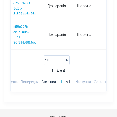
d32f-4a00-
Декларація
Щорічна
2023
8d2a-
8f829ba6d56c
c58e227b-
e81c-41b3-
Декларація
Щорічна
2020
b511-
90f6143863dd
1 - 4 з 4
Перша
Попередня
Сторінка
з
1
Наступна
Остання