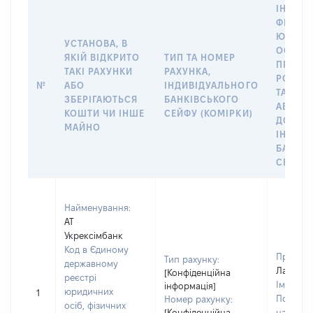
ІНФОР
ФІЗИЧН
ЮРИДИ
УСТАНОВА, В
ОСОБУ,
ЯКІЙ ВІДКРИТО
ТИП ТА НОМЕР
ПРАВО
ТАКІ РАХУНКИ
РАХУНКА,
РОЗПО
№
АБО
ІНДИВІДУАЛЬНОГО
ТАКИМ
ЗБЕРІГАЮТЬСЯ
БАНКІВСЬКОГО
АБО М
КОШТИ ЧИ ІНШЕ
СЕЙФУ (КОМІРКИ)
ДО
МАЙНО
ІНДИВ
БАНКІ
СЕЙФУ 
Найменування:
АТ
Укрексімбанк
Код в Єдиному
Прізвищ
Тип рахунку:
державному
Лавніко
[Конфіденційна
реєстрі
Ім'я:
Кл
інформація]
юридичних
1
По батьк
Номер рахунку:
осіб, фізичних
[Конфіденційна
наявност