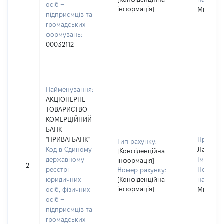
осіб –
інформація]
Миколаї
підприємців та
громадських
формувань:
00032112
Найменування:
АКЦІОНЕРНЕ
ТОВАРИСТВО
КОМЕРЦІЙНИЙ
БАНК
"ПРИВАТБАНК"
Прізвищ
Тип рахунку:
Код в Єдиному
Лавніко
[Конфіденційна
державному
Ім'я:
Кл
інформація]
2
реєстрі
По батьк
Номер рахунку:
юридичних
[Конфіденційна
наявност
інформація]
осіб, фізичних
Миколаї
осіб –
підприємців та
громадських