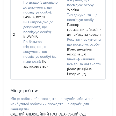
документ, що
Прізвище (відповідно
посвідчує особу:
до документа, що
Україна
посвідчує особу):
Тип документа, що
LAVNIKOVYCH
посвідчує особу:
Ім’я (відповідно до
Паспорт
документа, що
громадянина України
посвідчує особу):
2
для виїзду за кордон
KLAVDIIA
Реквізити документа,
По батькові
що посвідчує особу:
(відповідно до
[Конфіденційна
документа, що
інформація]
посвідчує особу) (за
Ідентифікаційний
наявності):
Не
номер (за наявності):
застосовується
[Конфіденційна
інформація]
Місце роботи:
Місце роботи або проходження служби
(або місце
майбутньої роботи чи проходження служби для
кандидатів)
:
СХІДНИЙ АПЕЛЯЦІЙНИЙ ГОСПОДАРСЬКИЙ СУД