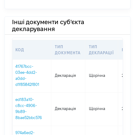
Інші документи суб'єкта
декларування
ТИП
ТИП
КОД
ПЕРІ
ДОКУМЕНТА
ДЕКЛАРАЦІЇ
41767bcc-
03ee-4dd2-
Декларація
Щорічна
2025
a0dd-
d1f85842f801
ed183a10-
c8cc-4906-
Декларація
Щорічна
2024
9b89-
8bae52bbc576
974a6ed2-