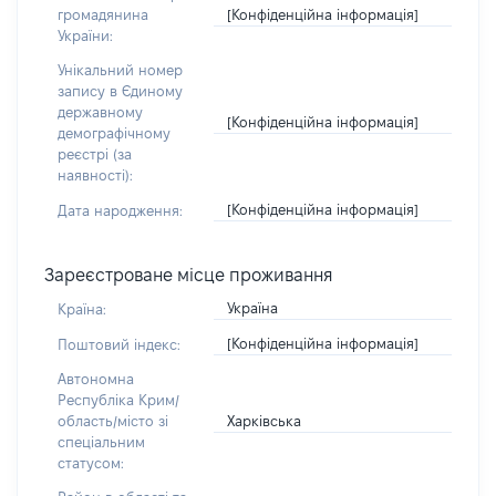
[Конфіденційна інформація]
громадянина
України:
Унікальний номер
запису в Єдиному
державному
[Конфіденційна інформація]
демографічному
реєстрі (за
наявності):
[Конфіденційна інформація]
Дата народження:
Зареєстроване місце проживання
Україна
Країна:
[Конфіденційна інформація]
Поштовий індекс:
Автономна
Республіка Крим/
Харківська
область/місто зі
спеціальним
статусом: