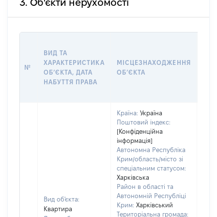
3. Об'єкти нерухомості
ВАР
ВИД ТА
ДАТ
ХАРАКТЕРИСТИКА
МІСЦЕЗНАХОДЖЕННЯ
ПРА
№
ОБʼЄКТА, ДАТА
ОБʼЄКТА
ОС
НАБУТТЯ ПРАВА
ГР
ОЦІ
Країна:
Україна
Поштовий індекс:
[Конфіденційна
інформація]
Автономна Республіка
Крим/область/місто зі
спеціальним статусом:
Харківська
Район в області та
Автономній Республіці
Вид об'єкта:
Крим:
Харківський
Квартира
Територіальна громада: