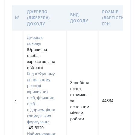
ДЖЕРЕЛО
РОЗМІР
ВИД
№
(ДЖЕРЕЛА)
(ВАРТІСТЬ),
ДОХОДУ
ДОХОДУ
ГРН
Джерело
доходу:
Юридична
особа,
зареєстрована
в Україні
Код в Єдиному
державному
Заробітна
реєстрі
плата
юридичних
отримана
осіб, фізичних
за
44834
1
осіб –
основним
підприємців та
місцем
громадських
роботи
формувань:
14315629
Найменування: