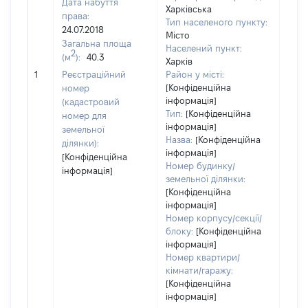
Дата набуття
Харківська
права:
Тип населеного пункту:
24.07.2018
Місто
Загальна площа
Населений пункт:
2
(м
):
40.3
Харків
[Не 
1
Реєстраційний
Район у місті:
[Конфіденційна
номер
інформація]
(кадастровий
Тип:
[Конфіденційна
номер для
інформація]
земельної
Назва:
[Конфіденційна
ділянки):
інформація]
[Конфіденційна
Номер будинку/
інформація]
земельної ділянки:
[Конфіденційна
інформація]
Номер корпусу/секції/
блоку:
[Конфіденційна
інформація]
Номер квартири/
кімнати/гаражу:
[Конфіденційна
інформація]