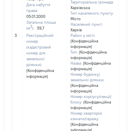
Територіальна громада:
Дата набуття
Харківська
права:
Тип населеного пункту:
05.01.2000
Місто
Загальна площа
Населений пункт:
2
(м
):
39,7
Харків
[Не 
3
Реєстраційний
Район у місті:
[Конфіденційна
номер
інформація]
(кадастровий
Тип:
[Конфіденційна
номер для
інформація]
земельної
Назва:
[Конфіденційна
ділянки):
інформація]
[Конфіденційна
Номер будинку/
інформація]
земельної ділянки:
[Конфіденційна
інформація]
Номер корпусу/секції/
блоку:
[Конфіденційна
інформація]
Номер квартири/
кімнати/гаражу:
[Конфіденційна
інформація]