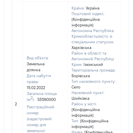
Країна:
Україна
Поштовий індекс:
[Конфіденційна
інформація]
Автономна Республіка
Крим/область/місто зі
спеціальним статусом:
Харківська
Район в області та
Вид об'єкта:
Автономній Республіці
Земельна
Крим:
Ізюмський
ділянка
Територіальна громада:
Дата набуття
Борівська
Тип населеного пункту:
права:
Село
15.02.2022
Населений пункт:
Загальна площа
2
Шийківка
(м
):
53590000
[Не
2
Район у місті:
заст
Реєстраційний
[Конфіденційна
номер
інформація]
(кадастровий
Тип:
[Конфіденційна
номер для
інформація]
земельної
Назва:
[Конфіденційна