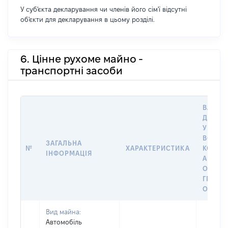
У суб'єкта декларування чи членів його сім'ї відсутні
об'єкти для декларування в цьому розділі.
6. Цінне рухоме майно -
транспортні засоби
ВАРТІС
ДАТУ 
У ВЛАС
ВОЛОД
ЗАГАЛЬНА
№
ХАРАКТЕРИСТИКА
КОРИС
ІНФОРМАЦІЯ
АБО З
ОСТА
ГРОШ
ОЦІНК
Вид майна:
Автомобіль