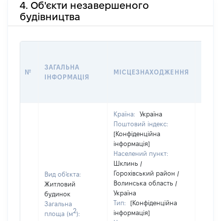
4. Об'єкти незавершеного
будівництва
ЗВ'ЯЗ
ЗАГАЛЬНА
№
МІСЦЕЗНАХОДЖЕННЯ
СУБ'
ІНФОРМАЦІЯ
ДЕКЛ
Країна:
Україна
Поштовий індекс:
[Конфіденційна
інформація]
Населений пункт:
Шклинь /
Горохівський район /
Вид об'єкта:
Волинська область /
Житловий
Україна
будинок
Об'єкт
Тип:
[Конфіденційна
Загальна
повні
2
інформація]
площа (м
):
частк