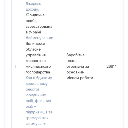
Джерело
доходу:
Юридична
особа,
зареєстрована
в Україні
Найменування:
Волинське
обласне
управління
Заробітна
лісового та
плата
мисливського
отримана за
268145
1
господарства
основним
Код в Єдиному
місцем роботи
державному
реєстрі
юридичних
осіб, фізичних
осіб –
підприємців та
громадських
формувань: