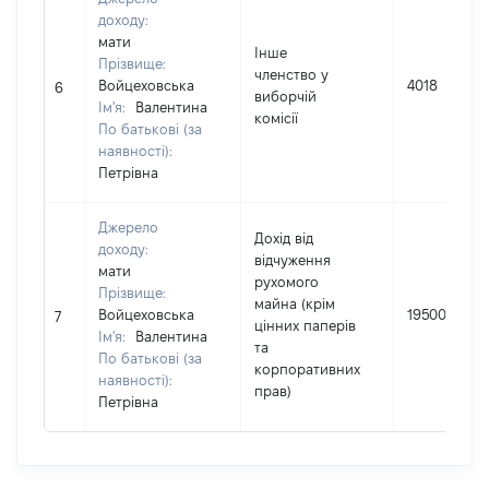
доходу:
мати
Інше
Прізвище:
членство у
Войцеховська
4018
6
виборчій
Ім'я:
Валентина
комісії
По батькові (за
наявності):
Петрівна
Джерело
Дохід від
доходу:
відчуження
мати
рухомого
Прізвище:
майна (крім
Войцеховська
195000
7
цінних паперів
Ім'я:
Валентина
та
По батькові (за
корпоративних
наявності):
прав)
Петрівна