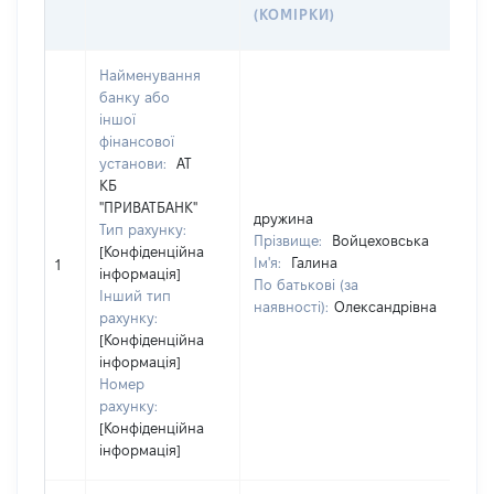
А
(КОМІРКИ)
Й
Найменування
банку або
іншої
фінансової
установи:
АТ
КБ
"ПРИВАТБАНК"
дружина
Тип рахунку:
Прізвище:
Войцеховська
[Конфіденційна
[
Ім'я:
Галина
1
інформація]
з
По батькові (за
Інший тип
наявності):
Олександрівна
рахунку:
[Конфіденційна
інформація]
Номер
рахунку:
[Конфіденційна
інформація]