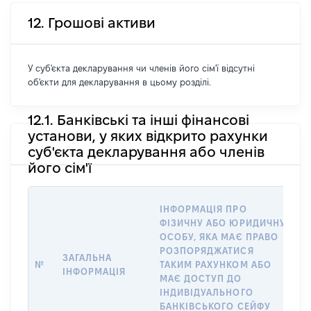
12. Грошові активи
У суб'єкта декларування чи членів його сім'ї відсутні
об'єкти для декларування в цьому розділі.
12.1. Банківські та інші фінансові
установи, у яких відкрито рахунки
суб'єкта декларування або членів
його сім'ї
ІНФОРМАЦІЯ ПРО
П
ФІЗИЧНУ АБО ЮРИДИЧНУ
ОСОБУ, ЯКА МАЄ ПРАВО
О
РОЗПОРЯДЖАТИСЯ
ЗАГАЛЬНА
В
№
ТАКИМ РАХУНКОМ АБО
ІНФОРМАЦІЯ
Р
МАЄ ДОСТУП ДО
І
ІНДИВІДУАЛЬНОГО
БАНКІВСЬКОГО СЕЙФУ