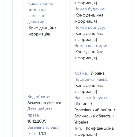
інформація]
(кадастровий
Номер будинку:
номер для
[Конфіденційна
земельної
інформація]
ділянки):
Номер корпусу:
[Конфіденційна
[Конфіденційна
інформація]
інформація]
Номер квартири:
[Конфіденційна
інформація]
Країна:
Україна
Поштовий індекс:
[Конфіденційна
інформація]
Вид об'єкта:
Населений пункт:
Земельна ділянка
Шклинь /
Дата набуття
Горохівський район /
права:
Волинська область /
18.12.2009
Україна
Загальна площа
Тип:
[Конфіденційна
2
(м
):
1701
інформація]