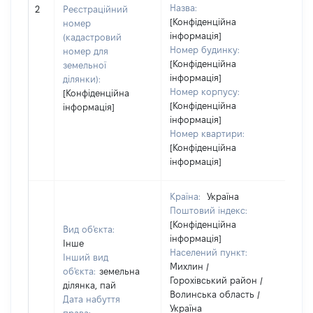
Назва:
[Не 
2
Реєстраційний
[Конфіденційна
номер
інформація]
(кадастровий
Номер будинку:
номер для
[Конфіденційна
земельної
інформація]
ділянки):
Номер корпусу:
[Конфіденційна
[Конфіденційна
інформація]
інформація]
Номер квартири:
[Конфіденційна
інформація]
Країна:
Україна
Поштовий індекс:
[Конфіденційна
Вид об'єкта:
інформація]
Інше
Населений пункт:
Інший вид
Михлин /
об'єкта:
земельна
Горохівський район /
ділянка, пай
Волинська область /
Дата набуття
Україна