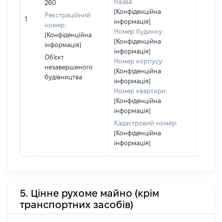
Назва:
260
побуд
[Конфіденційна
Реєстраційний
матері
1
інформація]
номер:
за ко
Номер будинку:
[Конфіденційна
суб'єк
[Конфіденційна
інформація]
декла
інформація]
або ч
Об'єкт
Номер корпусу:
його сі
незавершеного
[Конфіденційна
будівництва
інформація]
Номер квартири:
[Конфіденційна
інформація]
Кадастровий номер:
[Конфіденційна
інформація]
5. Цінне рухоме майно (крім
транспортних засобів)