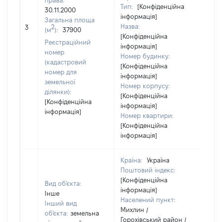
права:
Тип:
[Конфіденційна
30.11.2000
інформація]
Загальна площа
Назва:
[Не 
2
3
(м
):
37900
[Конфіденційна
Реєстраційний
інформація]
номер
Номер будинку:
(кадастровий
[Конфіденційна
номер для
інформація]
земельної
Номер корпусу:
ділянки):
[Конфіденційна
[Конфіденційна
інформація]
інформація]
Номер квартири:
[Конфіденційна
інформація]
Країна:
Україна
Поштовий індекс:
[Конфіденційна
Вид об'єкта:
інформація]
Інше
Населений пункт:
Інший вид
Михлин /
об'єкта:
земельна
Горохівський район /