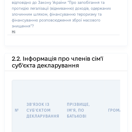
відповідно до Закону України “Про запобігання та
протидію легалізації (відмиванню) доходів, одержаних
злочинним шляхом, фінансуванню тероризму та
фінансуванню розповсюдження зброї масового
знищення”?
Ні
2.2. Інформація про членів сім'ї
суб'єкта декларування
ЗВ'ЯЗОК ІЗ
ПРІЗВИЩЕ,
№
СУБ'ЄКТОМ
ІМ'Я, ПО
ГРОМАДЯН
ДЕКЛАРУВАННЯ
БАТЬКОВІ