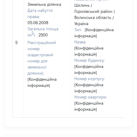
Земельна ділянка
Шклинь /
Дата набуття
Горохівський район /
права:
Волинська область /
05.06.2008
Україна
Загальна площа
Тип:
[Конфіденційна
2
(м
):
2500
інформація]
Назва:
[Не 
5
Реєстраційний
[Конфіденційна
номер
інформація]
(кадастровий
Номер будинку:
номер для
[Конфіденційна
земельної
інформація]
ділянки):
Номер корпусу:
[Конфіденційна
[Конфіденційна
інформація]
інформація]
Номер квартири:
[Конфіденційна
інформація]