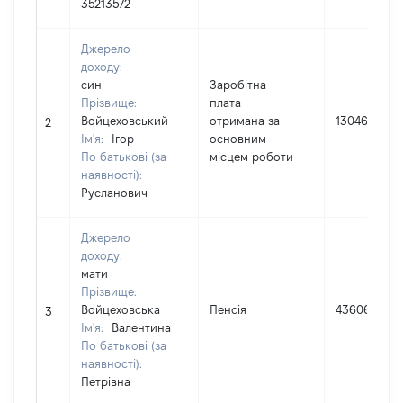
35213572
Джерело
доходу:
син
Заробітна
Прізвище:
плата
Войцеховський
отримана за
130461
2
Ім'я:
Ігор
основним
По батькові (за
місцем роботи
наявності):
Русланович
Джерело
доходу:
мати
Прізвище:
Войцеховська
Пенсія
43606
3
Ім'я:
Валентина
По батькові (за
наявності):
Петрівна