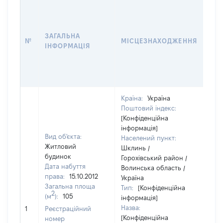
ВАР
ДАТ
НАБ
ЗАГАЛЬНА
ПРА
№
МІСЦЕЗНАХОДЖЕННЯ
ІНФОРМАЦІЯ
ЗА
ОС
ГР
ОЦ
Країна:
Україна
Поштовий індекс:
[Конфіденційна
інформація]
Вид об'єкта:
Населений пункт:
Житловий
Шклинь /
будинок
Горохівський район /
Дата набуття
Волинська область /
права:
15.10.2012
Україна
Загальна площа
Тип:
[Конфіденційна
2
(м
):
105
інформація]
Назва:
[Не 
1
Реєстраційний
[Конфіденційна
номер