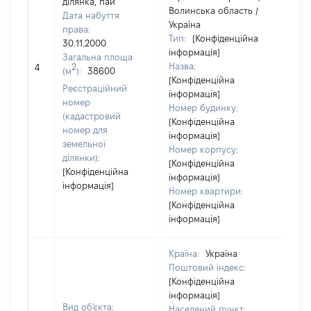
ділянка, пай
Волинська область /
Дата набуття
Україна
права:
Тип:
[Конфіденційна
30.11.2000
інформація]
Загальна площа
Назва:
[Не 
2
4
(м
):
38600
[Конфіденційна
Реєстраційний
інформація]
номер
Номер будинку:
(кадастровий
[Конфіденційна
номер для
інформація]
земельної
Номер корпусу:
ділянки):
[Конфіденційна
[Конфіденційна
інформація]
інформація]
Номер квартири:
[Конфіденційна
інформація]
Країна:
Україна
Поштовий індекс:
[Конфіденційна
інформація]
Вид об'єкта:
Населений пункт: