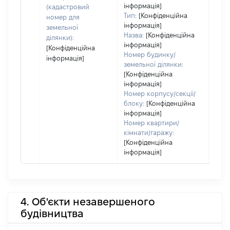
інформація]
набу
(кадастровий
Тип:
[Конфіденційна
номер для
інформація]
земельної
Назва:
[Конфіденційна
ділянки):
інформація]
[Конфіденційна
Номер будинку/
інформація]
земельної ділянки:
[Конфіденційна
інформація]
Номер корпусу/секції/
блоку:
[Конфіденційна
інформація]
Номер квартири/
кімнати/гаражу:
[Конфіденційна
інформація]
4. Об'єкти незавершеного
будівництва