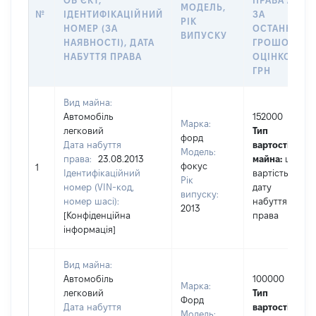
ОБʼЄКТ,
ПРАВА АБО
МОДЕЛЬ,
№
ІДЕНТИФІКАЦІЙНИЙ
ЗА
РІК
НОМЕР (ЗА
ОСТАННЬО
ВИПУСКУ
НАЯВНОСТІ), ДАТА
ГРОШОВОЮ
НАБУТТЯ ПРАВА
ОЦІНКОЮ,
ГРН
Вид майна:
Автомобіль
152000
Марка:
легковий
Тип
форд
Дата набуття
вартості
Модель:
права:
23.08.2013
майна:
це
фокус
1
Ідентифікаційний
вартість на
Рік
номер (VIN-код,
дату
випуску:
номер шасі):
набуття
2013
[Конфіденційна
права
інформація]
Вид майна:
Автомобіль
100000
Марка:
легковий
Тип
Форд
Дата набуття
вартості
Модель: