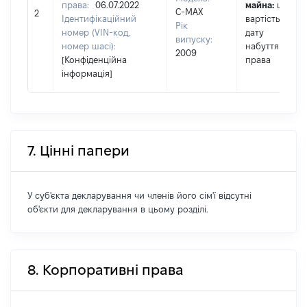
права:
06.07.2022
майна:
це
С-MAX
2
Ідентифікаційний
вартість на
Рік
номер (VIN-код,
дату
випуску:
номер шасі):
набуття
2009
[Конфіденційна
права
інформація]
7. Цінні папери
У суб'єкта декларування чи членів його сім'ї відсутні
об'єкти для декларування в цьому розділі.
8. Корпоративні права