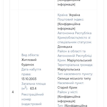
інформація]
Країна:
Україна
Поштовий індекс:
[Конфіденційна
інформація]
Автономна Республіка
Крим/область/місто зі
спеціальним статусом:
Донецька
Район в області та
Вид об'єкта:
Автономній Республіці
Житловий
Крим:
Маріупольський
будинок
Територіальна громада:
Дата набуття
Маріупольська
Тип населеного пункту:
права:
Селище міського типу
13.10.2003
300
Населений пункт:
Загальна площа
Тип 
2
Старий Крим
(м
):
63.4
обʼє
4
Район у місті:
Реєстраційний
варт
[Конфіденційна
номер
інформація]
набу
(кадастровий
Тип:
[Конфіденційна