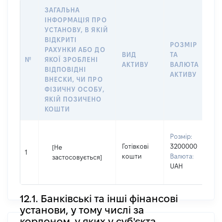
ЗАГАЛЬНА
ІНФОРМАЦІЯ ПРО
УСТАНОВУ, В ЯКІЙ
ВІДКРИТІ
РОЗМІР
РАХУНКИ АБО ДО
ВИД
ТА
№
ЯКОЇ ЗРОБЛЕНІ
АКТИВУ
ВАЛЮТА
ВІДПОВІДНІ
АКТИВУ
ВНЕСКИ, ЧИ ПРО
ФІЗИЧНУ ОСОБУ,
ЯКІЙ ПОЗИЧЕНО
КОШТИ
В
Розмір:
Готівкові
3200000
[Не
І
1
кошти
Валюта:
застосовується]
П
UAH
н
12.1. Банківські та інші фінансові
установи, у тому числі за
кордоном, у яких у суб'єкта