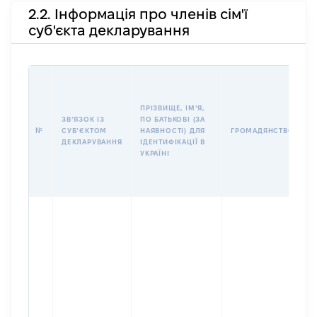
2.2. Інформація про членів сім'ї
суб'єкта декларування
П
І
Б
ПРІЗВИЩЕ, ІМʼЯ,
І
ЗВʼЯЗОК ІЗ
ПО БАТЬКОВІ (ЗА
№
СУБʼЄКТОМ
НАЯВНОСТІ) ДЛЯ
ГРОМАДЯНСТВО
У
ДЕКЛАРУВАННЯ
ІДЕНТИФІКАЦІЇ В
Д
УКРАЇНІ