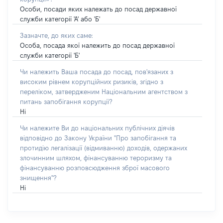
Особи, посади яких належать до посад державної
служби категорії 'А' або 'Б'
Зазначте, до яких саме:
Особа, посада якої належить до посад державної
служби категорії 'Б'
Чи належить Ваша посада до посад, пов'язаних з
високим рівнем корупційних ризиків, згідно з
переліком, затвердженим Національним агентством з
питань запобігання корупції?
Ні
Чи належите Ви до національних публічних діячів
відповідно до Закону України "Про запобігання та
протидію легалізації (відмиванню) доходів, одержаних
злочинним шляхом, фінансуванню тероризму та
фінансуванню розповсюдження зброї масового
знищення"?
Ні