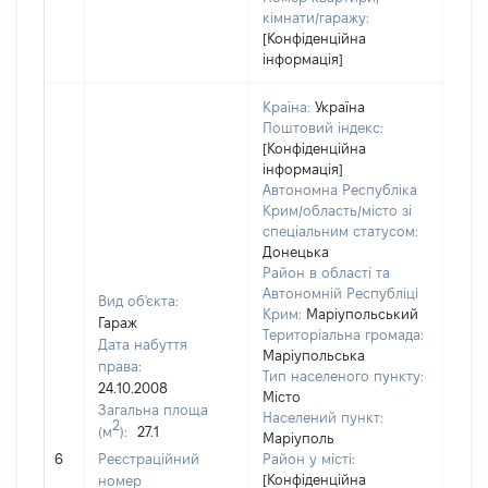
кімнати/гаражу:
[Конфіденційна
інформація]
Країна:
Україна
Поштовий індекс:
[Конфіденційна
інформація]
Автономна Республіка
Крим/область/місто зі
спеціальним статусом:
Донецька
Район в області та
Автономній Республіці
Вид об'єкта:
Крим:
Маріупольський
Гараж
Територіальна громада:
Дата набуття
Маріупольська
права:
Тип населеного пункту:
24.10.2008
Місто
Загальна площа
7118
Населений пункт:
2
(м
):
27.1
Тип 
Маріуполь
обʼє
6
Реєстраційний
Район у місті:
варт
[Конфіденційна
номер