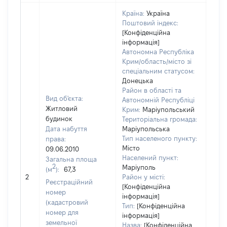
Країна:
Україна
Поштовий індекс:
[Конфіденційна
інформація]
Автономна Республіка
Крим/область/місто зі
спеціальним статусом:
Донецька
Район в області та
Вид об'єкта:
Автономній Республіці
Житловий
Крим:
Маріупольський
будинок
Територіальна громада:
Дата набуття
Маріупольська
Тип населеного пункту:
права:
Місто
09.06.2010
520
Населений пункт:
Загальна площа
Тип 
2
Маріуполь
(м
):
67,3
обʼє
2
Район у місті:
Реєстраційний
варт
[Конфіденційна
номер
інформація]
набу
(кадастровий
Тип:
[Конфіденційна
номер для
інформація]
земельної
Назва:
[Конфіденційна