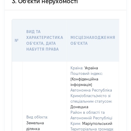
3. Об'єкти нерухомості
ВАР
ВИД ТА
ДАТ
ХАРАКТЕРИСТИКА
МІСЦЕЗНАХОДЖЕННЯ
ПРА
№
ОБʼЄКТА, ДАТА
ОБʼЄКТА
ОС
НАБУТТЯ ПРАВА
ГР
ОЦІ
Країна:
Україна
Поштовий індекс:
[Конфіденційна
інформація]
Автономна Республіка
Крим/область/місто зі
спеціальним статусом:
Донецька
Район в області та
Вид об'єкта:
Автономній Республіці
Земельна
Крим:
Маріупольський
ділянка
Територіальна громада: