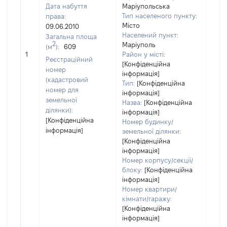
Дата набуття
Маріупольська
Тип населеного пункту:
права:
Місто
09.06.2010
Населений пункт:
Загальна площа
2
Маріуполь
(м
):
609
[Не
1
Район у місті:
заст
Реєстраційний
[Конфіденційна
номер
інформація]
(кадастровий
Тип:
[Конфіденційна
номер для
інформація]
земельної
Назва:
[Конфіденційна
ділянки):
інформація]
[Конфіденційна
Номер будинку/
інформація]
земельної ділянки:
[Конфіденційна
інформація]
Номер корпусу/секції/
блоку:
[Конфіденційна
інформація]
Номер квартири/
кімнати/гаражу:
[Конфіденційна
інформація]