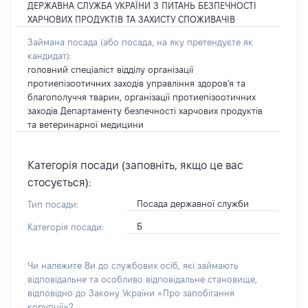
ДЕРЖАВНА СЛУЖБА УКРАЇНИ З ПИТАНЬ БЕЗПЕЧНОСТІ
ХАРЧОВИХ ПРОДУКТІВ ТА ЗАХИСТУ СПОЖИВАЧІВ
Займана посада
(або посада, на яку претендуєте як
кандидат)
:
головний спеціаліст відділу організації
протиепізоотичних заходів управління здоров'я та
благополуччя тварин, організації протиепізоотичних
заходів Департаменту безпечності харчових продуктів
та ветеринарної медицини
Категорія посади (заповніть, якщо це вас
стосується):
Посада державної служби
Тип посади:
Б
Категорія посади:
Чи належите Ви до службових осіб, які займають
відповідальне та особливо відповідальне становище,
відповідно до Закону України «Про запобігання
корупції»?