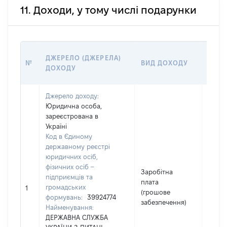
11. Доходи, у тому числі подарунки
РОЗМ
ДЖЕРЕЛО (ДЖЕРЕЛА)
№
ВИД ДОХОДУ
(ВАР
ДОХОДУ
ГРН
Джерело доходу:
Юридична особа,
зареєстрована в
Україні
Код в Єдиному
державному реєстрі
юридичних осіб,
фізичних осіб –
Заробітна
підприємців та
плата
громадських
11668
1
(грошове
формувань:
39924774
забезпечення)
Найменування:
ДЕРЖАВНА СЛУЖБА