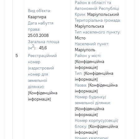
Район в області та
Автономній Республіці
Вид об'єкта:
Крим:
Маріупольський
Квартира
Територіальна громада:
Дата набуття
Маріупольська
права:
Тип населеного пункту:
25.03.2008
7976
Місто
Загальна площа
Тип 
Населений пункт:
2
(м
):
45,6
обʼє
Маріуполь
варт
5
Реєстраційний
Район у місті:
ост
[Конфіденційна
номер
інформація]
гро
(кадастровий
Тип:
[Конфіденційна
оці
номер для
інформація]
земельної
Назва:
[Конфіденційна
ділянки):
інформація]
[Конфіденційна
Номер будинку/
інформація]
земельної ділянки:
[Конфіденційна
інформація]
Номер корпусу/секції/
блоку:
[Конфіденційна
інформація]
Номер квартири/