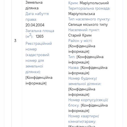
Земельна
Крим:
Маріупольський
ділянка
Територіальна громада:
Дата набуття
Маріупольська
Тип населеного пункту:
права:
Селище міського типу
20.04.2004
Населений пункт:
Загальна площа
2
Старий Крим
(м
):
1265
[Не
3
Район у місті:
заст
Реєстраційний
[Конфіденційна
номер
інформація]
(кадастровий
Тип:
[Конфіденційна
номер для
інформація]
земельної
Назва:
[Конфіденційна
ділянки):
інформація]
[Конфіденційна
Номер будинку/
інформація]
земельної ділянки:
[Конфіденційна
інформація]
Номер корпусу/секції/
блоку:
[Конфіденційна
інформація]
Номер квартири/
кімнати/гаражу:
[Конфіденційна