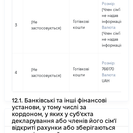
Розмір:
[Член сім'ї
не надав
Готівкові
інформацію]
[Не
3
кошти
Валюта:
застосовується]
[Член сім'ї
не надав
інформацію]
Розмір:
Готівкові
766170
[Не
4
кошти
Валюта:
застосовується]
UAH
12.1. Банківські та інші фінансові
установи, у тому числі за
кордоном, у яких у суб'єкта
декларування або членів його сім'ї
відкриті рахунки або зберігаються