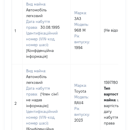
Вид майна:
Автомобіль
Марка:
легковий
ЗАЗ
Дата набуття
Модель:
права:
30.08.1995
968 М
[Не відомо]
1
Ідентифікаційний
Рік
номер (VIN-код,
випуску:
номер шасі):
1994
[Конфіденційна
інформація]
Вид майна:
Автомобіль
легковий
1597780
Марка:
Дата набуття
Тип
Toyota
права:
[Член сім'ї
вартості
Модель:
не надав
майна:
це
RAV4
2
інформацію]
вартість на
Рік
Ідентифікаційний
дату
випуску:
номер (VIN-код,
набуття
2023
номер шасі):
права
[Конфіденційна