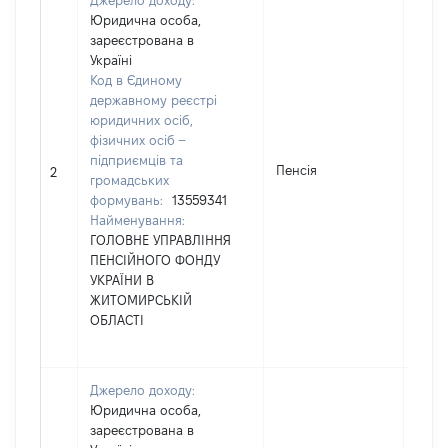
Джерело доходу:
Юридична особа,
зареєстрована в
Україні
Код в Єдиному
державному реєстрі
юридичних осіб,
фізичних осіб –
[Член
підприємців та
Пенсія
не н
2
громадських
інфо
формувань:
13559341
Найменування:
ГОЛОВНЕ УПРАВЛІННЯ
ПЕНСІЙНОГО ФОНДУ
УКРАЇНИ В
ЖИТОМИРСЬКІЙ
ОБЛАСТІ
Джерело доходу:
Юридична особа,
зареєстрована в