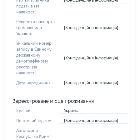
картки платника
податків (за
наявності):
Реквізити паспорта
[Конфіденційна інформація]
громадянина
України:
Унікальний номер
запису в Єдиному
державному
[Конфіденційна інформація]
демографічному
реєстрі (за
наявності):
[Конфіденційна інформація]
Дата народження:
Зареєстроване місце проживання
Україна
Країна:
[Конфіденційна інформація]
Поштовий індекс:
Автономна
Республіка Крим/