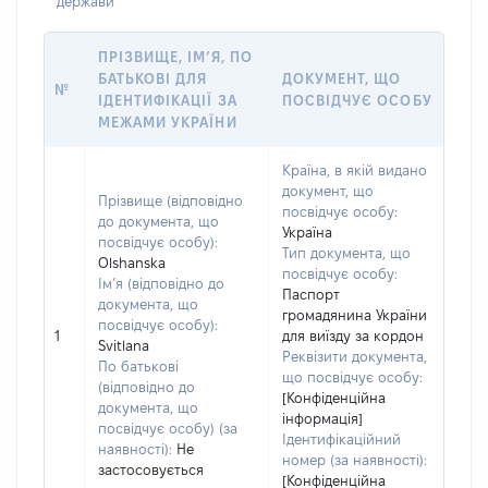
держави
ПРІЗВИЩЕ, ІМ’Я, ПО
БАТЬКОВІ ДЛЯ
ДОКУМЕНТ, ЩО
№
ІДЕНТИФІКАЦІЇ ЗА
ПОСВІДЧУЄ ОСОБУ
МЕЖАМИ УКРАЇНИ
Країна, в якій видано
документ, що
Прізвище (відповідно
посвідчує особу:
до документа, що
Україна
посвідчує особу):
Тип документа, що
Olshanska
посвідчує особу:
Ім’я (відповідно до
Паспорт
документа, що
громадянина України
посвідчує особу):
1
для виїзду за кордон
Svitlana
Реквізити документа,
По батькові
що посвідчує особу:
(відповідно до
[Конфіденційна
документа, що
інформація]
посвідчує особу) (за
Ідентифікаційний
наявності):
Не
номер (за наявності):
застосовується
[Конфіденційна