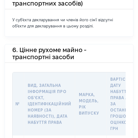
транспортних засобів)
У суб'єкта декларування чи членів його сім'ї відсутні
об'єкти для декларування в цьому розділі.
6. Цінне рухоме майно -
транспортні засоби
ВАРТІСТЬ Н
ВИД, ЗАГАЛЬНА
ДАТУ
ІНФОРМАЦІЯ ПРО
НАБУТТЯ
МАРКА,
ОБʼЄКТ,
ПРАВА АБО
МОДЕЛЬ,
№
ІДЕНТИФІКАЦІЙНИЙ
ЗА
РІК
НОМЕР (ЗА
ОСТАННЬО
ВИПУСКУ
НАЯВНОСТІ), ДАТА
ГРОШОВОЮ
НАБУТТЯ ПРАВА
ОЦІНКОЮ,
ГРН