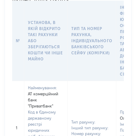
кошти, інше майно
ІНФОР
ФІЗИЧН
ЮРИДИ
УСТАНОВА, В
ОСОБУ,
ЯКІЙ ВІДКРИТО
ТИП ТА НОМЕР
ПРАВО
ТАКІ РАХУНКИ
РАХУНКА,
РОЗПО
№
АБО
ІНДИВІДУАЛЬНОГО
ТАКИМ
ЗБЕРІГАЮТЬСЯ
БАНКІВСЬКОГО
АБО М
КОШТИ ЧИ ІНШЕ
СЕЙФУ (КОМІРКИ)
ДО
МАЙНО
ІНДИВ
БАНКІ
СЕЙФУ 
Найменування:
АТ комерційний
банк
"Приватбанк"
Код в Єдиному
Прізвищ
державному
Ольшан
Тип рахунку:
реєстрі
Ім'я:
Св
1
Інший тип рахунку:
юридичних
По батьк
Номер рахунку: