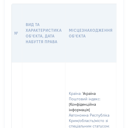
ВАР
ДАТ
НАБ
ВИД ТА
ПРА
ХАРАКТЕРИСТИКА
МІСЦЕЗНАХОДЖЕННЯ
№
ЗА
ОБʼЄКТА, ДАТА
ОБʼЄКТА
ОС
НАБУТТЯ ПРАВА
ГР
ОЦІ
ГРН
Країна:
Україна
Поштовий індекс:
[Конфіденційна
інформація]
Автономна Республіка
Крим/область/місто зі
спеціальним статусом: