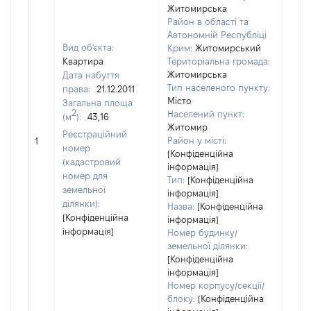
Житомирська
Район в області та
Автономній Республіці
Вид об'єкта:
Крим:
Житомирський
Квартира
Територіальна громада:
Житомирська
Дата набуття
Тип населеного пункту:
права:
21.12.2011
326
Місто
Загальна площа
Тип
2
Населений пункт:
(м
):
43,16
варт
Житомир
обʼє
Реєстраційний
Район у місті:
1
варт
номер
[Конфіденційна
дату
(кадастровий
інформація]
набу
номер для
Тип:
[Конфіденційна
пра
земельної
інформація]
ділянки):
Назва:
[Конфіденційна
[Конфіденційна
інформація]
інформація]
Номер будинку/
земельної ділянки:
[Конфіденційна
інформація]
Номер корпусу/секції/
блоку:
[Конфіденційна