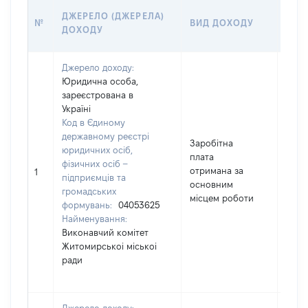
РОЗ
ДЖЕРЕЛО (ДЖЕРЕЛА)
№
ВИД ДОХОДУ
(ВАР
ДОХОДУ
ГРН
Джерело доходу:
Юридична особа,
зареєстрована в
Україні
Код в Єдиному
державному реєстрі
Заробітна
юридичних осіб,
плата
фізичних осіб –
отримана за
7705
1
підприємців та
основним
громадських
місцем роботи
формувань:
04053625
Найменування:
Виконавчий комітет
Житомирськоі міськоі
ради