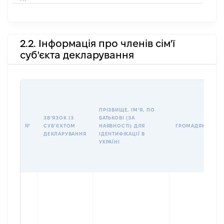
2.2. Інформація про членів сім'ї
суб'єкта декларування
ПРІЗВИЩЕ, ІМʼЯ, ПО
ЗВʼЯЗОК ІЗ
БАТЬКОВІ (ЗА
№
СУБʼЄКТОМ
НАЯВНОСТІ) ДЛЯ
ГРОМАДЯНСТВО
ДЕКЛАРУВАННЯ
ІДЕНТИФІКАЦІЇ В
УКРАЇНІ