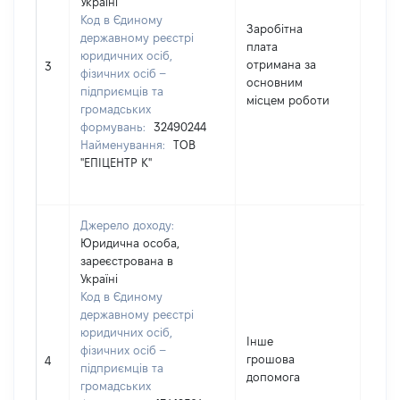
Україні
Код в Єдиному
Заробітна
державному реєстрі
плата
[Член
юридичних осіб,
отримана за
не н
3
фізичних осіб –
основним
інфо
підприємців та
місцем роботи
громадських
формувань:
32490244
Найменування:
ТОВ
"ЕПІЦЕНТР К"
Джерело доходу:
Юридична особа,
зареєстрована в
Україні
Код в Єдиному
державному реєстрі
юридичних осіб,
Інше
фізичних осіб –
грошова
1891
4
підприємців та
допомога
громадських