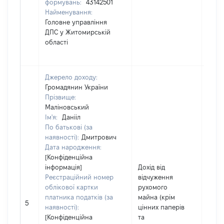
формувань:
43142501
Найменування:
Головне управління
ДПС у Житомирській
області
Джерело доходу:
Громадянин України
Прізвище:
Маліновський
Ім'я:
Данііл
По батькові (за
наявності):
Дмитрович
Дата народження:
[Конфіденційна
інформація]
Дохід від
Реєстраційний номер
відчуження
облікової картки
рухомого
платника податків (за
майна (крім
1661
5
наявності):
цінних паперів
[Конфіденційна
та