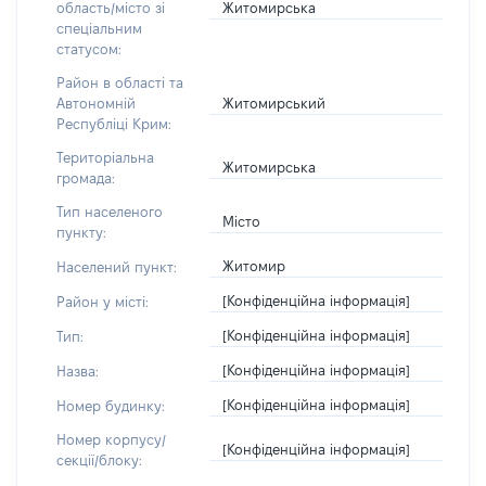
Житомирська
область/місто зі
спеціальним
статусом:
Район в області та
Житомирський
Автономній
Республіці Крим:
Територіальна
Житомирська
громада:
Тип населеного
Місто
пункту:
Житомир
Населений пункт:
[Конфіденційна інформація]
Район у місті:
[Конфіденційна інформація]
Тип:
[Конфіденційна інформація]
Назва:
[Конфіденційна інформація]
Номер будинку:
Номер корпусу/
[Конфіденційна інформація]
секції/блоку: