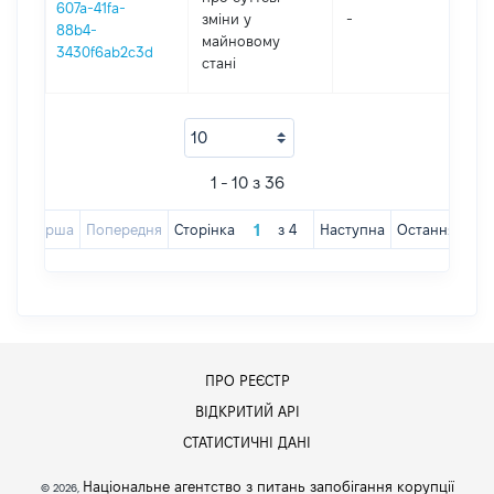
607a-41fa-
зміни y
-
202
88b4-
майновому
3430f6ab2c3d
стані
1 - 10 з 36
Перша
Попередня
Сторінка
з
4
Наступна
Остання
ПРО РЕЄСТР
ВІДКРИТИЙ АРІ
СТАТИСТИЧНІ ДАНІ
Національне агентство з питань запобігання корупції
© 2026,