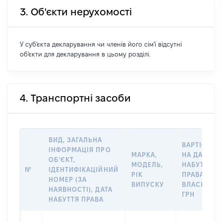
3. Об'єкти нерухомості
У суб'єкта декларування чи членів його сім'ї відсутні
об'єкти для декларування в цьому розділі.
4. Транспортні засоби
ВИД, ЗАГАЛЬНА
ВАРТІСТЬ
ІНФОРМАЦІЯ ПРО
МАРКА,
НА ДАТУ
ОБ’ЄКТ,
МОДЕЛЬ,
НАБУТТЯ
№
ІДЕНТИФІКАЦІЙНИЙ
РІК
ПРАВА
НОМЕР (ЗА
ВИПУСКУ
ВЛАСНОСТІ
НАЯВНОСТІ), ДАТА
ГРН
НАБУТТЯ ПРАВА