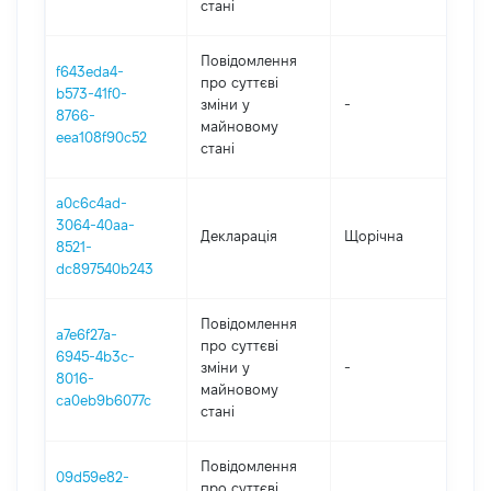
стані
Повідомлення
f643eda4-
про суттєві
b573-41f0-
зміни y
-
202
8766-
майновому
eea108f90c52
стані
a0c6c4ad-
3064-40aa-
Декларація
Щорічна
202
8521-
dc897540b243
Повідомлення
a7e6f27a-
про суттєві
6945-4b3c-
зміни y
-
202
8016-
майновому
ca0eb9b6077c
стані
Повідомлення
09d59e82-
про суттєві