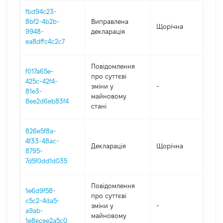
fbd94c23-
8bf2-4b2b-
Виправлена
Щорічна
202
9948-
декларація
ea8dffc4c2c7
Повідомлення
f017a65e-
про суттєві
425c-42f4-
зміни y
-
202
81e3-
майновому
8ee2d6eb83f4
стані
826e5f8a-
4f33-48ac-
Декларація
Щорічна
202
8795-
7d5f0dd1d035
Повідомлення
1e6d9f58-
про суттєві
c5c2-4da5-
зміни y
-
202
a9ab-
майновому
1e8ecee2a5c0