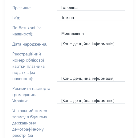
Головіна
Прізвище:
Тетяна
Ім'я:
По батькові (за
Миколаївна
наявності):
[Конфіденційна інформація]
Дата народження:
Реєстраційний
номер облікової
картки платника
податків (за
[Конфіденційна інформація]
наявності):
Реквізити паспорта
громадянина
[Конфіденційна інформація]
України:
Унікальний номер
запису в Єдиному
державному
демографічному
реєстрі (за