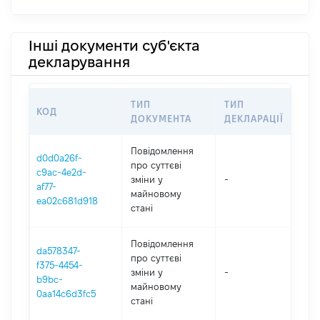
Інші документи суб'єкта
декларування
ТИП
ТИП
КОД
ПЕ
ДОКУМЕНТА
ДЕКЛАРАЦІЇ
Повідомлення
d0d0a26f-
про суттєві
c9ac-4e2d-
зміни y
-
202
af77-
майновому
ea02c681d918
стані
Повідомлення
da578347-
про суттєві
f375-4454-
зміни y
-
202
b9bc-
майновому
0aa14c6d3fc5
стані