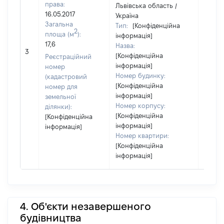
права:
Львівська область /
16.05.2017
Україна
Загальна
Тип:
[Конфіденційна
2
площа (м
):
інформація]
17,6
Назва:
97350
3
[Конфіденційна
Реєстраційний
інформація]
номер
Номер будинку:
(кадастровий
[Конфіденційна
номер для
інформація]
земельної
Номер корпусу:
ділянки):
[Конфіденційна
[Конфіденційна
інформація]
інформація]
Номер квартири:
[Конфіденційна
інформація]
4. Об'єкти незавершеного
будівництва