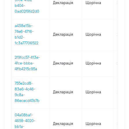
Декларація
Щорічна
2024
b404-
0ad02f9fd2d0
a438e15b-
74e6-4716-
Декларація
Щорічна
2023
b1d2-
1c3a77706522
2f9fcc57-413e-
4fce-bbba-
Декларація
Щорічна
2022
4ffb4215c95a
755e2cd8-
83e6-4c46-
Декларація
Щорічна
2021
9c8a-
86ececd47d7b
04a08ba1-
4659-4020-
Декларація
Щорічна
2020
bb1a-