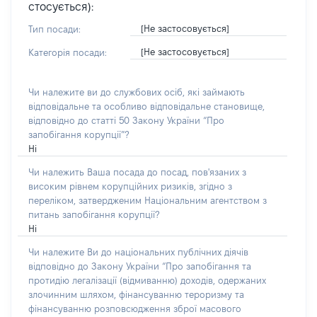
стосується):
[Не застосовується]
Тип посади:
[Не застосовується]
Категорія посади:
Чи належите ви до службових осіб, які займають
відповідальне та особливо відповідальне становище,
відповідно до статті 50 Закону України “Про
запобігання корупції”?
Ні
Чи належить Ваша посада до посад, пов'язаних з
високим рівнем корупційних ризиків, згідно з
переліком, затвердженим Національним агентством з
питань запобігання корупції?
Ні
Чи належите Ви до національних публічних діячів
відповідно до Закону України “Про запобігання та
протидію легалізації (відмиванню) доходів, одержаних
злочинним шляхом, фінансуванню тероризму та
фінансуванню розповсюдження зброї масового