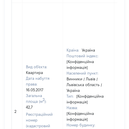
Країна:
Україна
Поштовий індекс:
[Конфіденційна
Вид об'єкта:
інформація]
Квартира
Населений пункт:
Дата набуття
Винники / Львів /
права:
Львівська область /
16.05.2017
Україна
Загальна
Тип:
[Конфіденційна
2
площа (м
):
інформація]
42,7
Назва:
27430
2
[Конфіденційна
Реєстраційний
інформація]
номер
Номер будинку:
(кадастровий