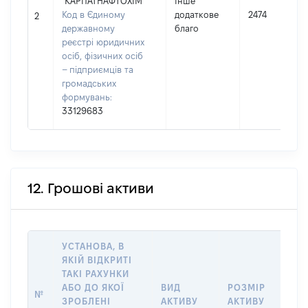
"КАРПАТНАФТОХІМ"
Інше
Код в Єдиному
додаткове
2474
2
державному
благо
реєстрі юридичних
осіб, фізичних осіб
– підприємців та
громадських
формувань:
33129683
12. Грошові активи
УСТАНОВА, В
ЯКІЙ ВІДКРИТІ
ТАКІ РАХУНКИ
ІН
АБО ДО ЯКОЇ
ВИД
РОЗМІР
Щ
№
ЗРОБЛЕНІ
АКТИВУ
АКТИВУ
ПР