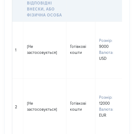
ВІДПОВІДНІ
ОБ
ВНЕСКИ, АБО
ФІЗИЧНА ОСОБА
Вла
Прі
Розмір:
БІ
[Не
Готівкові
9000
Ім'
1
застосовується]
кошти
Валюта:
По 
USD
(за
ная
ПЕ
Вла
Прі
Розмір:
БІ
[Не
Готівкові
12000
Ім'
2
застосовується]
кошти
Валюта:
По 
EUR
(за
ная
ПЕ