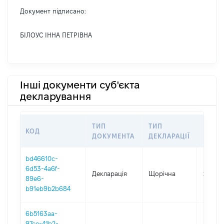
Документ підписано:
БІЛОУС ІННА ПЕТРІВНА
Інші документи суб'єкта
декларування
ТИП
ТИП
КОД
ПЕРІ
ДОКУМЕНТА
ДЕКЛАРАЦІЇ
bd46610c-
6d53-4a6f-
Декларація
Щорічна
2025
89e6-
b91eb9b2b684
6b5163aa-
97ce-41b2-