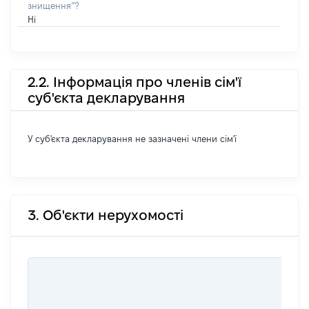
знищення”?
Ні
2.2. Інформація про членів сім'ї
суб'єкта декларування
У суб'єкта декларування не зазначені члени сім'ї
3. Об'єкти нерухомості
ВАРТ
ДАТУ
НАБУ