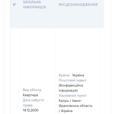
ЗАГАЛЬНА
ПРАВ
№
МІСЦЕЗНАХОДЖЕННЯ
ІНФОРМАЦІЯ
ЗА
ОСТ
ГРО
ОЦІ
Країна:
Україна
Поштовий індекс:
[Конфіденційна
Вид об'єкта:
інформація]
Квартира
Населений пункт:
Дата набуття
Калуш / Івано-
права:
Франківська область
14.12.2000
/ Україна