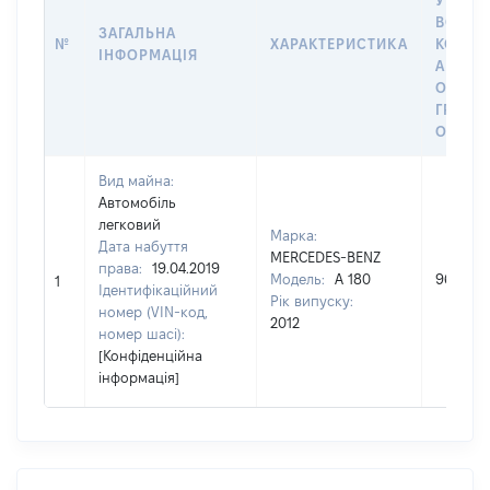
У ВЛАС
ВОЛОД
ЗАГАЛЬНА
№
ХАРАКТЕРИСТИКА
КОРИС
ІНФОРМАЦІЯ
АБО З
ОСТА
ГРОШ
ОЦІНК
Вид майна:
Автомобіль
легковий
Марка:
Дата набуття
MERCEDES-BENZ
права:
19.04.2019
Модель:
A 180
96807
1
Ідентифікаційний
Рік випуску:
номер (VIN-код,
2012
номер шасі):
[Конфіденційна
інформація]