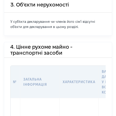
3. Об'єкти нерухомості
У суб'єкта декларування чи членів його сім'ї відсутні
об'єкти для декларування в цьому розділі.
4. Цінне рухоме майно -
транспортні засоби
ВАРТІС
ДАТУ Н
ЗАГАЛЬНА
№
ХАРАКТЕРИСТИКА
У ВЛАС
ІНФОРМАЦІЯ
ВОЛОДІ
КОРИС