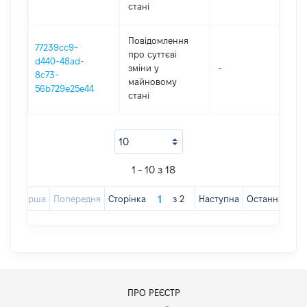
стані
Повідомлення
77239cc9-
про суттєві
d440-48ad-
зміни y
-
202
8c73-
майновому
56b729e25e44
стані
1 - 10 з 18
Перша
Попередня
Сторінка
з
2
Наступна
Остання
ПРО РЕЄСТР