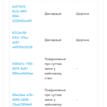
ed313e12-
6b7a-440f-
Декларація
Щорічна
20
894c-
2229082aa51f
6312dc59-
630c-47ba-
Декларація
Щорічна
202
ab61-
a47676b20218
Повідомлення
818f431c-7185-
про суттєві
4979-8a87-
зміни y
-
202
4f8bec6b60ee
майновому
стані
Повідомлення
45ea7aee-a74c-
про суттєві
4686-b856-
зміни y
-
202
27eab29f44e9
майновому