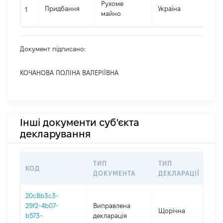
Рухоме
Придбання
Україна
111
1
майно
Документ підписано:
КОЧАНОВА ПОЛІНА ВАЛЕРІЇВНА
Інші документи суб'єкта
декларування
ТИП
ТИП
КОД
ПЕ
ДОКУМЕНТА
ДЕКЛАРАЦІЇ
20c8b3c3-
29f2-4b07-
Виправлена
Щорічна
20
b573-
декларація