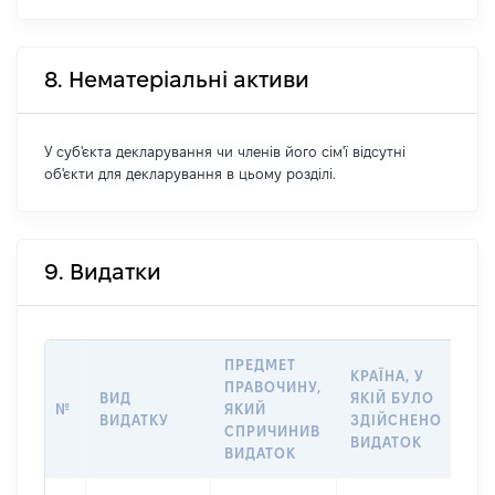
8. Нематеріальні активи
У суб'єкта декларування чи членів його сім'ї відсутні
об'єкти для декларування в цьому розділі.
9. Видатки
ПРЕДМЕТ
КРАЇНА, У
ПРАВОЧИНУ,
ВИД
ЯКІЙ БУЛО
РО
№
ЯКИЙ
ВИДАТКУ
ЗДІЙСНЕНО
ВИ
СПРИЧИНИВ
ВИДАТОК
ВИДАТОК