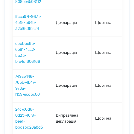
808e53508112
ffcca97f-967c-
4b18-b94b-
Декларація
Щорічна
20
325f6c182cf4
ebbbbe8b-
6561-4cc2-
Декларація
Щорічна
20
8b33-
bfe4df806166
749ae446-
76bb-4b47-
Декларація
Щорічна
20
978a-
f1597ecdbc00
24c7c6d6-
0d25-46f9-
Виправлена
Щорічна
20
bee1-
декларація
bbdabd28a8d3