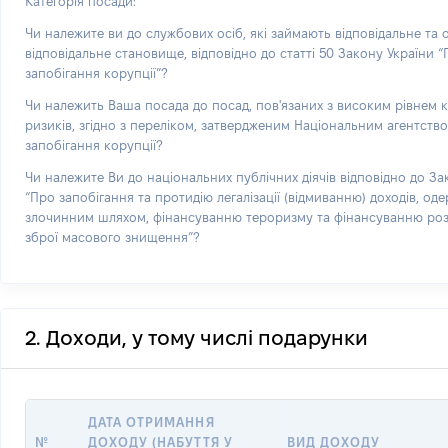
Категорія посади:
Чи належите ви до службових осіб, які займають відповідальне та
відповідальне становище, відповідно до статті 50 Закону України 
запобігання корупції”?
Чи належить Ваша посада до посад, пов'язаних з високим рівнем 
ризиків, згідно з переліком, затвердженим Національним агентств
запобігання корупції?
Чи належите Ви до національних публічних діячів відповідно до За
“Про запобігання та протидію легалізації (відмиванню) доходів, од
злочинним шляхом, фінансуванню тероризму та фінансуванню р
зброї масового знищення”?
2. Доходи, у тому числі подарунки
ДАТА ОТРИМАННЯ
№
ДОХОДУ (НАБУТТЯ У
ВИД ДОХОДУ