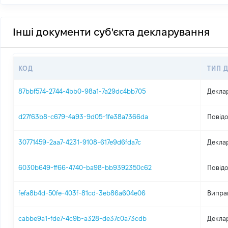
Інші документи суб'єкта декларування
КОД
ТИП 
87bbf574-2744-4bb0-98a1-7a29dc4bb705
Декла
d27f63b8-c679-4a93-9d05-1fe38a7366da
Повідо
30771459-2aa7-4231-9108-617e9d6fda7c
Декла
6030b649-ff66-4740-ba98-bb9392350c62
Повідо
fefa8b4d-50fe-403f-81cd-3eb86a604e06
Випра
cabbe9a1-fde7-4c9b-a328-de37c0a73cdb
Декла