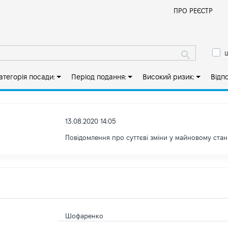
Й
ПРО РЕЄСТР
ш
атегорія посади:
Період подання:
Високий ризик:
Відп
13.08.2020 14:05
Повідомлення про суттєві зміни y майновому стан
Шофаренко