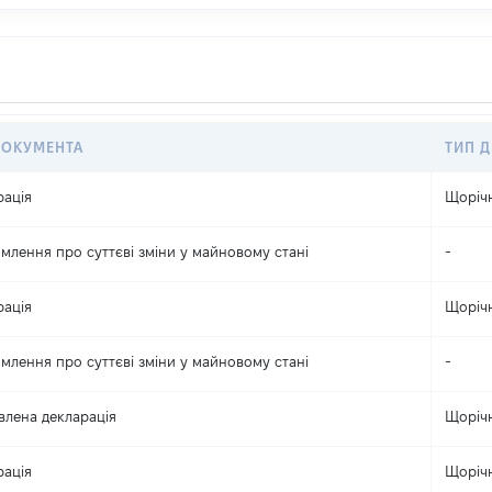
ДОКУМЕНТА
ТИП Д
рація
Щоріч
млення про суттєві зміни y майновому стані
-
рація
Щоріч
млення про суттєві зміни y майновому стані
-
влена декларація
Щоріч
рація
Щоріч