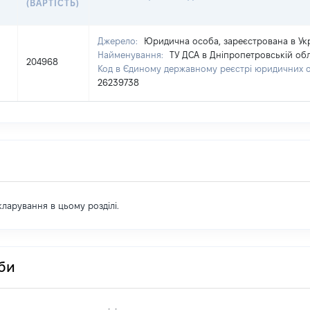
(ВАРТІСТЬ)
Джерело:
Юридична особа, зареєстрована в Укр
Найменування:
ТУ ДСА в Дніпропетровській обл
204968
Код в Єдиному державному реєстрі юридичних ос
26239738
екларування в цьому розділі.
оби