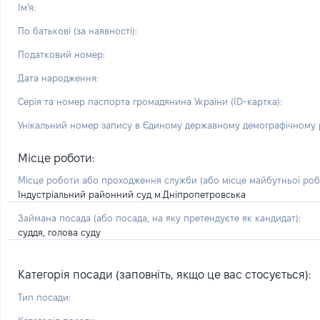
Ім'я:
По батькові (за наявності):
Податковий номер:
Дата народження:
Серія та номер паспорта громадянина України (ID-картка):
Унікальний номер запису в Єдиному державному демографічному р
Місце роботи:
Місце роботи або проходження служби
(або місце майбутньої ро
Індустріальний районний суд м.Дніпропетровська
Займана посада
(або посада, на яку претендуєте як кандидат)
:
суддя, голова суду
Категорія посади (заповніть, якщо це вас стосується):
Тип посади: