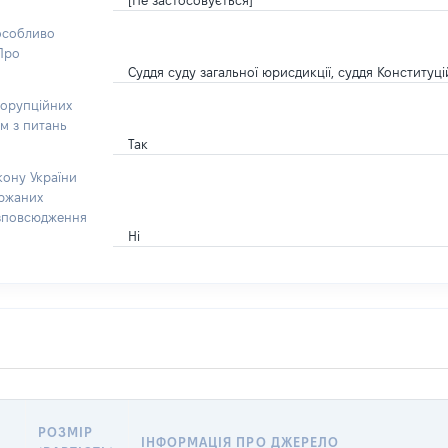
[Не застосовується]
 особливо
“Про
Суддя суду загальної юрисдикції, суддя Конституц
корупційних
ом з питань
Так
кону України
ержаних
озповсюдження
Ні
РОЗМІР
ІНФОРМАЦІЯ ПРО ДЖЕРЕЛО