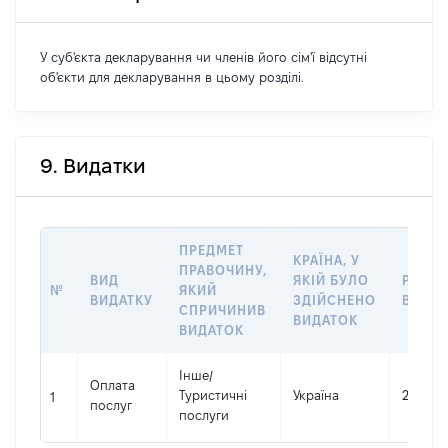
У суб'єкта декларування чи членів його сім'ї відсутні
об'єкти для декларування в цьому розділі.
9. Видатки
ПРЕДМЕТ
КРАЇНА, У
ПРАВОЧИНУ,
ВИД
ЯКІЙ БУЛО
РОЗМ
№
ЯКИЙ
ВИДАТКУ
ЗДІЙСНЕНО
ВИДАТ
СПРИЧИНИВ
ВИДАТОК
ВИДАТОК
Інше
/
Оплата
Туристичні
Україна
240000
1
послуг
послуги