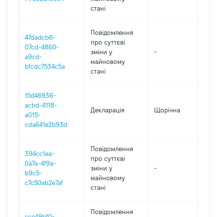
стані
Повідомлення
47dadcb6-
про суттєві
07cd-4860-
зміни y
-
20
a9cd-
майновому
bfcdc7534c5a
стані
15d46936-
acbd-4118-
Декларація
Щорічна
20
a015-
cda641e2b93d
Повідомлення
394cc1ea-
про суттєві
0a7a-4f9a-
зміни y
-
20
b9c5-
майновому
c7c50ab2e7af
стані
Повідомлення
cce49bf0-