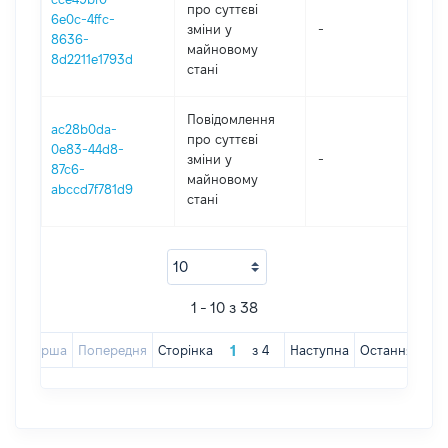
про суттєві
6e0c-4ffc-
зміни y
-
20
8636-
майновому
8d2211e1793d
стані
Повідомлення
ac28b0da-
про суттєві
0e83-44d8-
зміни y
-
20
87c6-
майновому
abccd7f781d9
стані
1 - 10 з 38
Перша
Попередня
Сторінка
з
4
Наступна
Остання