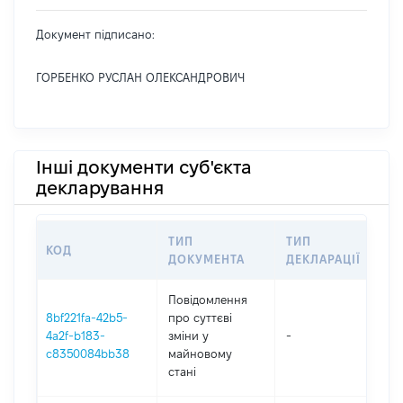
Документ підписано:
ГОРБЕНКО РУСЛАН ОЛЕКСАНДРОВИЧ
Інші документи суб'єкта
декларування
ТИП
ТИП
КОД
ПЕ
ДОКУМЕНТА
ДЕКЛАРАЦІЇ
Повідомлення
8bf221fa-42b5-
про суттєві
4a2f-b183-
зміни y
-
20
c8350084bb38
майновому
стані