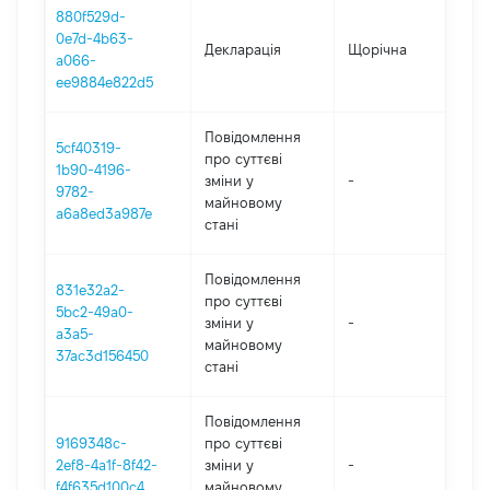
880f529d-
0e7d-4b63-
Декларація
Щорічна
20
a066-
ee9884e822d5
Повідомлення
5cf40319-
про суттєві
1b90-4196-
зміни y
-
20
9782-
майновому
a6a8ed3a987e
стані
Повідомлення
831e32a2-
про суттєві
5bc2-49a0-
зміни y
-
20
a3a5-
майновому
37ac3d156450
стані
Повідомлення
9169348c-
про суттєві
2ef8-4a1f-8f42-
зміни y
-
20
f4f635d100c4
майновому