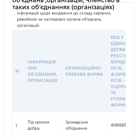
об’єднань ,організацій, членство в
таких об’єднаннях (організаціях)
Інформація щодо входження до складу керівних,
ревізійних чи наглядових органів об’єднань,
організацій:
КОД У
ЄДИНОМУ
ДЕРЖАВНО
РЕЄСТРІ
ІНФОРМАЦІЯ
ЮРИДИЧНИ
ПРО
ОРГАНІЗАЦІЙНО-
ОСІБ,
№
ОБʼЄДНАННЯ,
ПРАВОВА ФОРМА
ФІЗИЧНИХ
ОРГАНІЗАЦІЮ
ОСІБ –
ПІДПРИЄМЦ
ТА
ГРОМАДСЬК
ФОРМУВАН
Під крилом
Громадське
41495431
1
добра
об’єднання