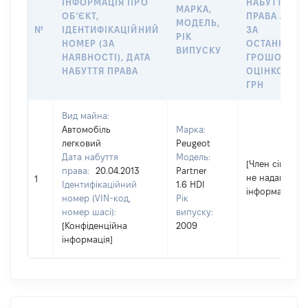
ІНФОРМАЦІЯ ПРО
НАБУТТЯ
МАРКА,
ОБʼЄКТ,
ПРАВА АБО
МОДЕЛЬ,
№
ІДЕНТИФІКАЦІЙНИЙ
ЗА
РІК
НОМЕР (ЗА
ОСТАННЬО
ВИПУСКУ
НАЯВНОСТІ), ДАТА
ГРОШОВОЮ
НАБУТТЯ ПРАВА
ОЦІНКОЮ,
ГРН
Вид майна:
Автомобіль
Марка:
легковий
Peugeot
Дата набуття
Модель:
[Член сім'ї
права:
20.04.2013
Partner
не надав
1
Ідентифікаційний
1.6 HDI
інформацію]
номер (VIN-код,
Рік
номер шасі):
випуску:
[Конфіденційна
2009
інформація]