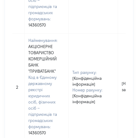
осіб –
підприємців та
громадських
формувань:
14360570
Найменування:
АКЦІОНЕРНЕ
ТОВАРИСТВО
КОМЕРЦІЙНИЙ
БАНК
"ПРИВАТБАНК"
Тип рахунку:
Код в Єдиному
[Конфіденційна
державному
[Не
інформація]
2
реєстрі
застосо
Номер рахунку:
юридичних
[Конфіденційна
інформація]
осіб, фізичних
осіб –
підприємців та
громадських
формувань:
14360570