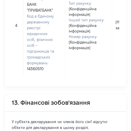
Тип рахунку:
БАНК
[Конфіденційна
"ПРИВАТБАНК"
інформація]
Код в Єдиному
Інший тип рахунку:
державному
[Не
4
[Конфіденційна
реєстрі
застосо
інформація]
юридичних
Номер рахунку:
осіб, фізичних
[Конфіденційна
осіб –
інформація]
підприємців та
громадських
формувань:
14360570
13. Фінансові зобов'язання
У суб'єкта декларування чи членів його сім'ї відсутні
об'єкти для декларування в цьому розділі.