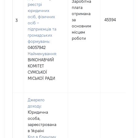
Заробітна
реєстрі
плата
юридичних
отримана
осіб, фізичних
за
45394
3
осіб –
основним
підприємців та
місцем
громадських
роботи
формувань:
04057942
Найменування:
ВИКОНАВЧИЙ
КОМІТЕТ
СУМСЬКОЇ
МІСЬКОЇ РАДИ
Джерело
доходу:
Юридична
особа,
зареєстрована
в Україні
Код в Єдиному