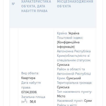
ХАРАКТЕРИСТИКА
МІСЦЕЗНАХОДЖЕННЯ
№
ЗА
ОБʼЄКТА, ДАТА
ОБʼЄКТА
ОС
НАБУТТЯ ПРАВА
ГР
ОЦІ
ГРН
Країна:
Україна
Поштовий індекс:
[Конфіденційна
інформація]
Автономна Республіка
Крим/область/місто зі
спеціальним статусом:
Сумська
Район в області та
Вид об'єкта:
Автономній Республіці
Квартира
Крим:
Сумський
Дата набуття
Територіальна громада:
Сумська
права:
Тип населеного пункту:
07.04.2006
Місто
Загальна площа
2
Населений пункт:
Суми
(м
):
56,6
[Член
Район у місті: