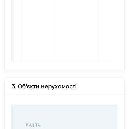
3. Об'єкти нерухомості
ВАР
ДАТ
НАБ
ВИД ТА
ПРА