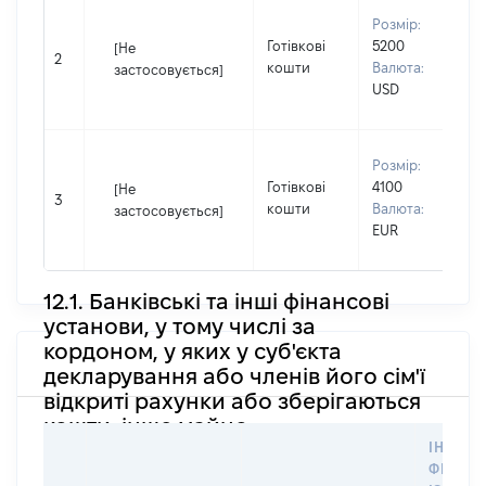
В
Розмір:
П
Готівкові
5200
[Не
І
2
кошти
Валюта:
застосовується]
П
USD
н
В
Розмір:
П
Готівкові
4100
[Не
І
3
кошти
Валюта:
застосовується]
П
EUR
н
12.1. Банківські та інші фінансові
установи, у тому числі за
кордоном, у яких у суб'єкта
декларування або членів його сім'ї
відкриті рахунки або зберігаються
кошти, інше майно
ІНФОР
ФІЗИЧН