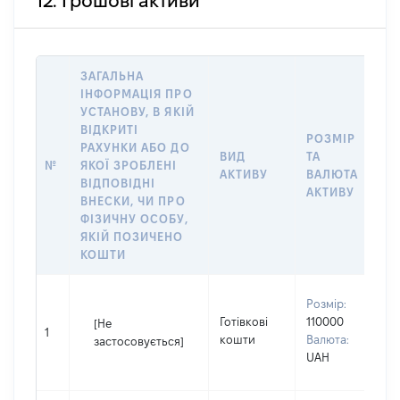
12. Грошові активи
ЗАГАЛЬНА
ІНФОРМАЦІЯ ПРО
УСТАНОВУ, В ЯКІЙ
ВІДКРИТІ
РОЗМІР
РАХУНКИ АБО ДО
І
ВИД
ТА
№
ЯКОЇ ЗРОБЛЕНІ
Я
АКТИВУ
ВАЛЮТА
ВІДПОВІДНІ
П
АКТИВУ
ВНЕСКИ, ЧИ ПРО
ФІЗИЧНУ ОСОБУ,
ЯКІЙ ПОЗИЧЕНО
КОШТИ
В
Розмір:
П
Готівкові
110000
[Не
І
1
кошти
Валюта:
застосовується]
П
UAH
н