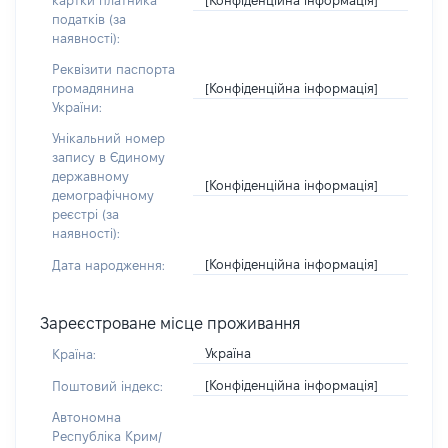
картки платника
податків (за
наявності):
Реквізити паспорта
[Конфіденційна інформація]
громадянина
України:
Унікальний номер
запису в Єдиному
державному
[Конфіденційна інформація]
демографічному
реєстрі (за
наявності):
[Конфіденційна інформація]
Дата народження:
Зареєстроване місце проживання
Україна
Країна:
[Конфіденційна інформація]
Поштовий індекс:
Автономна
Республіка Крим/