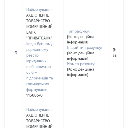
Найменування:
АКЦІОНЕРНЕ
ТОВАРИСТВО
КОМЕРЦІЙНИЙ
Тип рахунку:
БАНК
[Конфіденційна
"ПРИВАТБАНК"
інформація]
Код в Єдиному
Інший тип рахунку:
державному
[Не
3
[Конфіденційна
реєстрі
застосо
інформація]
юридичних
Номер рахунку:
осіб, фізичних
[Конфіденційна
осіб –
інформація]
підприємців та
громадських
формувань:
14360570
Найменування:
АКЦІОНЕРНЕ
ТОВАРИСТВО
КОМЕРЦІЙНИЙ