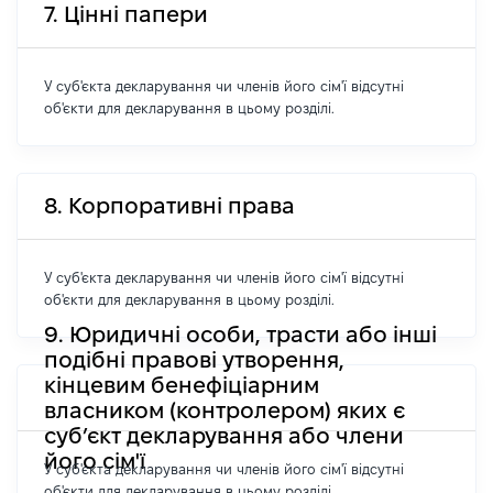
7. Цінні папери
У суб'єкта декларування чи членів його сім'ї відсутні
об'єкти для декларування в цьому розділі.
8. Корпоративні права
У суб'єкта декларування чи членів його сім'ї відсутні
об'єкти для декларування в цьому розділі.
9. Юридичні особи, трасти або інші
подібні правові утворення,
кінцевим бенефіціарним
власником (контролером) яких є
суб’єкт декларування або члени
його сім'ї
У суб'єкта декларування чи членів його сім'ї відсутні
об'єкти для декларування в цьому розділі.