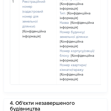
не н
1
Реєстраційний
[Конфіденційна
інфо
номер
інформація]
(кадастровий
Тип:
[Конфіденційна
номер для
інформація]
земельної
Назва:
[Конфіденційна
ділянки):
інформація]
[Конфіденційна
Номер будинку/
інформація]
земельної ділянки:
[Конфіденційна
інформація]
Номер корпусу/секції/
блоку:
[Конфіденційна
інформація]
Номер квартири/
кімнати/гаражу:
[Конфіденційна
інформація]
4. Об'єкти незавершеного
будівництва