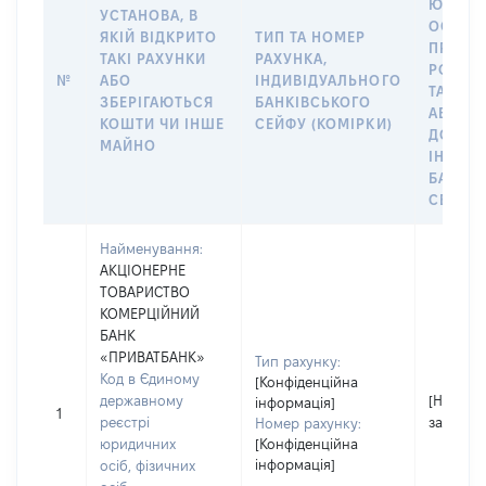
ЮРИДИ
УСТАНОВА, В
ОСОБУ,
ЯКІЙ ВІДКРИТО
ТИП ТА НОМЕР
ПРАВО
ТАКІ РАХУНКИ
РАХУНКА,
РОЗПО
№
АБО
ІНДИВІДУАЛЬНОГО
ТАКИМ
ЗБЕРІГАЮТЬСЯ
БАНКІВСЬКОГО
АБО М
КОШТИ ЧИ ІНШЕ
СЕЙФУ (КОМІРКИ)
ДО
МАЙНО
ІНДИВ
БАНКІ
СЕЙФУ 
Найменування:
АКЦІОНЕРНЕ
ТОВАРИСТВО
КОМЕРЦІЙНИЙ
БАНК
«ПРИВАТБАНК»
Тип рахунку:
Код в Єдиному
[Конфіденційна
державному
[Не
інформація]
1
реєстрі
застосо
Номер рахунку:
юридичних
[Конфіденційна
інформація]
осіб, фізичних