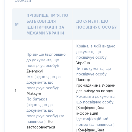
держави
ПРІЗВИЩЕ, ІМ’Я, ПО
БАТЬКОВІ ДЛЯ
ДОКУМЕНТ, ЩО
№
ІДЕНТИФІКАЦІЇ ЗА
ПОСВІДЧУЄ ОСОБУ
МЕЖАМИ УКРАЇНИ
Країна, в якій видано
документ, що
Прізвище (відповідно
посвідчує особу:
до документа, що
Україна
посвідчує особу):
Тип документа, що
Zelenskyi
посвідчує особу:
Ім’я (відповідно до
Паспорт
документа, що
громадянина України
посвідчує особу):
1
для виїзду за кордон
Maksym
Реквізити документа,
По батькові
що посвідчує особу:
(відповідно до
[Конфіденційна
документа, що
інформація]
посвідчує особу) (за
Ідентифікаційний
наявності):
Не
номер (за наявності):
застосовується
[Конфіденційна