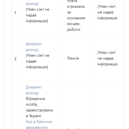
плата
доходу:
отримана
[Член сім'ї
[Член сім'ї не
за
не надав
1
надав
основним
інформацію]
інформацію]
місцем
роботи
Джерело
доходу:
[Член сім'ї
[Член сім'ї не
Пенсія
не надав
2
надав
інформацію]
інформацію]
Джерело
доходу:
Юридична
особа,
зареєстрована
в Україні
Код в Єдиному
державному