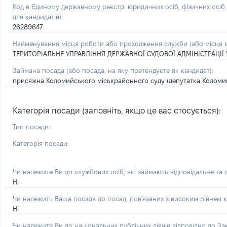
Код в Єдиному державному реєстрі юридичних осіб, фізичних осі
для кандидатів):
26289647
Найменування місця роботи або проходження служби (або місця м
ТЕРИТОРІАЛЬНЕ УПРАВЛІННЯ ДЕРЖАВНОЇ СУДОВОЇ АДМІНІСТРАЦІЇ 
Займана посада
(або посада, на яку претендуєте як кандидат)
:
присяжна Коломийського міськрайонного суду (депутатка Коломийс
Категорія посади (заповніть, якщо це вас стосується):
Тип посади:
Категорія посади:
Чи належите Ви до службових осіб, які займають відповідальне та
Ні
Чи належить Ваша посада до посад, пов'язаних з високим рівнем к
Ні
Чи належите Ви до національних публічних діячів відповідно до З