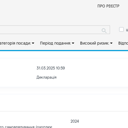
Й
ПРО РЕЄСТР
ш
атегорія посади:
Період подання:
Високий ризик:
Відп
31.03.2025 10:59
Декларація
2024
ого самоврядування (охоплює