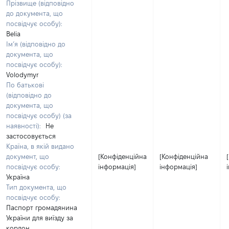
Прізвище (відповідно
до документа, що
посвідчує особу):
Belia
Ім’я (відповідно до
документа, що
посвідчує особу):
Volodymyr
По батькові
(відповідно до
документа, що
посвідчує особу) (за
наявності):
Не
застосовується
Країна, в якій видано
документ, що
[Конфіденційна
[Конфіденційна
посвідчує особу:
інформація]
інформація]
Україна
Тип документа, що
посвідчує особу:
Паспорт громадянина
України для виїзду за
кордон