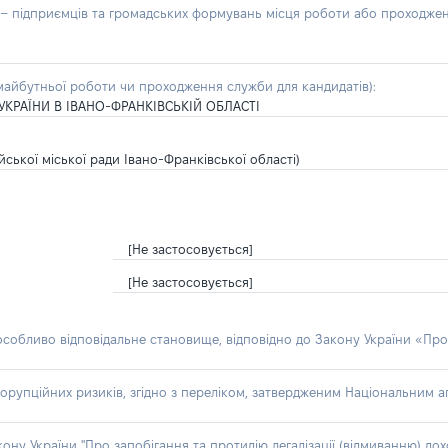
б – підприємців та громадських формувань місця роботи або проходже
айбутньої роботи чи проходження служби для кандидатів):
УКРАЇНИ В ІВАНО-ФРАНКІВСЬКІЙ ОБЛАСТІ
ької міської ради Івано-Франківської області)
[Не застосовується]
[Не застосовується]
 особливо відповідальне становище, відповідно до Закону України «Про
орупційних ризиків, згідно з переліком, затвердженим Національним аг
акону України "Про запобігання та протидію легалізації (відмиванню) 