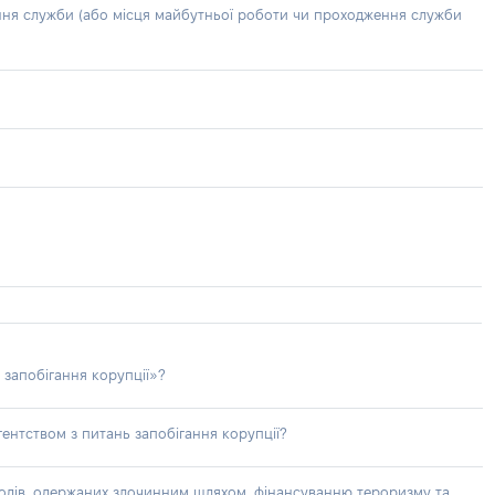
ння служби (або місця майбутньої роботи чи проходження служби
 запобігання корупції»?
ентством з питань запобігання корупції?
доходів, одержаних злочинним шляхом, фінансуванню тероризму та