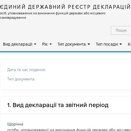
ЄДИНИЙ ДЕРЖАВНИЙ РЕЄСТР ДЕКЛАРАЦІ
осіб, уповноважених на виконання функцій держави або місцевого
самоврядування
Вид декларації:
Рік:
Тип документа:
Тип посади:
К
Дата та час подання:
Тип документа:
1. Вид декларації та звітний період
Щорічна
особи, уповноваженої на виконання функцій держави або місцев