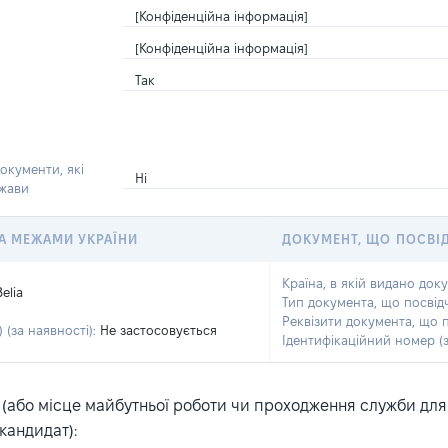
[Конфіденційна інформація]
[Конфіденційна інформація]
Так
окументи, які
Ні
ржави
 ЗА МЕЖАМИ УКРАЇНИ
ДОКУМЕНТ, ЩО ПОСВІ
Країна, в якій видано док
Belia
Тип документа, що посвід
Реквізити документа, що 
 (за наявності):
Не застосовується
Ідентифікаційний номер (з
або місце майбутньої роботи чи проходження служби для ка
кандидат):