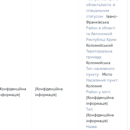
область/місто зі
спеціальним
статусом:
Івано-
Франківська
Район в області
та Автономній
Республіці Крим:
Коломийський
Територіальна
громада:
Коломийська
Тип населеного
пункту:
Місто
Населений пункт:
Коломия
[Конфіденційна
[Конфіденційна
Район у місті:
інформація]
інформація]
[Конфіденційна
інформація]
Тип:
[Конфіденційна
інформація]
Назва: