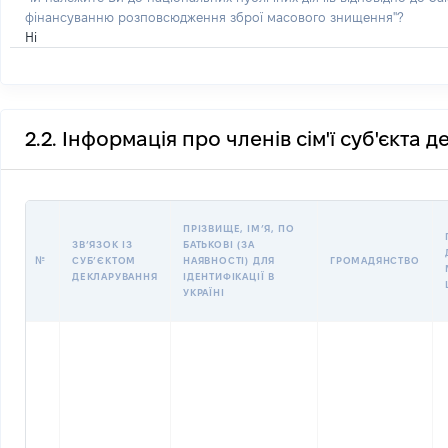
фінансуванню розповсюдження зброї масового знищення"?
Ні
2.2. Інформація про членів сім'ї суб'єкта 
ПРІЗВИЩЕ, ІМʼЯ, ПО
ЗВʼЯЗОК ІЗ
БАТЬКОВІ (ЗА
№
СУБʼЄКТОМ
НАЯВНОСТІ) ДЛЯ
ГРОМАДЯНСТВО
ДЕКЛАРУВАННЯ
ІДЕНТИФІКАЦІЇ В
УКРАЇНІ