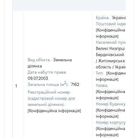
Країна:
Україна
Поштовий індекс:
[Конфіденційна
інформація]
Населений пункт:
Великі Низгірці /
Бердичівський район
Вид об'єкта:
Земельна
/ Житомирська
ділянка
область / Україна
Дата набуття права:
Тип:
[Конфіденційна
09.07.2003
інформація]
2
Загальна площа (м
):
7162
Назва:
1
[Конфіденційна
Реєстраційний номер
інформація]
(кадастровий номер для
Номер будинку:
земельної ділянки):
[Конфіденційна
[Конфіденційна інформація]
інформація]
Номер корпусу:
[Конфіденційна
інформація]