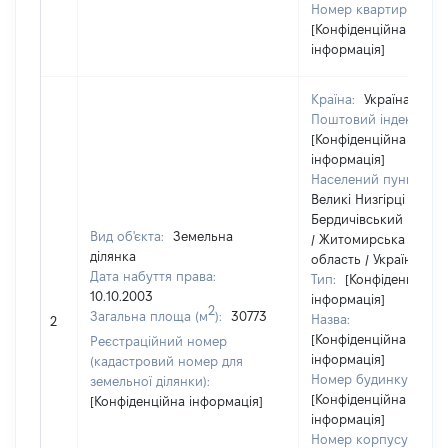
Номер квартири:
[Конфіденційна
інформація]
Країна:
Україна
Поштовий індекс:
[Конфіденційна
інформація]
Населений пункт:
Великі Низгірці /
Бердичівський район
Вид об'єкта:
Земельна
/ Житомирська
ділянка
область / Україна
Дата набуття права:
Тип:
[Конфіденційна
10.10.2003
інформація]
2
Загальна площа (м
):
30773
Назва:
2
[Конфіденційна
Реєстраційний номер
інформація]
(кадастровий номер для
Номер будинку:
земельної ділянки):
[Конфіденційна
[Конфіденційна інформація]
інформація]
Номер корпусу: