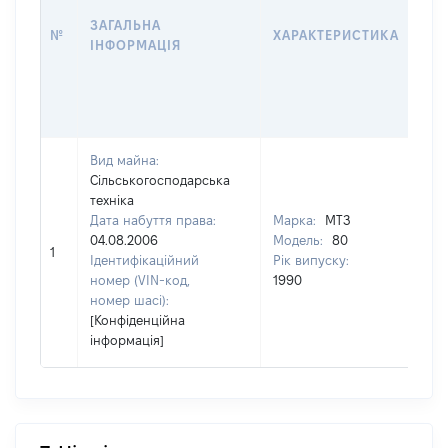
ВО
ЗАГАЛЬНА
№
ХАРАКТЕРИСТИКА
КО
ІНФОРМАЦІЯ
АБ
ОС
ГР
ОЦ
Вид майна:
Сільськогосподарська
техніка
Дата набуття права:
Марка:
МТЗ
04.08.2006
Модель:
80
[Не
1
Ідентифікаційний
Рік випуску:
зас
номер (VIN-код,
1990
номер шасі):
[Конфіденційна
інформація]