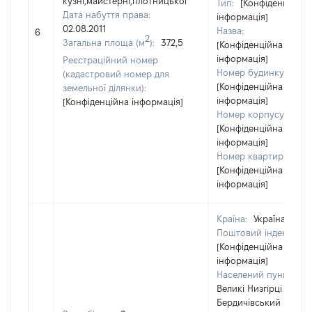
кузні,майстерні,плотницької
Тип:
[Конфіденційна
Дата набуття права:
інформація]
02.08.2011
Назва:
6
2
Загальна площа (м
):
372,5
[Конфіденційна
інформація]
Реєстраційний номер
Номер будинку:
(кадастровий номер для
[Конфіденційна
земельної ділянки):
інформація]
[Конфіденційна інформація]
Номер корпусу:
[Конфіденційна
інформація]
Номер квартири:
[Конфіденційна
інформація]
Країна:
Україна
Поштовий індекс:
[Конфіденційна
інформація]
Населений пункт:
Великі Низгірці /
Бердичівський район