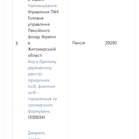
Найменування:
Управління ПФУ
Головне
управління
Пенсійного
фонду України
в
Пенсія
29290
3
Житомирській
області
Код в Єдиному
державному
реєстрі
юридичних
осіб, фізичних
осіб –
підприємців та
громадських
формувань:
13559341
Джерело