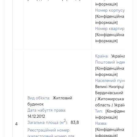
інформація]
Номер корпусу:
[Конфіденційна
інформація]
Номер квартири:
[Конфіденційна
інформація]
Країна:
Україна
Поштовий індекс:
[Конфіденційна
інформація]
Населений пункт:
Великі Низгірці /
Бердичівський район
Вид об'єкта:
Житловий
/ Житомирська
будинок
область / Україна
Дата набуття права:
Тип:
[Конфіденційна
14.12.2012
інформація]
2
Загальна площа (м
):
83,8
Назва:
4
[Конфіденційна
Реєстраційний номер
інформація]
(кадастровий номер для