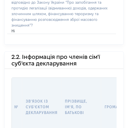
відповідно до Закону України “Про запобігання та
протидію легалізації (відмиванню) доходів, одержаних
злочинним шляхом, фінансуванню тероризму та
фінансуванню розповсюдження зброї масового
знищення”?
Ні
2.2. Інформація про членів сім'ї
суб'єкта декларування
ЗВ'ЯЗОК ІЗ
ПРІЗВИЩЕ,
№
СУБ'ЄКТОМ
ІМ'Я, ПО
ГРОМАДЯН
ДЕКЛАРУВАННЯ
БАТЬКОВІ