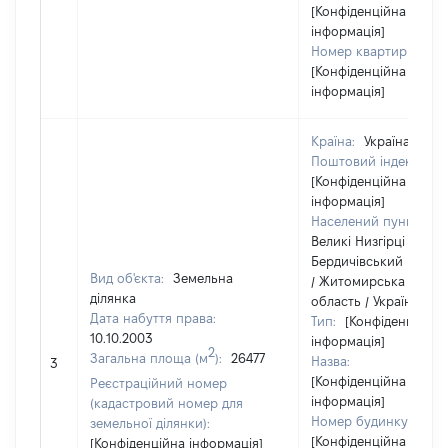
[Конфіденційна
інформація]
Номер квартири:
[Конфіденційна
інформація]
Країна:
Україна
Поштовий індекс:
[Конфіденційна
інформація]
Населений пункт:
Великі Низгірці /
Бердичівський район
Вид об'єкта:
Земельна
/ Житомирська
ділянка
область / Україна
Дата набуття права:
Тип:
[Конфіденційна
10.10.2003
інформація]
2
Загальна площа (м
):
26477
Назва:
3
[Конфіденційна
Реєстраційний номер
інформація]
(кадастровий номер для
Номер будинку:
земельної ділянки):
[Конфіденційна
[Конфіденційна інформація]