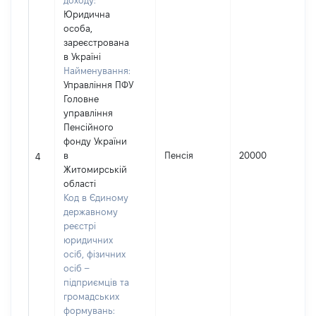
доходу:
Юридична
особа,
зареєстрована
в Україні
Найменування:
Управління ПФУ
Головне
управління
Пенсійного
фонду України
в
Пенсія
20000
4
Житомирській
області
Код в Єдиному
державному
реєстрі
юридичних
осіб, фізичних
осіб –
підприємців та
громадських
формувань: