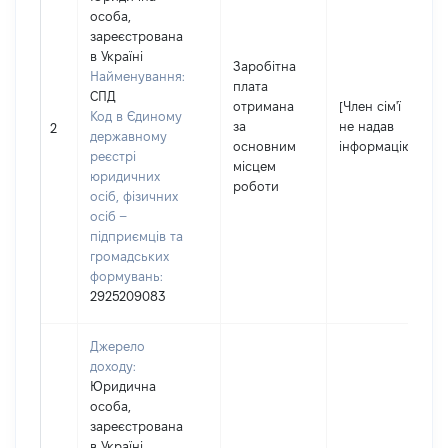
особа,
зареєстрована
в Україні
Заробітна
Найменування:
плата
СПД
отримана
[Член сім'ї
Код в Єдиному
за
не надав
2
державному
основним
інформацію]
реєстрі
місцем
юридичних
роботи
осіб, фізичних
осіб –
підприємців та
громадських
формувань:
2925209083
Джерело
доходу:
Юридична
особа,
зареєстрована
в Україні