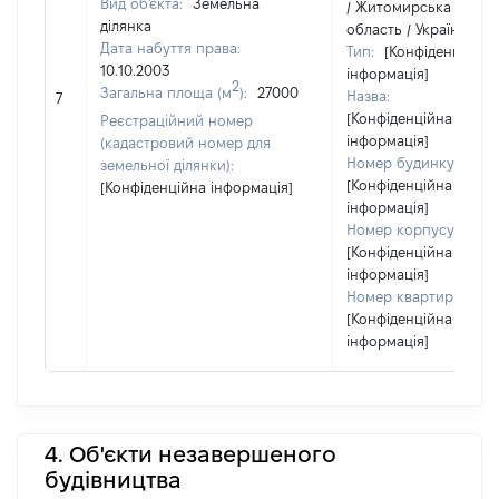
Вид об'єкта:
Земельна
/ Житомирська
ділянка
область / Україна
Дата набуття права:
Тип:
[Конфіденційна
10.10.2003
інформація]
2
Загальна площа (м
):
27000
Назва:
7
[Конфіденційна
Реєстраційний номер
інформація]
(кадастровий номер для
Номер будинку:
земельної ділянки):
[Конфіденційна
[Конфіденційна інформація]
інформація]
Номер корпусу:
[Конфіденційна
інформація]
Номер квартири:
[Конфіденційна
інформація]
4. Об'єкти незавершеного
будівництва