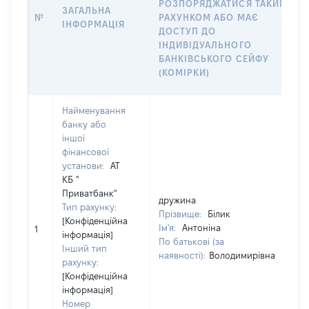
РОЗПОРЯДЖАТИСЯ ТАКИМ
ЗАГАЛЬНА
№
РАХУНКОМ АБО МАЄ
ІНФОРМАЦІЯ
ДОСТУП ДО
ІНДИВІДУАЛЬНОГО
БАНКІВСЬКОГО СЕЙФУ
(КОМІРКИ)
Найменування
банку або
іншої
фінансової
установи:
АТ
КБ "
Приватбанк"
дружина
Тип рахунку:
Прізвище:
Білик
[Конфіденційна
Ім'я:
Антоніна
1
інформація]
По батькові (за
Інший тип
наявності):
Володимирівна
рахунку:
[Конфіденційна
інформація]
Номер