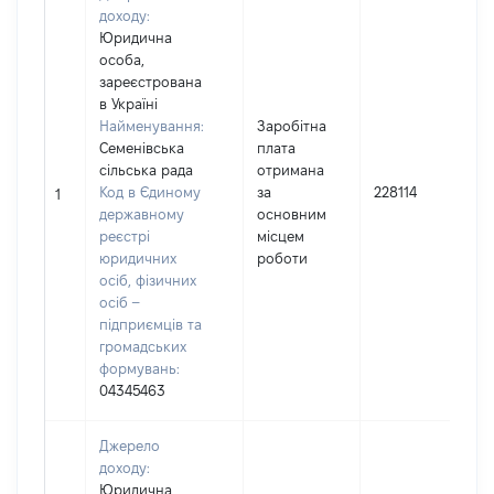
доходу:
Юридична
особа,
зареєстрована
в Україні
Найменування:
Заробітна
Семенівська
плата
сільська рада
отримана
Код в Єдиному
за
228114
1
державному
основним
реєстрі
місцем
юридичних
роботи
осіб, фізичних
осіб –
підприємців та
громадських
формувань:
04345463
Джерело
доходу:
Юридична