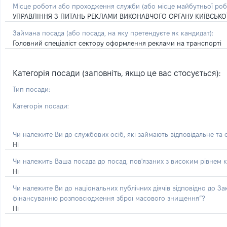
Місце роботи або проходження служби
(або місце майбутньої ро
УПРАВЛІННЯ З ПИТАНЬ РЕКЛАМИ ВИКОНАВЧОГО ОРГАНУ КИЇВСЬКОЇ 
Займана посада
(або посада, на яку претендуєте як кандидат)
:
Головний спеціаліст сектору оформлення реклами на транспорті
Категорія посади (заповніть, якщо це вас стосується):
Тип посади:
Категорія посади:
Чи належите Ви до службових осіб, які займають відповідальне та
Ні
Чи належить Ваша посада до посад, пов'язаних з високим рівнем к
Ні
Чи належите Ви до національних публічних діячів відповідно до З
фінансуванню розповсюдження зброї масового знищення”?
Ні