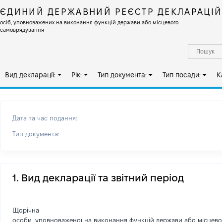
ЄДИНИЙ ДЕРЖАВНИЙ РЕЄСТР ДЕКЛАРАЦІ
осіб, уповноважених на виконання функцій держави або місцевого
самоврядування
Вид декларації:
Рік:
Тип документа:
Тип посади:
К
Дата та час подання:
Тип документа:
1. Вид декларації та звітний період
Щорічна
особи, уповноваженої на виконання функцій держави або місцев