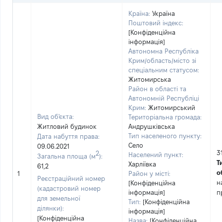
Країна:
Україна
Поштовий індекс:
[Конфіденційна
інформація]
Автономна Республіка
Крим/область/місто зі
спеціальним статусом:
Житомирська
Район в області та
Автономній Республіці
Крим:
Житомирський
Вид об'єкта:
Територіальна громада:
Житловий будинок
Андрушківська
Тип населеного пункту:
Дата набуття права:
Село
09.06.2021
3
2
Населений пункт:
Загальна площа (м
):
Т
Харліївка
61,2
о
1
Район у місті:
Реєстраційний номер
н
[Конфіденційна
(кадастровий номер
інформація]
п
для земельної
Тип:
[Конфіденційна
ділянки):
інформація]
[Конфіденційна
Назва:
[Конфіденційна