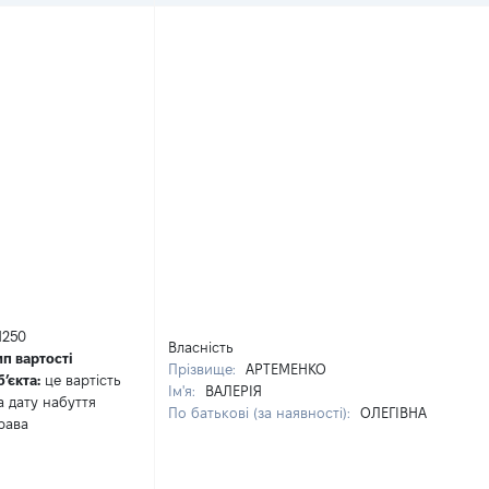
1250
Власність
ип вартості
Прізвище:
АРТЕМЕНКО
бʼєкта:
це вартість
Ім'я:
ВАЛЕРІЯ
а дату набуття
По батькові (за наявності):
ОЛЕГІВНА
рава