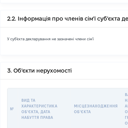
2.2. Інформація про членів сім'ї суб'єкта 
У суб'єкта декларування не зазначені члени сім'ї
3. Об'єкти нерухомості
В
ВИД ТА
Н
ХАРАКТЕРИСТИКА
МІСЦЕЗНАХОДЖЕННЯ
А
№
ОБʼЄКТА, ДАТА
ОБʼЄКТА
О
НАБУТТЯ ПРАВА
Г
О