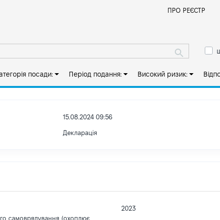
Й
ПРО РЕЄСТР
ш
атегорія посади:
Період подання:
Високий ризик:
Відп
15.08.2024 09:56
Декларація
2023
ого самоврядування (охоплює