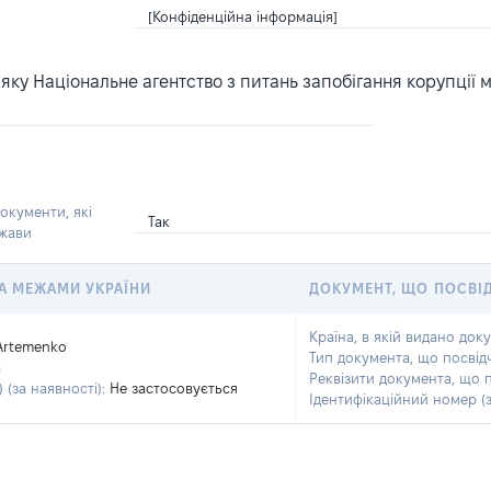
[Конфіденційна інформація]
ку Національне агентство з питань запобігання корупції 
окументи, які
Так
ржави
 ЗА МЕЖАМИ УКРАЇНИ
ДОКУМЕНТ, ЩО ПОСВІ
Країна, в якій видано док
Artemenko
Тип документа, що посвід
a
Реквізити документа, що 
 (за наявності):
Не застосовується
Ідентифікаційний номер (з