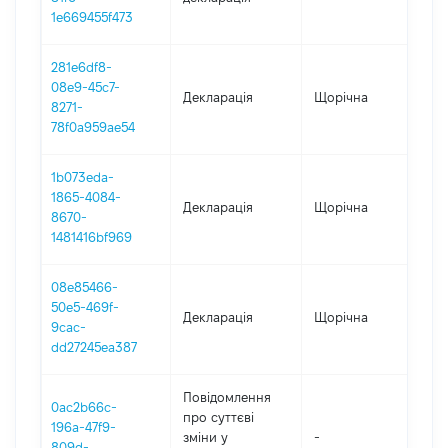
1e669455f473
281e6df8-
08e9-45c7-
Декларація
Щорічна
202
8271-
78f0a959ae54
1b073eda-
1865-4084-
Декларація
Щорічна
202
8670-
1481416bf969
08e85466-
50e5-469f-
Декларація
Щорічна
202
9cac-
dd27245ea387
Повідомлення
0ac2b66c-
про суттєві
196a-47f9-
зміни y
-
202
809d-