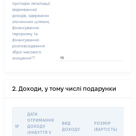
протидію легалізації
(відмиванню)
доходів, одержаних
злочинним шляхом,
фінансуванню
тероризму та
фінансуванню
розповсюдження
зброї масового
Ні
знищення”?
2. Доходи, у тому числі подарунки
ДАТА
ОТРИМАННЯ
ВИД
РОЗМІР
ІНФ
№
ДОХОДУ
ДОХОДУ
(ВАРТІСТЬ)
ДЖЕ
(НАБУТТЯ У