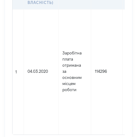
ВЛАСНІСТЬ)
Джер
Юрид
особа
зареє
Украї
Найм
Заробітна
Харкі
плата
окру
отримана
адмін
04.03.2020
за
114296
суд
1
основним
Код 
місцем
держ
роботи
реєст
юриди
фізич
підпр
гром
форм
3439