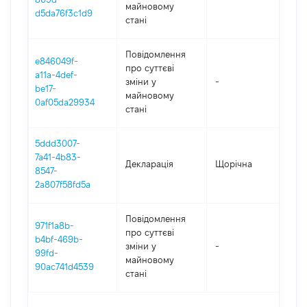
майновому
d5da76f3c1d9
стані
Повідомлення
e846049f-
про суттєві
a11a-4def-
зміни y
-
202
be17-
майновому
0af05da29934
стані
5ddd3007-
7a41-4b83-
Декларація
Щорічна
202
8547-
2a807f58fd5a
Повідомлення
971f1a8b-
про суттєві
b4bf-469b-
зміни y
-
202
99fd-
майновому
90ac741d4539
стані