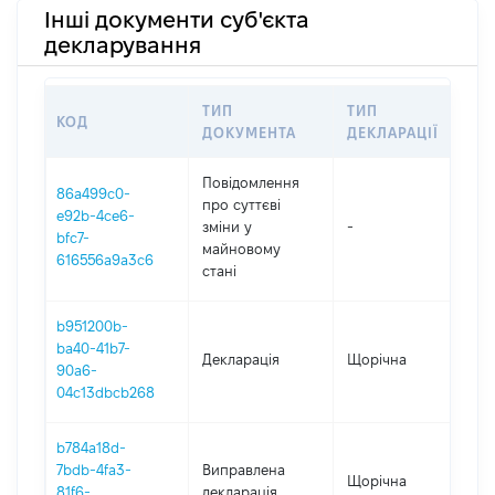
Інші документи суб'єкта
декларування
ТИП
ТИП
КОД
ПЕ
ДОКУМЕНТА
ДЕКЛАРАЦІЇ
Повідомлення
86a499c0-
про суттєві
e92b-4ce6-
зміни y
-
202
bfc7-
майновому
616556a9a3c6
стані
b951200b-
ba40-41b7-
Декларація
Щорічна
202
90a6-
04c13dbcb268
b784a18d-
7bdb-4fa3-
Виправлена
Щорічна
202
81f6-
декларація