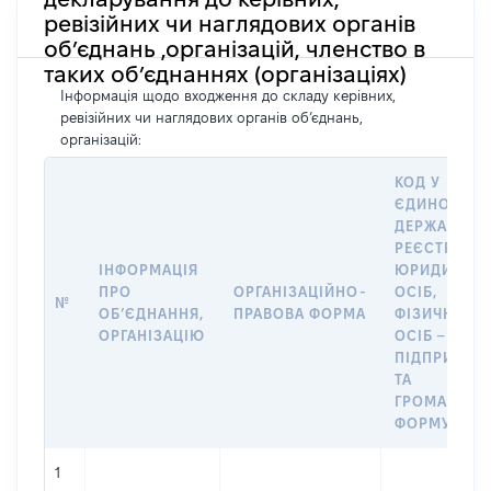
ревізійних чи наглядових органів
об’єднань ,організацій, членство в
таких об’єднаннях (організаціях)
Інформація щодо входження до складу керівних,
ревізійних чи наглядових органів об’єднань,
організацій:
КОД У
ЄДИНОМУ
ДЕРЖАВНО
РЕЄСТРІ
ІНФОРМАЦІЯ
ЮРИДИЧНИ
ПРО
ОРГАНІЗАЦІЙНО-
ОСІБ,
№
ОБʼЄДНАННЯ,
ПРАВОВА ФОРМА
ФІЗИЧНИХ
ОРГАНІЗАЦІЮ
ОСІБ –
ПІДПРИЄМЦ
ТА
ГРОМАДСЬК
ФОРМУВАН
1