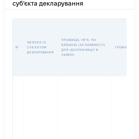
суб'єкта декларування
ПРІЗВИЩЕ, ІМʼЯ, ПО
ЗВʼЯЗОК ІЗ
БАТЬКОВІ (ЗА НАЯВНОСТІ)
№
СУБʼЄКТОМ
ГРОМАДЯНСТ
ДЛЯ ІДЕНТИФІКАЦІЇ В
ДЕКЛАРУВАННЯ
УКРАЇНІ