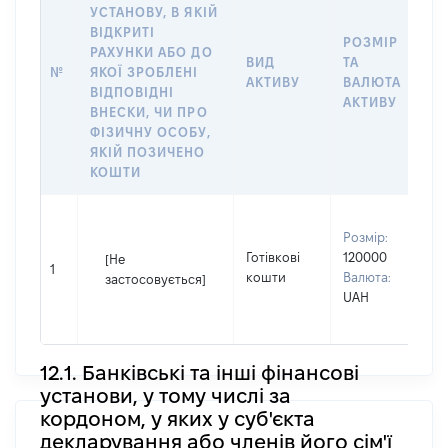
УСТАНОВУ, В ЯКІЙ
ВІДКРИТІ
РОЗМІР
І
РАХУНКИ АБО ДО
ВИД
ТА
О
№
ЯКОЇ ЗРОБЛЕНІ
АКТИВУ
ВАЛЮТА
Н
ВІДПОВІДНІ
АКТИВУ
П
ВНЕСКИ, ЧИ ПРО
ФІЗИЧНУ ОСОБУ,
ЯКІЙ ПОЗИЧЕНО
КОШТИ
В
Розмір:
П
Готівкові
120000
[Не
1
кошти
Валюта:
І
застосовується]
UAH
П
н
12.1. Банківські та інші фінансові
установи, у тому числі за
кордоном, у яких у суб'єкта
декларування або членів його сім'ї