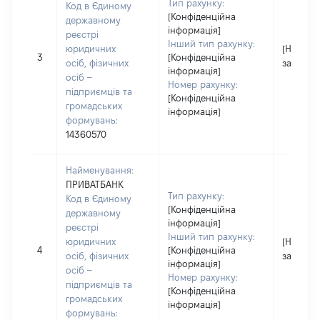
Тип рахунку:
Код в Єдиному
[Конфіденційна
державному
інформація]
реєстрі
Інший тип рахунку:
юридичних
[Не
3
[Конфіденційна
осіб, фізичних
застосо
інформація]
осіб –
Номер рахунку:
підприємців та
[Конфіденційна
громадських
інформація]
формувань:
14360570
Найменування:
ПРИВАТБАНК
Тип рахунку:
Код в Єдиному
[Конфіденційна
державному
інформація]
реєстрі
Інший тип рахунку:
юридичних
[Не
4
[Конфіденційна
осіб, фізичних
застосо
інформація]
осіб –
Номер рахунку:
підприємців та
[Конфіденційна
громадських
інформація]
формувань: