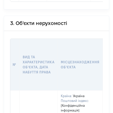
3. Об'єкти нерухомості
ВАР
ДАТ
НАБ
ВИД ТА
ПРА
ХАРАКТЕРИСТИКА
МІСЦЕЗНАХОДЖЕННЯ
№
ЗА
ОБʼЄКТА, ДАТА
ОБʼЄКТА
ОС
НАБУТТЯ ПРАВА
ГР
ОЦІ
ГРН
Країна:
Україна
Поштовий індекс:
[Конфіденційна
інформація]