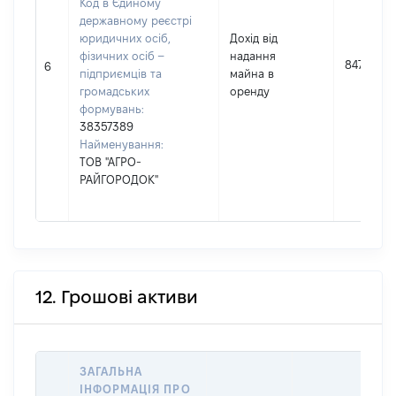
Код в Єдиному
державному реєстрі
юридичних осіб,
Дохід від
фізичних осіб –
надання
8474
6
підприємців та
майна в
громадських
оренду
формувань:
38357389
Найменування:
ТОВ "АГРО-
РАЙГОРОДОК"
12. Грошові активи
ЗАГАЛЬНА
ІНФОРМАЦІЯ ПРО