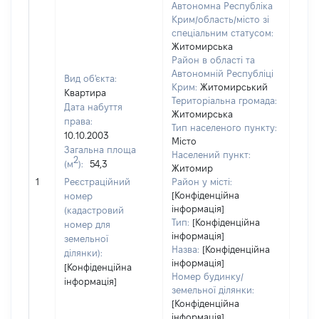
Автономна Республіка
Крим/область/місто зі
спеціальним статусом:
Житомирська
Район в області та
Автономній Республіці
Вид об'єкта:
Крим:
Житомирський
Квартира
Територіальна громада:
Дата набуття
Житомирська
права:
Тип населеного пункту:
1820
10.10.2003
Місто
Тип
Загальна площа
Населений пункт:
варт
2
(м
):
54,3
Житомир
обʼє
1
Реєстраційний
Район у місті:
варт
[Конфіденційна
номер
дату
інформація]
(кадастровий
набу
Тип:
[Конфіденційна
номер для
пра
інформація]
земельної
Назва:
[Конфіденційна
ділянки):
інформація]
[Конфіденційна
Номер будинку/
інформація]
земельної ділянки:
[Конфіденційна
інформація]