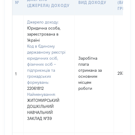
№
ВИД ДОХОДУ
(ВАРТІС
(ДЖЕРЕЛА) ДОХОДУ
ГРН
Джерело доходу:
Юридична особа,
зареєстрована в
Україні
Код в Єдиному
державному реєстрі
юридичних осіб,
Заробітна
фізичних осіб –
плата
підприємців та
отримана за
293038
1
громадських
основним
формувань:
місцем
22061812
роботи
Найменування:
ЖИТОМИРСЬКИЙ
ДОШКІЛЬНИЙ
НАВЧАЛЬНИЙ
ЗАКЛАД №39