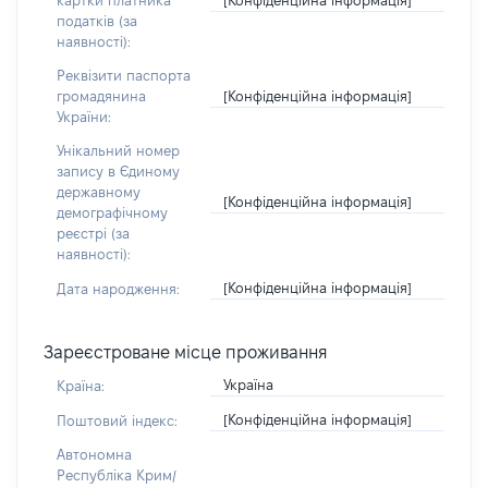
картки платника
податків (за
наявності):
Реквізити паспорта
[Конфіденційна інформація]
громадянина
України:
Унікальний номер
запису в Єдиному
державному
[Конфіденційна інформація]
демографічному
реєстрі (за
наявності):
[Конфіденційна інформація]
Дата народження:
Зареєстроване місце проживання
Україна
Країна:
[Конфіденційна інформація]
Поштовий індекс:
Автономна
Республіка Крим/