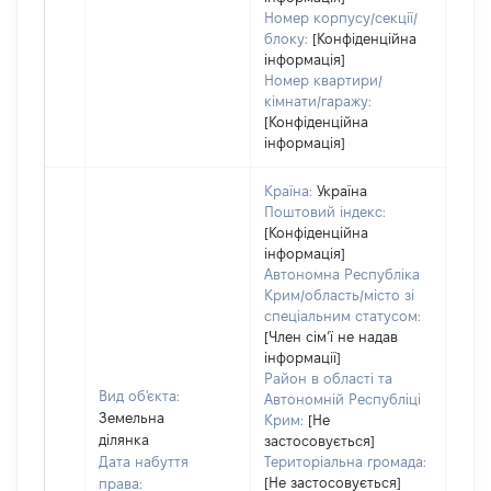
Номер корпусу/секції/
блоку:
[Конфіденційна
інформація]
Номер квартири/
кімнати/гаражу:
[Конфіденційна
інформація]
Країна:
Україна
Поштовий індекс:
[Конфіденційна
інформація]
Автономна Республіка
Крим/область/місто зі
спеціальним статусом:
[Член сімʼї не надав
інформації]
Район в області та
Вид об'єкта:
Автономній Республіці
Земельна
Крим:
[Не
ділянка
застосовується]
Дата набуття
Територіальна громада:
[Не застосовується]
права:
8473