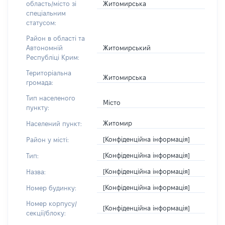
Житомирська
область/місто зі
спеціальним
статусом:
Район в області та
Житомирський
Автономній
Республіці Крим:
Територіальна
Житомирська
громада:
Тип населеного
Місто
пункту:
Житомир
Населений пункт:
[Конфіденційна інформація]
Район у місті:
[Конфіденційна інформація]
Тип:
[Конфіденційна інформація]
Назва:
[Конфіденційна інформація]
Номер будинку:
Номер корпусу/
[Конфіденційна інформація]
секції/блоку: