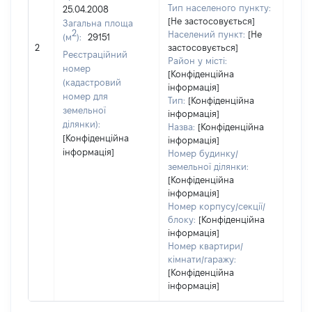
Тип населеного пункту:
25.04.2008
Тип
[Не застосовується]
Загальна площа
варт
2
Населений пункт:
[Не
(м
):
29151
обʼє
2
застосовується]
варт
Реєстраційний
Район у місті:
дату
номер
[Конфіденційна
набу
(кадастровий
інформація]
пра
номер для
Тип:
[Конфіденційна
земельної
інформація]
ділянки):
Назва:
[Конфіденційна
[Конфіденційна
інформація]
інформація]
Номер будинку/
земельної ділянки:
[Конфіденційна
інформація]
Номер корпусу/секції/
блоку:
[Конфіденційна
інформація]
Номер квартири/
кімнати/гаражу:
[Конфіденційна
інформація]