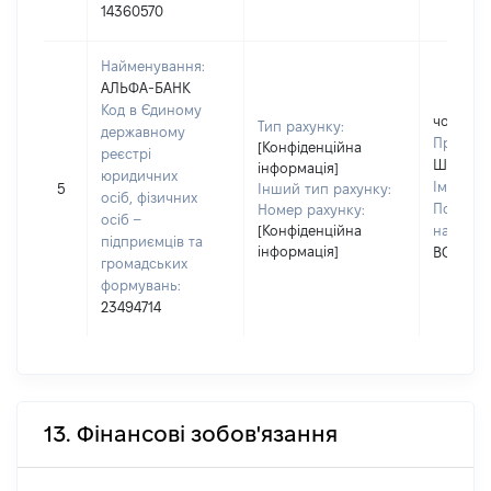
14360570
Найменування:
АЛЬФА-БАНК
Код в Єдиному
чоловік
Тип рахунку:
державному
Прізвищ
[Конфіденційна
реєстрі
ШИМАН
інформація]
юридичних
Ім'я:
ОЛ
5
Інший тип рахунку:
осіб, фізичних
По батьк
Номер рахунку:
осіб –
[Конфіденційна
наявност
підприємців та
інформація]
ВОЛОД
громадських
формувань:
23494714
13. Фінансові зобов'язання