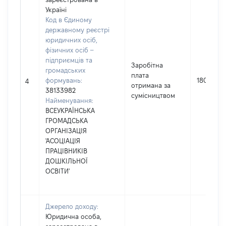
Україні
Код в Єдиному
державному реєстрі
юридичних осіб,
фізичних осіб –
підприємців та
Заробітна
громадських
плата
формувань:
1800
4
отримана за
38133982
сумісництвом
Найменування:
ВСЕУКРАЇНСЬКА
ГРОМАДСЬКА
ОРГАНІЗАЦІЯ
'АСОЦІАЦІЯ
ПРАЦІВНИКІВ
ДОШКІЛЬНОЇ
ОСВІТИ'
Джерело доходу:
Юридична особа,