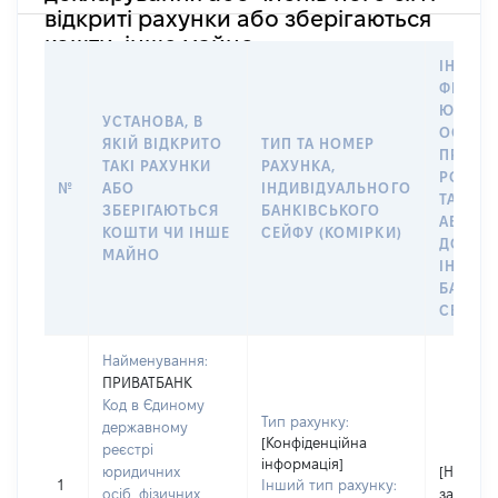
відкриті рахунки або зберігаються
кошти, інше майно
ІНФОР
ФІЗИЧН
ЮРИДИ
УСТАНОВА, В
ОСОБУ,
ЯКІЙ ВІДКРИТО
ТИП ТА НОМЕР
ПРАВО
ТАКІ РАХУНКИ
РАХУНКА,
РОЗПО
№
АБО
ІНДИВІДУАЛЬНОГО
ТАКИМ
ЗБЕРІГАЮТЬСЯ
БАНКІВСЬКОГО
АБО М
КОШТИ ЧИ ІНШЕ
СЕЙФУ (КОМІРКИ)
ДО
МАЙНО
ІНДИВ
БАНКІ
СЕЙФУ 
Найменування:
ПРИВАТБАНК
Код в Єдиному
Тип рахунку:
державному
[Конфіденційна
реєстрі
інформація]
юридичних
[Не
1
Інший тип рахунку:
осіб, фізичних
застосо