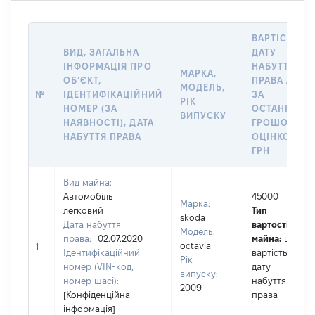
ВАРТІСТЬ Н
ВИД, ЗАГАЛЬНА
ДАТУ
ІНФОРМАЦІЯ ПРО
НАБУТТЯ
МАРКА,
ОБʼЄКТ,
ПРАВА АБО
МОДЕЛЬ,
№
ІДЕНТИФІКАЦІЙНИЙ
ЗА
РІК
НОМЕР (ЗА
ОСТАННЬО
ВИПУСКУ
НАЯВНОСТІ), ДАТА
ГРОШОВОЮ
НАБУТТЯ ПРАВА
ОЦІНКОЮ,
ГРН
Вид майна:
Автомобіль
45000
Марка:
легковий
Тип
skoda
Дата набуття
вартості
Модель:
права:
02.07.2020
майна:
це
octavia
1
Ідентифікаційний
вартість на
Рік
номер (VIN-код,
дату
випуску:
номер шасі):
набуття
2009
[Конфіденційна
права
інформація]