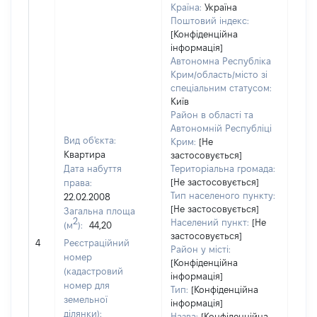
Країна:
Україна
Поштовий індекс:
[Конфіденційна
інформація]
Автономна Республіка
Крим/область/місто зі
спеціальним статусом:
Київ
Район в області та
Автономній Республіці
Вид об'єкта:
Крим:
[Не
Квартира
застосовується]
Дата набуття
Територіальна громада:
[Не застосовується]
права:
1700
Тип населеного пункту:
22.02.2008
Тип
[Не застосовується]
Загальна площа
варт
2
Населений пункт:
[Не
(м
):
44,20
обʼє
застосовується]
4
Реєстраційний
варт
Район у місті:
номер
дату
[Конфіденційна
(кадастровий
інформація]
набу
номер для
Тип:
[Конфіденційна
пра
земельної
інформація]
ділянки):
Назва:
[Конфіденційна