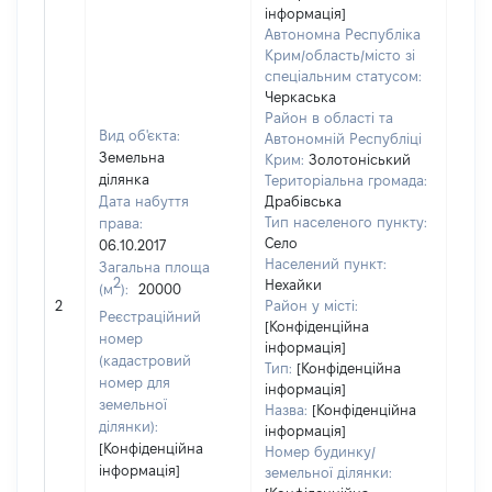
інформація]
Автономна Республіка
Крим/область/місто зі
спеціальним статусом:
Черкаська
Район в області та
Вид об'єкта:
Автономній Республіці
Земельна
Крим:
Золотоніський
ділянка
Територіальна громада:
Дата набуття
Драбівська
Тип населеного пункту:
права:
835
Село
06.10.2017
Тип
Населений пункт:
Загальна площа
варт
2
Нехайки
(м
):
20000
обʼє
2
Район у місті:
варт
Реєстраційний
[Конфіденційна
дату
номер
інформація]
набу
(кадастровий
Тип:
[Конфіденційна
пра
номер для
інформація]
земельної
Назва:
[Конфіденційна
ділянки):
інформація]
[Конфіденційна
Номер будинку/
інформація]
земельної ділянки: