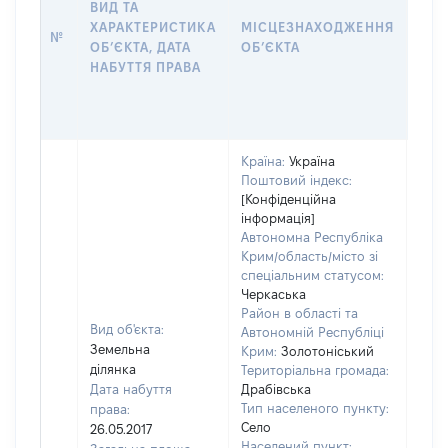
ВИД ТА
ПРА
ХАРАКТЕРИСТИКА
МІСЦЕЗНАХОДЖЕННЯ
№
ЗА
ОБʼЄКТА, ДАТА
ОБʼЄКТА
ОС
НАБУТТЯ ПРАВА
ГР
ОЦІ
ГРН
Країна:
Україна
Поштовий індекс:
[Конфіденційна
інформація]
Автономна Республіка
Крим/область/місто зі
спеціальним статусом:
Черкаська
Район в області та
Вид об'єкта:
Автономній Республіці
Земельна
Крим:
Золотоніський
ділянка
Територіальна громада:
Дата набуття
Драбівська
Тип населеного пункту:
права:
1251
Село
26.05.2017
Тип
Населений пункт: