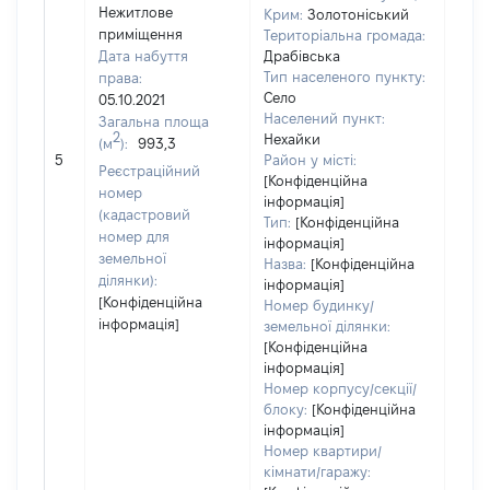
Нежитлове
Крим:
Золотоніський
приміщення
Територіальна громада:
Дата набуття
Драбівська
Тип населеного пункту:
права:
750
Село
05.10.2021
Тип
Населений пункт:
Загальна площа
варт
2
Нехайки
(м
):
993,3
обʼє
5
Район у місті:
варт
Реєстраційний
[Конфіденційна
дату
номер
інформація]
набу
(кадастровий
Тип:
[Конфіденційна
пра
номер для
інформація]
земельної
Назва:
[Конфіденційна
ділянки):
інформація]
[Конфіденційна
Номер будинку/
інформація]
земельної ділянки:
[Конфіденційна
інформація]
Номер корпусу/секції/
блоку:
[Конфіденційна
інформація]
Номер квартири/
кімнати/гаражу: