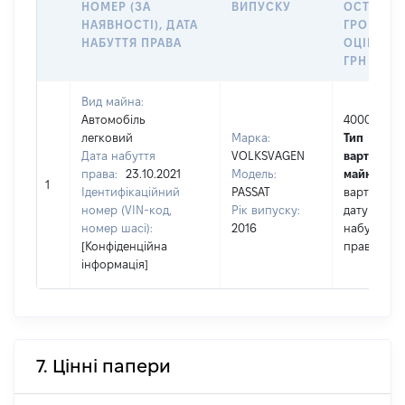
НОМЕР (ЗА
ВИПУСКУ
ОСТАНН
НАЯВНОСТІ), ДАТА
ГРОШОВ
НАБУТТЯ ПРАВА
ОЦІНКОЮ
ГРН
Вид майна:
Автомобіль
40000
легковий
Марка:
Тип
Дата набуття
VOLKSVAGEN
вартості
права:
23.10.2021
Модель:
майна:
це
1
Ідентифікаційний
PASSAT
вартість н
номер (VIN-код,
Рік випуску:
дату
номер шасі):
2016
набуття
[Конфіденційна
права
інформація]
7. Цінні папери