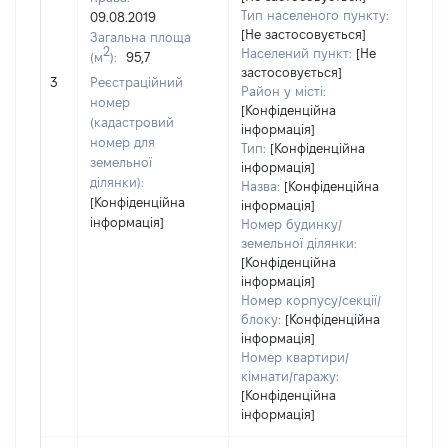
2419
Тип населеного пункту:
09.08.2019
Тип
[Не застосовується]
Загальна площа
варт
2
Населений пункт:
[Не
(м
):
95,7
обʼє
застосовується]
3
Реєстраційний
варт
Район у місті:
номер
дату
[Конфіденційна
(кадастровий
інформація]
набу
номер для
Тип:
[Конфіденційна
пра
земельної
інформація]
ділянки):
Назва:
[Конфіденційна
[Конфіденційна
інформація]
інформація]
Номер будинку/
земельної ділянки:
[Конфіденційна
інформація]
Номер корпусу/секції/
блоку:
[Конфіденційна
інформація]
Номер квартири/
кімнати/гаражу:
[Конфіденційна
інформація]