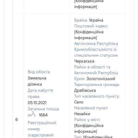
[Конфіденційна
інформація]
Країна:
Україна
Поштовий індекс:
[Конфіденційна
інформація]
Автономна Республіка
Крим/область/місто зі
спеціальним статусом:
Черкаська
Район в області та
Вид об'єкта:
Автономній Республіці
Земельна
Крим:
Золотоніський
ділянка
Територіальна громада:
Дата набуття
Драбівська
Тип населеного пункту:
права:
200
Село
05.10.2021
Тип
Населений пункт:
Загальна площа
варт
2
Нехайки
(м
):
1664
обʼє
6
Район у місті:
варт
Реєстраційний
[Конфіденційна
дату
номер
інформація]
набу
(кадастровий
Тип:
[Конфіденційна