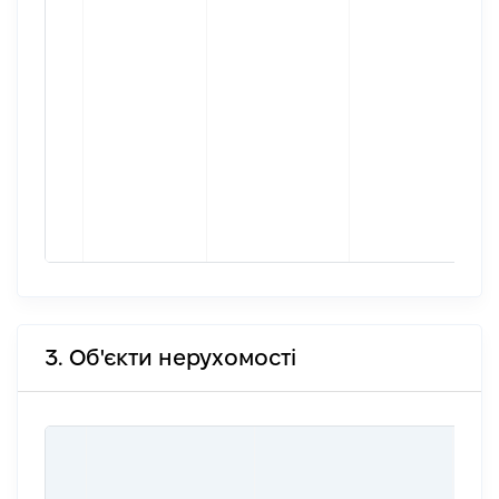
3. Об'єкти нерухомості
ВАР
ДАТ
НАБ