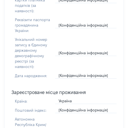
картки платника
податків (за
наявності):
Реквізити паспорта
[Конфіденційна інформація]
громадянина
України:
Унікальний номер
запису в Єдиному
державному
[Конфіденційна інформація]
демографічному
реєстрі (за
наявності):
[Конфіденційна інформація]
Дата народження:
Зареєстроване місце проживання
Україна
Країна:
[Конфіденційна інформація]
Поштовий індекс:
Автономна
Республіка Крим/