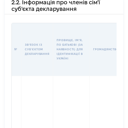
2.2. Інформація про членів сім'ї
суб'єкта декларування
П
І
Б
ПРІЗВИЩЕ, ІМʼЯ,
І
ЗВʼЯЗОК ІЗ
ПО БАТЬКОВІ (ЗА
№
СУБʼЄКТОМ
НАЯВНОСТІ) ДЛЯ
ГРОМАДЯНСТВО
У
ДЕКЛАРУВАННЯ
ІДЕНТИФІКАЦІЇ В
Д
УКРАЇНІ