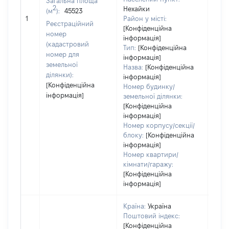
Загальна площа
варт
2
Нехайки
(м
):
45523
обʼє
1
Район у місті:
варт
Реєстраційний
[Конфіденційна
дату
номер
інформація]
набу
(кадастровий
Тип:
[Конфіденційна
пра
номер для
інформація]
земельної
Назва:
[Конфіденційна
ділянки):
інформація]
[Конфіденційна
Номер будинку/
інформація]
земельної ділянки:
[Конфіденційна
інформація]
Номер корпусу/секції/
блоку:
[Конфіденційна
інформація]
Номер квартири/
кімнати/гаражу:
[Конфіденційна
інформація]
Країна:
Україна
Поштовий індекс:
[Конфіденційна