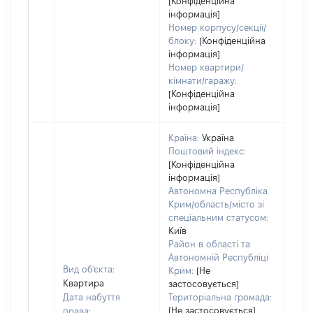
[Конфіденційна
інформація]
Номер корпусу/секції/
блоку:
[Конфіденційна
інформація]
Номер квартири/
кімнати/гаражу:
[Конфіденційна
інформація]
Країна:
Україна
Поштовий індекс:
[Конфіденційна
інформація]
Автономна Республіка
Крим/область/місто зі
спеціальним статусом:
Київ
Район в області та
Автономній Республіці
Вид об'єкта:
Крим:
[Не
Квартира
застосовується]
Дата набуття
Територіальна громада:
[Не застосовується]
права: