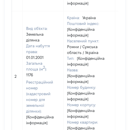
інформація]
Країна:
Україна
Поштовий індекс:
Вид об'єкта:
[Конфіденційна
Земельна
інформація]
ділянка
Населений пункт:
Дата набуття
Ромни / Сумська
права:
область / Україна
01.01.2001
Тип:
[Конфіденційна
Загальна
інформація]
2
площа (м
):
Назва:
1176
[Конфіденційна
[Не ві
2
інформація]
Реєстраційний
Номер будинку:
номер
[Конфіденційна
(кадастровий
інформація]
номер для
Номер корпусу:
земельної
[Конфіденційна
ділянки):
інформація]
[Конфіденційна
Номер квартири:
інформація]
[Конфіденційна