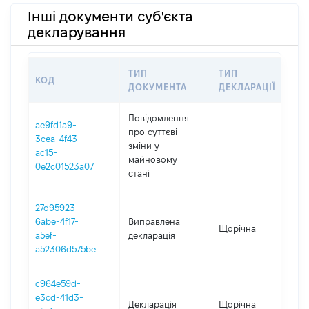
Інші документи суб'єкта
декларування
ТИП
ТИП
КОД
П
ДОКУМЕНТА
ДЕКЛАРАЦІЇ
Повідомлення
ae9fd1a9-
про суттєві
3cea-4f43-
зміни y
-
2
ac15-
майновому
0e2c01523a07
стані
27d95923-
6abe-4f17-
Виправлена
Щорічна
2
a5ef-
декларація
a52306d575be
c964e59d-
e3cd-41d3-
Декларація
Щорічна
2