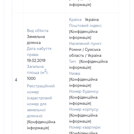
інформація]
Країна:
Україна
Поштовий індекс:
Вид об'єкта:
[Конфіденційна
Земельна
інформація]
ділянка
Населений пункт:
Дата набуття
Ромни / Сумська
права:
область / Україна
19.02.2019
Тип:
[Конфіденційна
Загальна
інформація]
2
площа (м
):
Назва:
1000
[Конфіденційна
[Не ві
4
інформація]
Реєстраційний
Номер будинку:
номер
[Конфіденційна
(кадастровий
інформація]
номер для
Номер корпусу:
земельної
[Конфіденційна
ділянки):
інформація]
[Конфіденційна
Номер квартири:
інформація]
[Конфіденційна