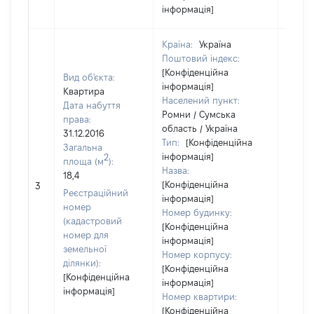
інформація]
Країна:
Україна
Поштовий індекс:
[Конфіденційна
Вид об'єкта:
інформація]
Квартира
Населений пункт:
Дата набуття
Ромни / Сумська
права:
область / Україна
31.12.2016
Тип:
[Конфіденційна
Загальна
інформація]
2
площа (м
):
Назва:
18,4
[Конфіденційна
[Не ві
3
Реєстраційний
інформація]
номер
Номер будинку:
(кадастровий
[Конфіденційна
номер для
інформація]
земельної
Номер корпусу:
ділянки):
[Конфіденційна
[Конфіденційна
інформація]
інформація]
Номер квартири:
[Конфіденційна