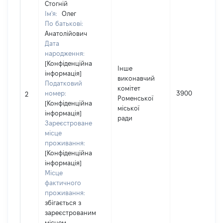
Стогній
Ім'я:
Олег
По батькові:
Анатолійович
Дата
народження:
[Конфіденційна
Інше
інформація]
виконавчий
Податковий
комітет
номер:
3900
2
Роменської
[Конфіденційна
міської
інформація]
ради
Зареєстроване
місце
проживання:
[Конфіденційна
інформація]
Місце
фактичного
проживання:
збігається з
зареєстрованим
місцем