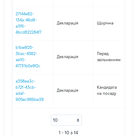
27144e82-
134a-46d8-
Декларація
Щорічна
2
a3f6-
4bcd822284f7
b1be4f25-
0
3bac-4582-
Перед
Декларація
-
ae10-
звільненням
0
47731b0e9f2c
a358ea3c-
b72f-43cb-
Кандидата
Декларація
2
adaf-
на посаду
905ec986be38
1 - 10 з 14