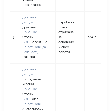
проживання
Джерело
доходу:
Заробітна
дружина
плата
Прізвище:
отримана
Стогній
за
53475
3
Ім'я:
Валентина
основним
По батькові (за
місцем
наявності):
роботи
Іванівна
Джерело
доходу:
Громадянин
України
Прізвище:
Стогній
Ім'я:
Олег
По батькові:
Анатолійович