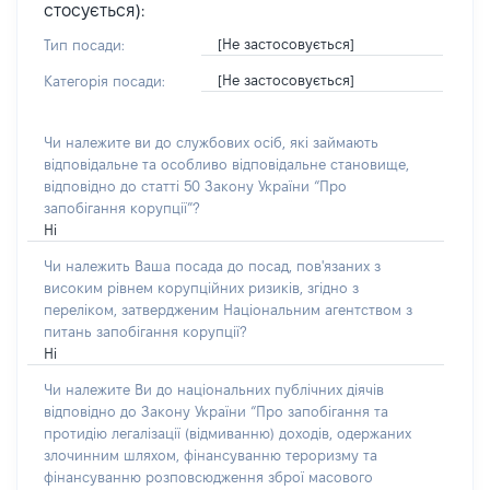
стосується):
[Не застосовується]
Тип посади:
[Не застосовується]
Категорія посади:
Чи належите ви до службових осіб, які займають
відповідальне та особливо відповідальне становище,
відповідно до статті 50 Закону України “Про
запобігання корупції”?
Ні
Чи належить Ваша посада до посад, пов'язаних з
високим рівнем корупційних ризиків, згідно з
переліком, затвердженим Національним агентством з
питань запобігання корупції?
Ні
Чи належите Ви до національних публічних діячів
відповідно до Закону України “Про запобігання та
протидію легалізації (відмиванню) доходів, одержаних
злочинним шляхом, фінансуванню тероризму та
фінансуванню розповсюдження зброї масового