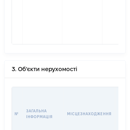
3. Об'єкти нерухомості
ВАРТ
ДАТУ
НАБУ
ЗАГАЛЬНА
ПРАВ
№
МІСЦЕЗНАХОДЖЕННЯ
ІНФОРМАЦІЯ
ЗА
ОСТ
ГРО