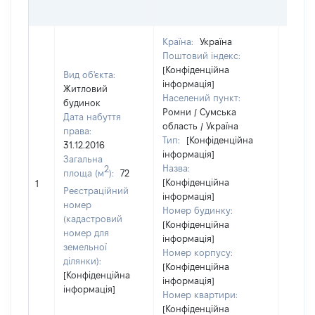
ОЦІ
Країна:
Україна
Поштовий індекс:
[Конфіденційна
Вид об'єкта:
інформація]
Житловий
Населений пункт:
будинок
Ромни / Сумська
Дата набуття
область / Україна
права:
Тип:
[Конфіденційна
31.12.2016
інформація]
Загальна
Назва:
2
площа (м
):
72
[Конфіденційна
[Не ві
1
Реєстраційний
інформація]
номер
Номер будинку:
(кадастровий
[Конфіденційна
номер для
інформація]
земельної
Номер корпусу:
ділянки):
[Конфіденційна
[Конфіденційна
інформація]
інформація]
Номер квартири:
[Конфіденційна