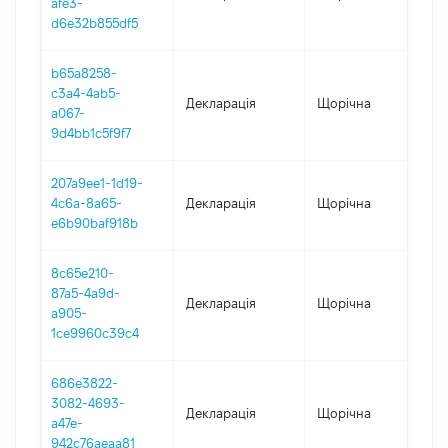
afe3-
d6e32b855df5
b65a8258-
c3a4-4ab5-
Декларація
Щорічна
2
a067-
9d4bb1c5f9f7
207a9ee1-1d19-
4c6a-8a65-
Декларація
Щорічна
2
e6b90baf918b
8c65e210-
87a5-4a9d-
Декларація
Щорічна
2
a905-
1ce9960c39c4
686e3822-
3082-4693-
Декларація
Щорічна
2
a47e-
942c76aeaa81