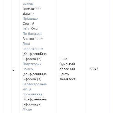
доходу:
Громадянин
України
Прізвище:
Стогній
Ім'я:
Олег
По батькові:
Анатолійович
Дата
народження:
[Конфіденційна
інформація]
Інше
Податковий
Сумський
номер:
обласний
27943
5
[Конфіденційна
центр
інформація]
зайнятості
Зареєстроване
місце
проживання:
[Конфіденційна
інформація]
Місце