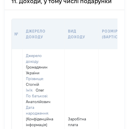
11. Доходи, у тому числі подарунки
ДЖЕРЕЛО
ВИД
РОЗМІР
№
ДОХОДУ
ДОХОДУ
(ВАРТІСТЬ)
Джерело
доходу:
Громадянин
України
Прізвище:
Стогній
Ім'я:
Олег
По батькові:
Анатолійович
Дата
народження:
[Конфіденційна
Заробітна
інформація]
плата