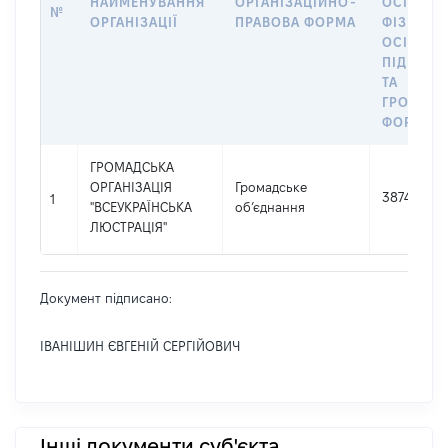
НАЙМЕНУВАННЯ
ОРГАНІЗАЦІЙНО-
ОСІБ,
№
ОРГАНІЗАЦІЇ
ПРАВОВА ФОРМА
ФІЗИЧНИ
ОСІБ –
ПІДПРИЄ
ТА
ГРОМАД
ФОРМУВ
ГРОМАДСЬКА
ОРГАНІЗАЦІЯ
Громадське
38746023
1
"ВСЕУКРАЇНСЬКА
об’єднання
ЛЮСТРАЦІЯ"
Документ підписано:
ІВАНІШИН ЄВГЕНІЙ СЕРГІЙОВИЧ
Інші документи суб'єкта