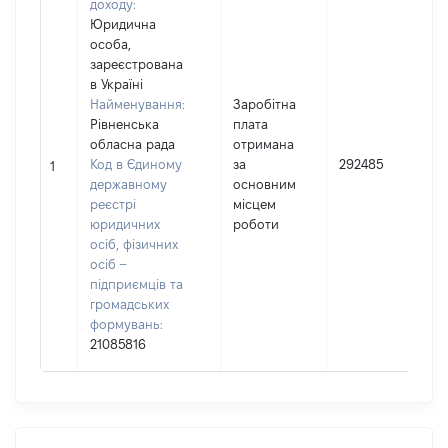
доходу:
Юридична
особа,
зареєстрована
в Україні
Найменування:
Заробітна
Рівненська
плата
І
обласна рада
отримана
Код в Єдиному
за
292485
1
державному
основним
(
реєстрі
місцем
юридичних
роботи
осіб, фізичних
осіб –
підприємців та
громадських
формувань:
21085816