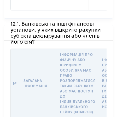
12.1. Банківські та інші фінансові
установи, у яких відкрито рахунки
суб'єкта декларування або членів
його сім'ї
ІНФОРМАЦІЯ ПРО
ФІЗИЧНУ АБО
ІНФОРМ
ЮРИДИЧНУ
ПРО ФІ
ОСОБУ, ЯКА МАЄ
АБО Ю
ПРАВО
ОСОБУ,
ЗАГАЛЬНА
РОЗПОРЯДЖАТИСЯ
ВІДКРИ
№
ІНФОРМАЦІЯ
ТАКИМ РАХУНКОМ
РАХУНО
АБО МАЄ ДОСТУП
ІМ’Я СУ
ДО
ДЕКЛАР
ІНДИВІДУАЛЬНОГО
АБО ЧЛ
БАНКІВСЬКОГО
ЙОГО СІ
СЕЙФУ (КОМІРКИ)