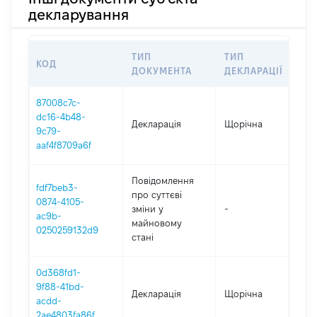
декларування
ТИП
ТИП
КОД
ПЕ
ДОКУМЕНТА
ДЕКЛАРАЦІЇ
87008c7c-
dc16-4b48-
Декларація
Щорічна
202
9c79-
aaf4f8709a6f
Повідомлення
fdf7beb3-
про суттєві
0874-4105-
зміни y
-
20
ac9b-
майновому
0250259132d9
стані
0d368fd1-
9f88-41bd-
Декларація
Щорічна
202
acdd-
2ae4803fa86f