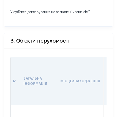
У суб'єкта декларування не зазначені члени сім'ї
3. Об'єкти нерухомості
ВАРТ
ДАТУ
НАБУ
ЗАГАЛЬНА
ПРАВ
№
МІСЦЕЗНАХОДЖЕННЯ
ІНФОРМАЦІЯ
ЗА
ОСТ
ГРО
ОЦІ