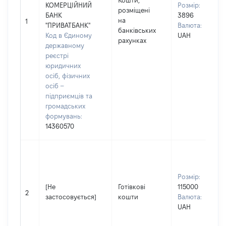
Кошти,
КОМЕРЦІЙНИЙ
Розмір:
розміщені
БАНК
3896
на
1
"ПРИВАТБАНК"
Валюта:
банківських
Код в Єдиному
UAH
рахунках
державному
реєстрі
юридичних
осіб, фізичних
осіб –
підприємців та
громадських
формувань:
14360570
Розмір:
[Не
Готівкові
115000
2
застосовується]
кошти
Валюта:
UAH