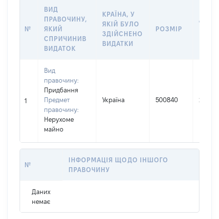
ВИД
КРАЇНА, У
ПРАВОЧИНУ,
ДАТА
ЯКІЙ БУЛО
№
ЯКИЙ
РОЗМІР
ВЧИН
ЗДІЙСНЕНО
СПРИЧИНИВ
ВИДА
ВИДАТКИ
ВИДАТОК
Вид
правочину:
Придбання
Предмет
Україна
500840
27.05.
1
правочину:
Нерухоме
майно
ІНФОРМАЦІЯ ЩОДО ІНШОГО
№
ПРАВОЧИНУ
Даних
немає