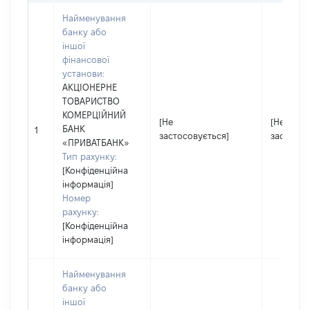
Найменування
банку або
іншої
фінансової
установи:
АКЦІОНЕРНЕ
ТОВАРИСТВО
КОМЕРЦІЙНИЙ
[Не
[Не
БАНК
1
застосовується]
застосов
«ПРИВАТБАНК»
Тип рахунку:
[Конфіденційна
інформація]
Номер
рахунку:
[Конфіденційна
інформація]
Найменування
банку або
іншої