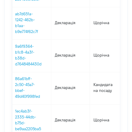
ab7d651a-
1242-462b-
Декларація
Щорічна
20
b1aa-
b9e774f62c7f
9a6f9364-
b1c8-4a3f-
Декларація
Щорічна
202
b38d-
d7648484430d
86a61bff-
2c50-45a7-
Кандидата
Декларація
202
bbef-
на посаду
49d40f998fed
1ec4ab3f-
2335-44db-
Декларація
Щорічна
202
b75d-
be9aa2205ba5