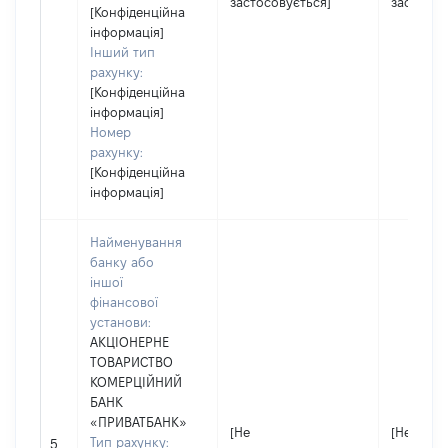
застосовується]
застосов
[Конфіденційна
інформація]
Інший тип
рахунку:
[Конфіденційна
інформація]
Номер
рахунку:
[Конфіденційна
інформація]
Найменування
банку або
іншої
фінансової
установи:
АКЦІОНЕРНЕ
ТОВАРИСТВО
КОМЕРЦІЙНИЙ
БАНК
«ПРИВАТБАНК»
[Не
[Не
Тип рахунку:
5