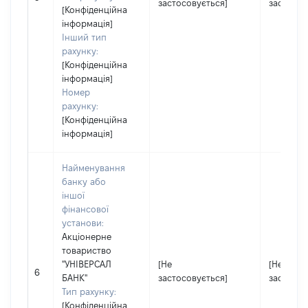
застосовується]
застосов
[Конфіденційна
інформація]
Інший тип
рахунку:
[Конфіденційна
інформація]
Номер
рахунку:
[Конфіденційна
інформація]
Найменування
банку або
іншої
фінансової
установи:
Акціонерне
товариство
"УНІВЕРСАЛ
[Не
[Не
6
БАНК"
застосовується]
застосов
Тип рахунку:
[Конфіденційна