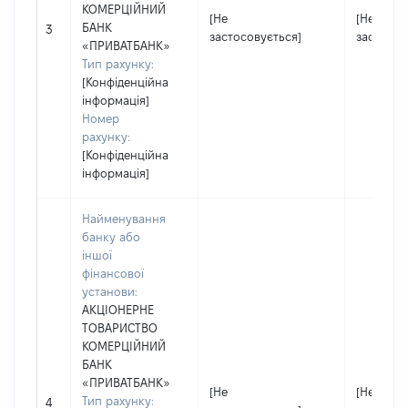
КОМЕРЦІЙНИЙ
[Не
[Не
БАНК
3
застосовується]
застосов
«ПРИВАТБАНК»
Тип рахунку:
[Конфіденційна
інформація]
Номер
рахунку:
[Конфіденційна
інформація]
Найменування
банку або
іншої
фінансової
установи:
АКЦІОНЕРНЕ
ТОВАРИСТВО
КОМЕРЦІЙНИЙ
БАНК
«ПРИВАТБАНК»
[Не
[Не
Тип рахунку:
4