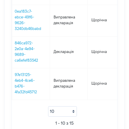
0ea183c7-
ebce-49f6-
Виправлена
Щорічна
201
9626-
декларація
3240db46babd
846ca972-
2e0a-4e94-
Декларація
Щорічна
201
9689-
ca6efef83542
97e13125-
4eb4-4ce6-
Виправлена
Щорічна
201
b476-
декларація
4fa32fd45712
1 - 10 з 15