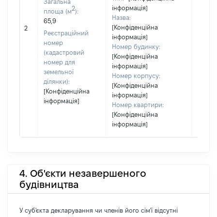
Загальна
інформація]
2
площа (м
):
Назва:
65,9
[Конфіденційна
50084
2
Реєстраційний
інформація]
номер
Номер будинку:
(кадастровий
[Конфіденційна
номер для
інформація]
земельної
Номер корпусу:
ділянки):
[Конфіденційна
[Конфіденційна
інформація]
інформація]
Номер квартири:
[Конфіденційна
інформація]
4. Об'єкти незавершеного
будівництва
У суб'єкта декларування чи членів його сім'ї відсутні