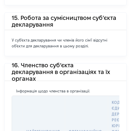
15. Робота за сумісництвом суб’єкта
декларування
У суб'єкта декларування чи членів його сім'ї відсутні
об'єкти для декларування в цьому розділі.
16. Членство суб’єкта
декларування в організаціях та їх
органах
Інформація щодо членства в організації:
КОД В
ЄДИНОМ
ДЕРЖАВ
РЕЄСТРІ
ЮРИДИЧ