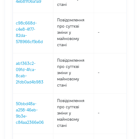
4eb81f06a1a9
стані
Повідомлення
c98c668d-
про суттєві
c4e8-4f77-
зміни y
-
202
82da-
майновому
578966cf5b6d
стані
Повідомлення
ab1363c2-
про суттєві
09fd-4fca-
зміни y
-
202
8cab-
майновому
2fdb0ad4b983
стані
Повідомлення
50bbd48a-
про суттєві
a258-46eb-
зміни y
-
202
9b3e-
майновому
c84aa2366e06
стані