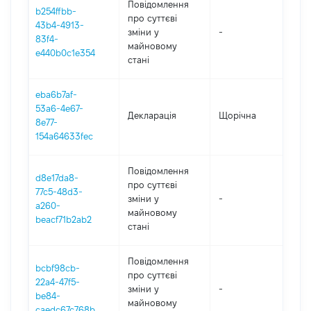
Повідомлення
b254ffbb-
про суттєві
43b4-4913-
зміни y
-
202
83f4-
майновому
e440b0c1e354
стані
eba6b7af-
53a6-4e67-
Декларація
Щорічна
202
8e77-
154a64633fec
Повідомлення
d8e17da8-
про суттєві
77c5-48d3-
зміни y
-
202
a260-
майновому
beacf71b2ab2
стані
Повідомлення
bcbf98cb-
про суттєві
22a4-47f5-
зміни y
-
202
be84-
майновому
caedc67c768b