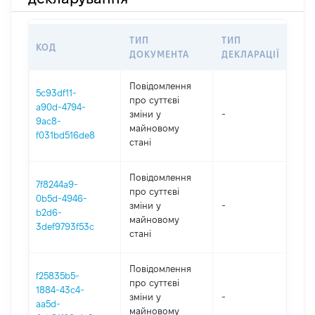
ТИП
ТИП
КОД
ПЕ
ДОКУМЕНТА
ДЕКЛАРАЦІЇ
Повідомлення
5c93df11-
про суттєві
a90d-4794-
зміни y
-
202
9ac8-
майновому
f031bd516de8
стані
Повідомлення
7f8244a9-
про суттєві
0b5d-4946-
зміни y
-
202
b2d6-
майновому
3def9793f53c
стані
Повідомлення
f25835b5-
про суттєві
1884-43c4-
зміни y
-
202
aa5d-
майновому