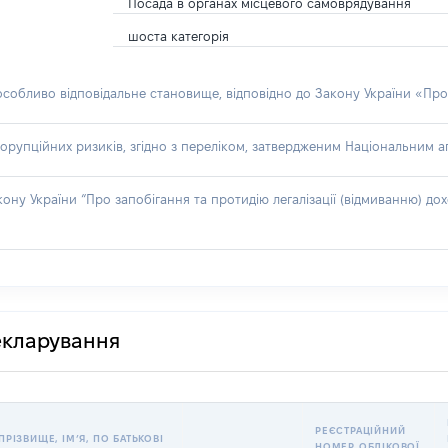
Посада в органах місцевого самоврядування
шоста категорія
 особливо відповідальне становище, відповідно до Закону України «Про
орупційних ризиків, згідно з переліком, затвердженим Національним аг
акону України “Про запобігання та протидію легалізації (відмиванню) 
декларування
РЕЄСТРАЦІЙНИЙ
ПРІЗВИЩЕ, ІМʼЯ, ПО БАТЬКОВІ
НОМЕР ОБЛІКОВОЇ