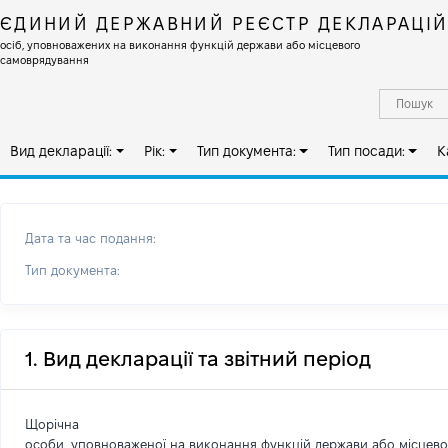
ЄДИНИЙ ДЕРЖАВНИЙ РЕЄСТР ДЕКЛАРАЦІ
осіб, уповноважених на виконання функцій держави або місцевого
самоврядування
Вид декларації:
Рік:
Тип документа:
Тип посади:
К
Дата та час подання:
Тип документа:
1. Вид декларації та звітний період
Щорічна
особи, уповноваженої на виконання функцій держави або місцев