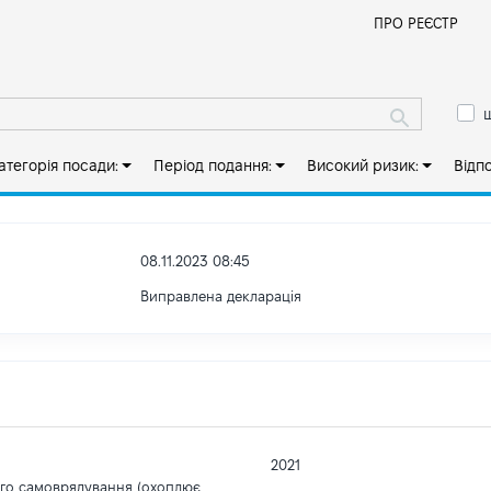
Й
ПРО РЕЄСТР
ш
атегорія посади:
Період подання:
Високий ризик:
Відп
08.11.2023 08:45
Виправлена декларація
2021
ого самоврядування (охоплює