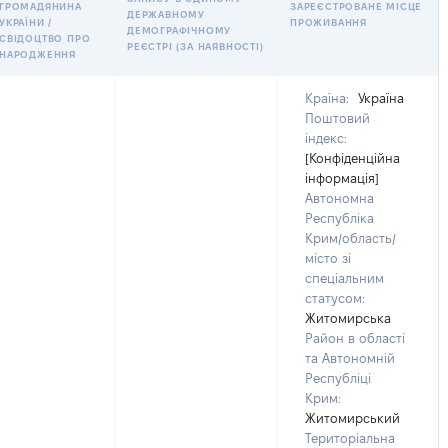
ГРОМАДЯНИНА
ЗАРЕЄСТРОВАНЕ МІСЦЕ
ДЕРЖАВНОМУ
УКРАЇНИ /
ПРОЖИВАННЯ
ДЕМОГРАФІЧНОМУ
СВІДОЦТВО ПРО
РЕЄСТРІ (ЗА НАЯВНОСТІ)
НАРОДЖЕННЯ
Країна:
Україна
Поштовий
індекс:
[Конфіденційна
інформація]
Автономна
Республіка
Крим/область/
місто зі
спеціальним
статусом:
Житомирська
Район в області
та Автономній
Республіці
Крим:
Житомирський
Територіальна