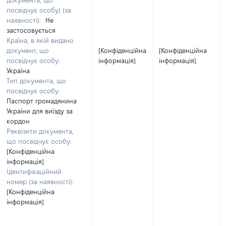
документа, що
посвідчує особу) (за
наявності):
Не
застосовується
Країна, в якій видано
документ, що
[Конфіденційна
[Конфіденційна
посвідчує особу:
інформація]
інформація]
Україна
Тип документа, що
посвідчує особу:
Паспорт громадянина
України для виїзду за
кордон
Реквізити документа,
що посвідчує особу:
[Конфіденційна
інформація]
Ідентифікаційний
номер (за наявності):
[Конфіденційна
інформація]