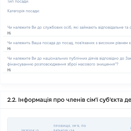
Тип посади:
Категорія посади:
Чи належите Ви до службових осіб, які займають відповідальне та
Ні
Чи належить Ваша посада до посад, пов'язаних з високим рівнем к
Ні
Чи належите Ви до національних публічних діячів відповідно до З
фінансуванню розповсюдження зброї масового знищення”?
Ні
2.2. Інформація про членів сім'ї суб'єкта 
ПРІЗВИЩЕ, ІМʼЯ, ПО
ЗВʼЯЗОК ІЗ
БАТЬКОВІ (ЗА