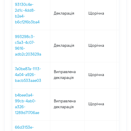
93130c4e-
2d1c-4dd8-
Декларація
Щорічна
2024
b2e4-
b6cf2f6b3ba4
993298c3-
c5a3-4c07-
Декларація
Щорічна
2023
9616-
adb2c203629a
7a0be87a-1113-
Виправлена
4a04-a926-
Щорічна
2022
декларація
bacb533aae03
b4bee0a4-
99cb-4ab0-
Виправлена
Щорічна
2021
a326-
декларація
1289d71706ae
66d3153e-