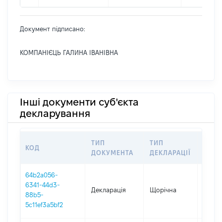
Документ підписано:
КОМПАНІЄЦЬ ГАЛИНА ІВАНІВНА
Інші документи суб'єкта
декларування
ТИП
ТИП
КОД
ПЕРІ
ДОКУМЕНТА
ДЕКЛАРАЦІЇ
64b2a056-
6341-44d3-
Декларація
Щорічна
2025
88b5-
5c11ef3a5bf2