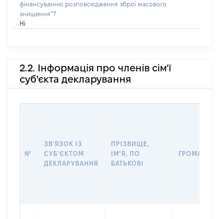
фінансуванню розповсюдження зброї масового
знищення”?
Ні
2.2. Інформація про членів сім'ї
суб'єкта декларування
ЗВ'ЯЗОК ІЗ
ПРІЗВИЩЕ,
№
СУБ'ЄКТОМ
ІМ'Я, ПО
ГРОМАДЯН
ДЕКЛАРУВАННЯ
БАТЬКОВІ