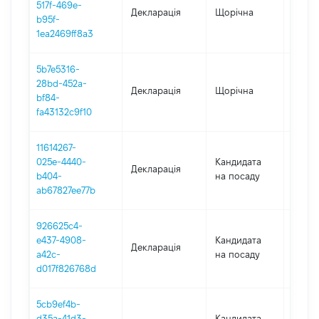
517f-469e-
Декларація
Щорічна
2022
b95f-
1ea2469ff8a3
5b7e5316-
28bd-452a-
Декларація
Щорічна
2021
bf84-
fa43132c9f10
11614267-
025e-4440-
Кандидата
Декларація
2020
b404-
на посаду
ab67827ee77b
926625c4-
e437-4908-
Кандидата
Декларація
2020
a42c-
на посаду
d017f826768d
5cb9ef4b-
d35a-41d3-
Кандидата