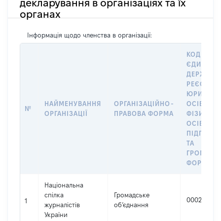
декларування в організаціях та їх
органах
Інформація щодо членства в організації:
КОД В
ЄДИНОМ
ДЕРЖАВН
РЕЄСТРІ
ЮРИДИЧ
НАЙМЕНУВАННЯ
ОРГАНІЗАЦІЙНО-
ОСІБ,
№
ОРГАНІЗАЦІЇ
ПРАВОВА ФОРМА
ФІЗИЧНИ
ОСІБ –
ПІДПРИЄ
ТА
ГРОМАДС
ФОРМУВА
Національна
спілка
Громадське
00027140
1
журналістів
об’єднання
України