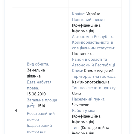
Країна:
Україна
Поштовий індекс:
[Конфіденційна
інформація]
Автономна Республіка
Крим/область/місто зі
спеціальним статусом:
Полтавська
Район в області та
Вид об'єкта:
Автономній Республіці
Земельна
Крим:
Кременчуцький
ділянка
Територіальна громада:
Дата набуття
Кам’янопотоківська
Тип населеного пункту:
права:
Село
13.08.2010
Населений пункт:
Загальна площа
2
Чечелеве
(м
):
1514
[Не
4
Район у місті:
заст
Реєстраційний
[Конфіденційна
номер
інформація]
(кадастровий
Тип:
[Конфіденційна
номер для
інформація]