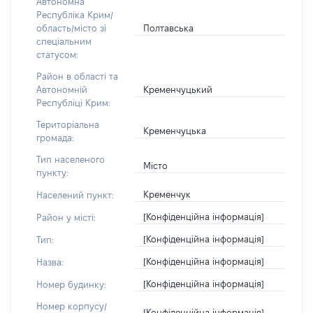
Автономна
Республіка Крим/
Полтавська
область/місто зі
спеціальним
статусом:
Район в області та
Кременчуцький
Автономній
Республіці Крим:
Територіальна
Кременчуцька
громада:
Тип населеного
Місто
пункту:
Кременчук
Населений пункт:
[Конфіденційна інформація]
Район у місті:
[Конфіденційна інформація]
Тип:
[Конфіденційна інформація]
Назва:
[Конфіденційна інформація]
Номер будинку:
Номер корпусу/
[Конфіденційна інформація]