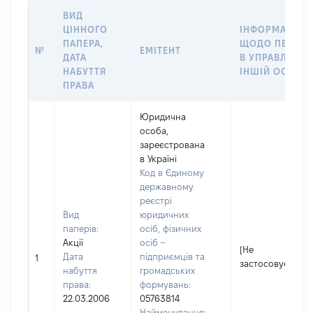
ВИД
ЦІННОГО
ІНФОРМАЦІЯ
ПАПЕРА,
ЩОДО ПЕРЕДА
№
ЕМІТЕНТ
ДАТА
В УПРАВЛІННЯ
НАБУТТЯ
ІНШІЙ ОСОБІ
ПРАВА
Юридична
особа,
зареєстрована
в Україні
Код в Єдиному
державному
реєстрі
Вид
юридичних
паперів:
осіб, фізичних
Акції
осіб –
[Не
Дата
підприємців та
1
застосовується]
набуття
громадських
права:
формувань:
22.03.2006
05763814
Найменування: