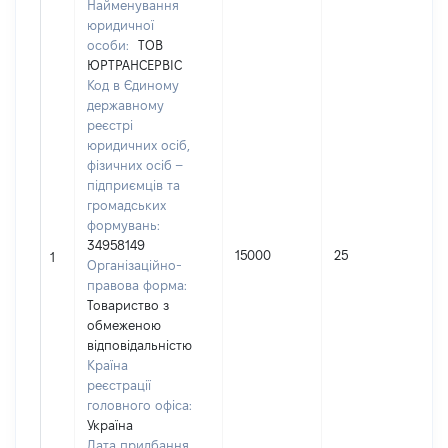
Найменування
юридичної
особи:
ТОВ
ЮРТРАНСЕРВІС
Код в Єдиному
державному
реєстрі
юридичних осіб,
фізичних осіб –
підприємців та
громадських
формувань:
34958149
15000
25
1
Організаційно-
правова форма:
Товариство з
обмеженою
відповідальністю
Країна
реєстрації
головного офіса:
Україна
Дата придбання