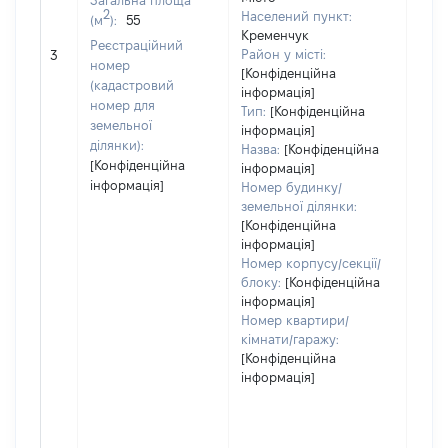
Загальна площа
2
Населений пункт:
(м
):
55
Кременчук
[Не
Реєстраційний
Район у місті:
3
заст
номер
[Конфіденційна
(кадастровий
інформація]
номер для
Тип:
[Конфіденційна
земельної
інформація]
ділянки):
Назва:
[Конфіденційна
[Конфіденційна
інформація]
інформація]
Номер будинку/
земельної ділянки:
[Конфіденційна
інформація]
Номер корпусу/секції/
блоку:
[Конфіденційна
інформація]
Номер квартири/
кімнати/гаражу:
[Конфіденційна
інформація]