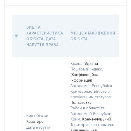
ВАР
ВИД ТА
ДАТ
ХАРАКТЕРИСТИКА
МІСЦЕЗНАХОДЖЕННЯ
ПРА
№
ОБʼЄКТА, ДАТА
ОБʼЄКТА
ОС
НАБУТТЯ ПРАВА
ГР
ОЦІ
Країна:
Україна
Поштовий індекс:
[Конфіденційна
інформація]
Автономна Республіка
Крим/область/місто зі
спеціальним статусом:
Полтавська
Район в області та
Автономній Республіці
Вид об'єкта:
Крим:
Кременчуцький
Квартира
Територіальна громада:
Дата набуття
Кременчуцька