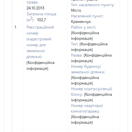
права:
Тип населеного пункту:
24.10.2013
Місто
Загальна площа
532
Населений пункт:
2
(м
):
102,7
Тип 
Кременчук
обʼє
1
Реєстраційний
Район у місті:
варт
[Конфіденційна
номер
інформація]
набу
(кадастровий
Тип:
[Конфіденційна
номер для
інформація]
земельної
Назва:
[Конфіденційна
ділянки):
інформація]
[Конфіденційна
Номер будинку/
інформація]
земельної ділянки:
[Конфіденційна
інформація]
Номер корпусу/секції/
блоку:
[Конфіденційна
інформація]
Номер квартири/
кімнати/гаражу:
[Конфіденційна
інформація]