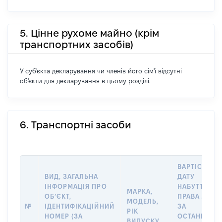
5. Цінне рухоме майно (крім
транспортних засобів)
У суб'єкта декларування чи членів його сім'ї відсутні
об'єкти для декларування в цьому розділі.
6. Транспортні засоби
ВАРТІСТЬ Н
ВИД, ЗАГАЛЬНА
ДАТУ
ІНФОРМАЦІЯ ПРО
НАБУТТЯ
МАРКА,
ОБʼЄКТ,
ПРАВА АБО
МОДЕЛЬ,
№
ІДЕНТИФІКАЦІЙНИЙ
ЗА
РІК
НОМЕР (ЗА
ОСТАННЬО
ВИПУСКУ