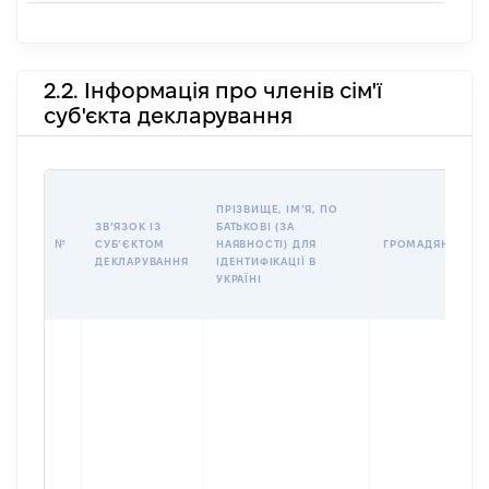
2.2. Інформація про членів сім'ї
суб'єкта декларування
ПРІЗВИЩЕ, ІМʼЯ, ПО
ЗВʼЯЗОК ІЗ
БАТЬКОВІ (ЗА
№
СУБʼЄКТОМ
НАЯВНОСТІ) ДЛЯ
ГРОМАДЯНСТВО
ДЕКЛАРУВАННЯ
ІДЕНТИФІКАЦІЇ В
УКРАЇНІ