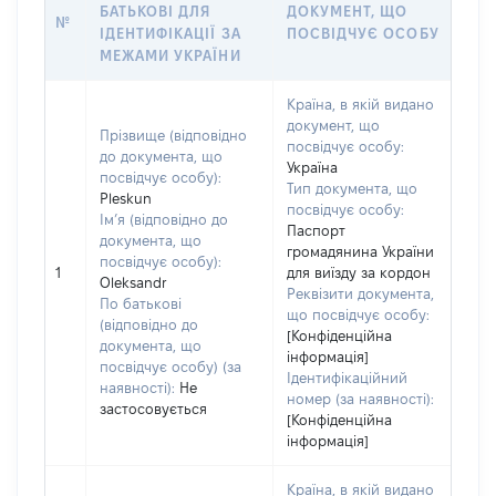
БАТЬКОВІ ДЛЯ
ДОКУМЕНТ, ЩО
№
ІДЕНТИФІКАЦІЇ ЗА
ПОСВІДЧУЄ ОСОБУ
МЕЖАМИ УКРАЇНИ
Країна, в якій видано
документ, що
Прізвище (відповідно
посвідчує особу:
до документа, що
Україна
посвідчує особу):
Тип документа, що
Pleskun
посвідчує особу:
Ім’я (відповідно до
Паспорт
документа, що
громадянина України
посвідчує особу):
1
для виїзду за кордон
Oleksandr
Реквізити документа,
По батькові
що посвідчує особу:
(відповідно до
[Конфіденційна
документа, що
інформація]
посвідчує особу) (за
Ідентифікаційний
наявності):
Не
номер (за наявності):
застосовується
[Конфіденційна
інформація]
Країна, в якій видано