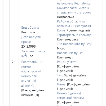
Автономна Республіка
Крим/область/місто зі
спеціальним статусом:
Полтавська
Район в області та
Автономній Республіці
Вид об'єкта:
Крим:
Кременчуцький
Квартира
Територіальна громада:
Дата набуття
Кременчуцька
права:
Тип населеного пункту:
25.12.1998
Місто
Загальна площа
Населений пункт:
2
(м
):
55
Кременчук
[Не
2
Реєстраційний
Район у місті:
заст
[Конфіденційна
номер
інформація]
(кадастровий
Тип:
[Конфіденційна
номер для
інформація]
земельної
Назва:
[Конфіденційна
ділянки):
інформація]
[Конфіденційна
Номер будинку/
інформація]
земельної ділянки:
[Конфіденційна