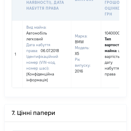
НАЯВНОСТІ), ДАТА
ГРОШОВОЮ
НАБУТТЯ ПРАВА
ОЦІНКОЮ,
ГРН
Вид майна:
Автомобіль
1040000
Марка:
легковий
Тип
BMW
Дата набуття
вартості
Модель:
права:
06.07.2018
майна:
це
X5
1
Ідентифікаційний
вартість на
Рік
номер (VIN-код,
дату
випуску:
номер шасі):
набуття
2016
[Конфіденційна
права
інформація]
7. Цінні папери