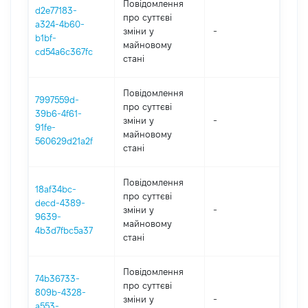
Повідомлення
d2e77183-
про суттєві
a324-4b60-
зміни y
-
202
b1bf-
майновому
cd54a6c367fc
стані
Повідомлення
7997559d-
про суттєві
39b6-4f61-
зміни y
-
202
91fe-
майновому
560629d21a2f
стані
Повідомлення
18af34bc-
про суттєві
decd-4389-
зміни y
-
202
9639-
майновому
4b3d7fbc5a37
стані
Повідомлення
74b36733-
про суттєві
809b-4328-
зміни y
-
202
a553-