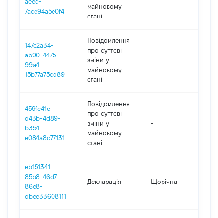
aeec-
майновому
7ace94a5e0f4
стані
Повідомлення
147c2a34-
про суттєві
ab90-4475-
зміни y
-
202
99a4-
майновому
15b77a75cd89
стані
Повідомлення
459fc41e-
про суттєві
d43b-4d89-
зміни y
-
202
b354-
майновому
e084a8c77131
стані
eb151341-
85b8-46d7-
Декларація
Щорічна
2025
86e8-
dbee33608111