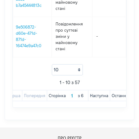
майновому
b7a45444813c
стані
Повідомлення
9e506872-
про суттєві
d60e-471d-
зміни y
-
202
871d-
майновому
16474e9a47c0
стані
1 - 10 з 57
Перша
Попередня
Сторінка
з
6
Наступна
Остання
ПРО РЕЄСТР