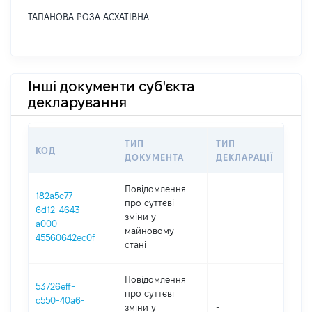
ТАПАНОВА РОЗА АСХАТІВНА
Інші документи суб'єкта
декларування
ТИП
ТИП
КОД
ПЕР
ДОКУМЕНТА
ДЕКЛАРАЦІЇ
Повідомлення
182a5c77-
про суттєві
6d12-4643-
зміни y
-
202
a000-
майновому
45560642ec0f
стані
Повідомлення
53726eff-
про суттєві
c550-40a6-
зміни y
-
202