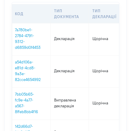
ТИП
ТИП
КОД
ПЕ
ДОКУМЕНТА
ДЕКЛАРАЦІЇ
7a780be1-
2784-4791-
Декларація
Щорічна
202
9312-
d6859d0f4453
a54d106a-
e81d-4cd8-
Декларація
Щорічна
202
9a3e-
82cce4654992
7bb05b65-
fc9e-4a77-
Виправлена
Щорічна
202
a567-
декларація
8ffeb8bb4f16
142d66d7-