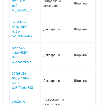
fdc9-417e-
Виправлена
Щорічна
202
bc0f-
декларація
1cc80d303c5f
3ccddebe-
e840-4dc6-
Декларація
Щорічна
202
bc3e-
5a1590a25763
51dde322-
4cbc-47d5-
Декларація
Щорічна
202
95f9-
b6ee4d7f4ecd
295e8a34-
86de-436b-
Декларація
Щорічна
202
b89b-
60327de8e693
Повідомлення
73635227-
про суттєві