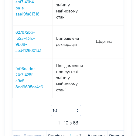
abf7-46b4-
зміни y
-
202
ba1e-
майновому
aae19fa81318
стані
627872bb-
f32a-43fc-
Виправлена
Щорічна
202
9b08-
декларація
a5d4126001d3
Повідомлення
fb06dadd-
про суттєві
27a7-428f-
зміни y
-
202
a9a5-
майновому
8dd9695ca4c6
стані
1 - 10 з 63
Перша
Попередня
Сторінка
з
7
Наступна
Остання