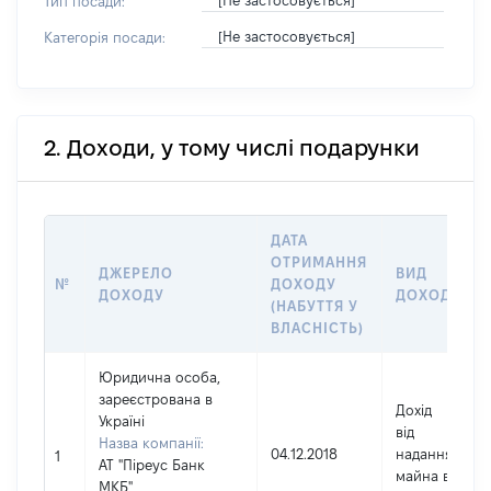
[Не застосовується]
Тип посади:
[Не застосовується]
Категорія посади:
2. Доходи, у тому числі подарунки
ДАТА
ОТРИМАННЯ
ДЖЕРЕЛО
ВИД
№
ДОХОДУ
ДОХОДУ
ДОХОДУ
(НАБУТТЯ У
ВЛАСНІСТЬ)
Юридична особа,
зареєстрована в
Дохід
Україні
від
Назва компанії:
04.12.2018
надання
1
АТ "Піреус Банк
майна в
МКБ"