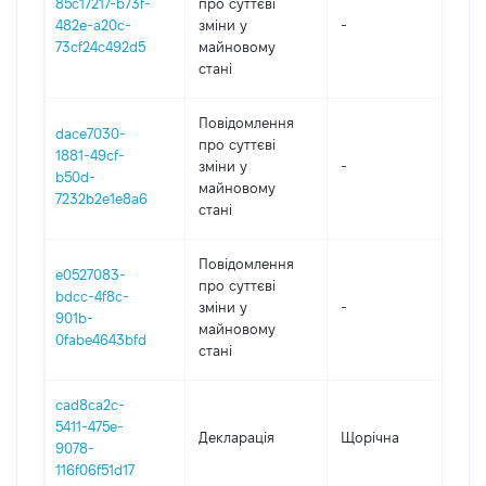
85c17217-b73f-
про суттєві
482e-a20c-
зміни y
-
2
73cf24c492d5
майновому
стані
Повідомлення
dace7030-
про суттєві
1881-49cf-
зміни y
-
2
b50d-
майновому
7232b2e1e8a6
стані
Повідомлення
e0527083-
про суттєві
bdcc-4f8c-
зміни y
-
2
901b-
майновому
0fabe4643bfd
стані
cad8ca2c-
5411-475e-
Декларація
Щорічна
2
9078-
116f06f51d17