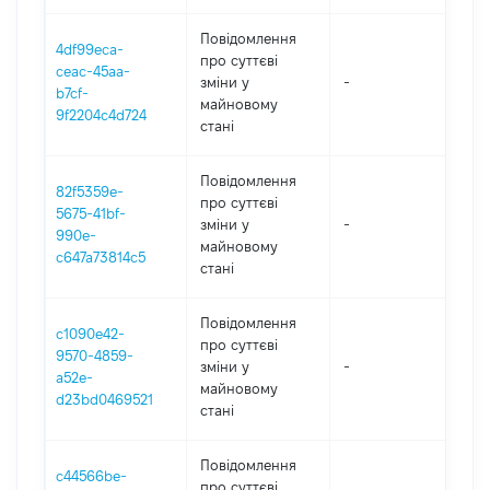
Повідомлення
4df99eca-
про суттєві
ceac-45aa-
зміни y
-
2
b7cf-
майновому
9f2204c4d724
стані
Повідомлення
82f5359e-
про суттєві
5675-41bf-
зміни y
-
2
990e-
майновому
c647a73814c5
стані
Повідомлення
c1090e42-
про суттєві
9570-4859-
зміни y
-
2
a52e-
майновому
d23bd0469521
стані
Повідомлення
c44566be-
про суттєві