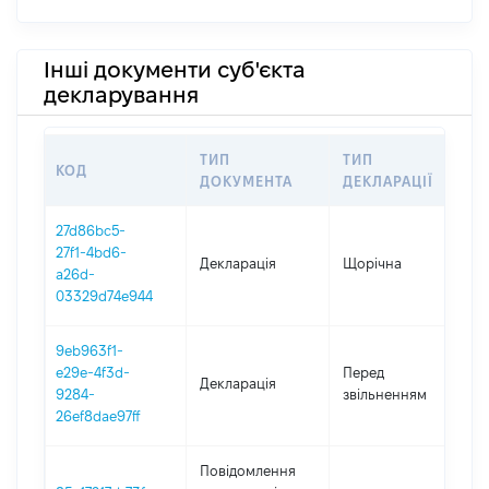
Інші документи суб'єкта
декларування
ТИП
ТИП
КОД
П
ДОКУМЕНТА
ДЕКЛАРАЦІЇ
27d86bc5-
27f1-4bd6-
Декларація
Щорічна
2
a26d-
03329d74e944
9eb963f1-
01
e29e-4f3d-
Перед
Декларація
-
9284-
звільненням
20
26ef8dae97ff
Повідомлення