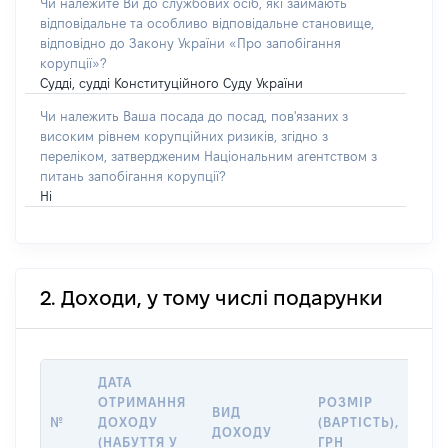
Чи належите Ви до службових осіб, які займають
відповідальне та особливо відповідальне становище,
відповідно до Закону України «Про запобігання
корупції»?
Судді, судді Конституційного Суду України
Чи належить Ваша посада до посад, пов'язаних з
високим рівнем корупційних ризиків, згідно з
переліком, затвердженим Національним агентством з
питань запобігання корупції?
Ні
2. Доходи, у тому числі подарунки
ДАТА
ІН
ОТРИМАННЯ
РОЗМІР
ВИД
ПР
№
ДОХОДУ
(ВАРТІСТЬ),
ДОХОДУ
(Д
(НАБУТТЯ У
ГРН