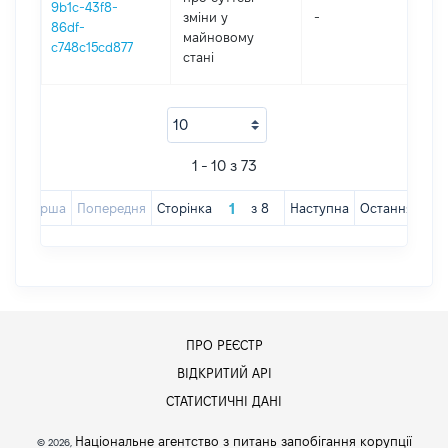
9b1c-43f8-
зміни y
-
2
86df-
майновому
c748c15cd877
стані
1 - 10 з 73
Перша
Попередня
Сторінка
з
8
Наступна
Остання
ПРО РЕЄСТР
ВІДКРИТИЙ АРІ
СТАТИСТИЧНІ ДАНІ
Національне агентство з питань запобігання корупції
© 2026,