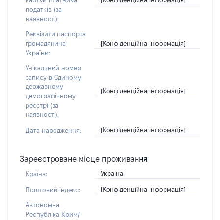
картки платника
податків (за
наявності):
Реквізити паспорта
[Конфіденційна інформація]
громадянина
України:
Унікальний номер
запису в Єдиному
державному
[Конфіденційна інформація]
демографічному
реєстрі (за
наявності):
[Конфіденційна інформація]
Дата народження:
Зареєстроване місце проживання
Україна
Країна:
[Конфіденційна інформація]
Поштовий індекс:
Автономна
Республіка Крим/