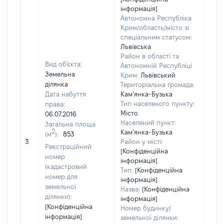
інформація]
Автономна Республіка
Крим/область/місто зі
спеціальним статусом:
Львівська
Район в області та
Вид об'єкта:
Автономній Республіці
Земельна
Крим:
Львівський
ділянка
Територіальна громада:
Дата набуття
Кам’янка-Бузька
Тип населеного пункту:
права:
Місто
06.07.2016
Населений пункт:
Загальна площа
2
Кам’янка-Бузька
(м
):
853
[Не 
3
Район у місті:
Реєстраційний
[Конфіденційна
номер
інформація]
(кадастровий
Тип:
[Конфіденційна
номер для
інформація]
земельної
Назва:
[Конфіденційна
ділянки):
інформація]
[Конфіденційна
Номер будинку/
інформація]
земельної ділянки: