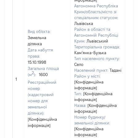
інформація]
Автономна Республіка
Крим/область/місто зі
спеціальним статусом:
Львівська
Район в області та
Вид об'єкта:
Автономній Республіці
Земельна
Крим:
Львівський
ділянка
Територіальна громада:
Дата набуття
Кам’янка-Бузька
права:
Тип населеного пункту:
15.10.1998
Село
Загальна площа
Населений пункт:
Тадані
2
(м
):
1600
Район у місті:
[Не 
1
[Конфіденційна
Реєстраційний
інформація]
номер
Тип:
[Конфіденційна
(кадастровий
інформація]
номер для
Назва:
[Конфіденційна
земельної
інформація]
ділянки):
Номер будинку/
[Конфіденційна
земельної ділянки:
інформація]
[Конфіденційна
інформація]