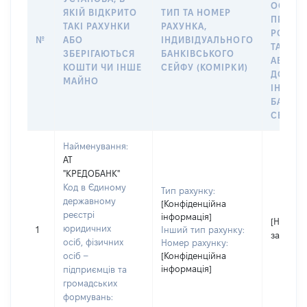
ОСОБУ,
ЯКІЙ ВІДКРИТО
ТИП ТА НОМЕР
ПРАВО
ТАКІ РАХУНКИ
РАХУНКА,
РОЗПО
№
АБО
ІНДИВІДУАЛЬНОГО
ТАКИМ
ЗБЕРІГАЮТЬСЯ
БАНКІВСЬКОГО
АБО М
КОШТИ ЧИ ІНШЕ
СЕЙФУ (КОМІРКИ)
ДО
МАЙНО
ІНДИВ
БАНКІ
СЕЙФУ 
Найменування:
АТ
"КРЕДОБАНК"
Код в Єдиному
Тип рахунку:
державному
[Конфіденційна
реєстрі
інформація]
[Не
юридичних
1
Інший тип рахунку:
застосо
осіб, фізичних
Номер рахунку:
осіб –
[Конфіденційна
інформація]
підприємців та
громадських
формувань: