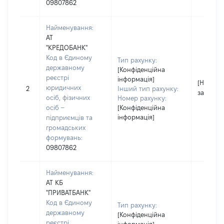
09807862
Найменування:
АТ
"КРЕДОБАНК"
Код в Єдиному
Тип рахунку:
державному
[Конфіденційна
реєстрі
інформація]
[Не
юридичних
2
Інший тип рахунку:
застосо
осіб, фізичних
Номер рахунку:
осіб –
[Конфіденційна
інформація]
підприємців та
громадських
формувань:
09807862
Найменування:
АТ КБ
"ПРИВАТБАНК"
Код в Єдиному
Тип рахунку:
державному
[Конфіденційна
реєстрі