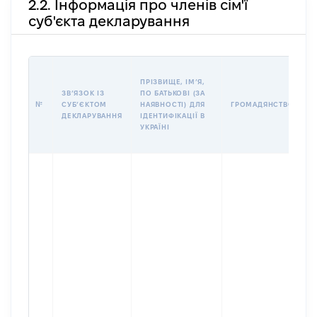
2.2. Інформація про членів сім'ї
суб'єкта декларування
П
ПРІЗВИЩЕ, ІМʼЯ,
Б
ЗВʼЯЗОК ІЗ
ПО БАТЬКОВІ (ЗА
І
№
СУБʼЄКТОМ
НАЯВНОСТІ) ДЛЯ
ГРОМАДЯНСТВО
М
ДЕКЛАРУВАННЯ
ІДЕНТИФІКАЦІЇ В
УКРАЇНІ