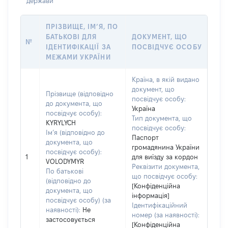
держави
ПРІЗВИЩЕ, ІМ’Я, ПО
БАТЬКОВІ ДЛЯ
ДОКУМЕНТ, ЩО
№
ІДЕНТИФІКАЦІЇ ЗА
ПОСВІДЧУЄ ОСОБУ
МЕЖАМИ УКРАЇНИ
Країна, в якій видано
документ, що
Прізвище (відповідно
посвідчує особу:
до документа, що
Україна
посвідчує особу):
Тип документа, що
KYRYLYCH
посвідчує особу:
Ім’я (відповідно до
Паспорт
документа, що
громадянина України
посвідчує особу):
1
для виїзду за кордон
VOLODYMYR
Реквізити документа,
По батькові
що посвідчує особу:
(відповідно до
[Конфіденційна
документа, що
інформація]
посвідчує особу) (за
Ідентифікаційний
наявності):
Не
номер (за наявності):
застосовується
[Конфіденційна