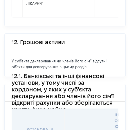
ЛІКАРНЯ"
12. Грошові активи
У суб'єкта декларування чи членів його сім'ї відсутні
об'єкти для декларування в цьому розділі.
12.1. Банківські та інші фінансові
установи, у тому числі за
кордоном, у яких у суб'єкта
декларування або членів його сім'ї
відкриті рахунки або зберігаються
кошти, інше майно
ІНФОР
ФІЗИЧН
ЮРИДИ
УСТАНОВА, В