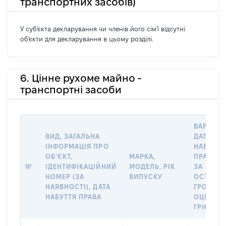
транспортних засобів)
У суб'єкта декларування чи членів його сім'ї відсутні
об'єкти для декларування в цьому розділі.
6. Цінне рухоме майно -
транспортні засоби
ВАРТІСТ
ВИД, ЗАГАЛЬНА
ДАТУ
ІНФОРМАЦІЯ ПРО
НАБУТТЯ
ОБʼЄКТ,
МАРКА,
ПРАВА А
№
ІДЕНТИФІКАЦІЙНИЙ
МОДЕЛЬ, РІК
ЗА
НОМЕР (ЗА
ВИПУСКУ
ОСТАНН
НАЯВНОСТІ), ДАТА
ГРОШО
НАБУТТЯ ПРАВА
ОЦІНКОЮ
ГРН