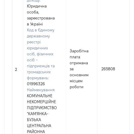
доходу:
Юридична
особа,
зареєстрована
в Україні
Код в Єдиному
державному
реєстрі
юридичних
Заробітна
осіб, фізичних
плата
осіб –
отримана
підприємців та
за
265808
2
громадських
основним
формувань:
місцем
01996326
роботи
Найменування:
КОМУНАЛЬНЕ
НЕКОМЕРЦІЙНЕ
ПІДПРИЄМСТВО
"КАМ'ЯНКА-
БУЗЬКА
ЦЕНТРАЛЬНА
РАЙОННА