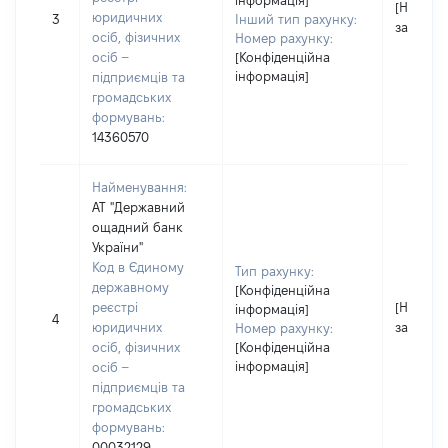
інформація]
[Не
юридичних
3
Інший тип рахунку:
застосо
осіб, фізичних
Номер рахунку:
осіб –
[Конфіденційна
інформація]
підприємців та
громадських
формувань:
14360570
Найменування:
АТ "Державний
ощадний банк
України"
Код в Єдиному
Тип рахунку:
державному
[Конфіденційна
реєстрі
[Не
інформація]
4
юридичних
застосо
Номер рахунку:
осіб, фізичних
[Конфіденційна
інформація]
осіб –
підприємців та
громадських
формувань:
00032129