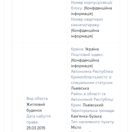
Номер корпусу/секції/
блоку:
[Конфіденційна
інформація]
Номер квартири/
кімнати/гаражу:
[Конфіденційна
інформація]
Країна:
Україна
Поштовий індекс:
[Конфіденційна
інформація]
Автономна Республіка
Крим/область/місто зі
спеціальним статусом:
Львівська
Район в області та
Вид об'єкта:
Автономній Республіці
Житловий
Крим:
Львівський
будинок
Територіальна громада:
Дата набуття
Кам’янка-Бузька
Тип населеного пункту:
права:
2350
Місто
25.03.2015
Тип