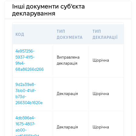
Інші документи суб'єкта
декларування
ТИП
ТИП
КОД
ПЕ
ДОКУМЕНТА
ДЕКЛАРАЦІЇ
4e957256-
5937-41f5-
Виправлена
Щорічна
202
9fe4-
декларація
68a86266d266
9d2a39e8-
3bb0-41df-
Декларація
Щорічна
202
b73d-
266304b1620e
4db596e4-
1675-4807-
Декларація
Щорічна
202
ab00-