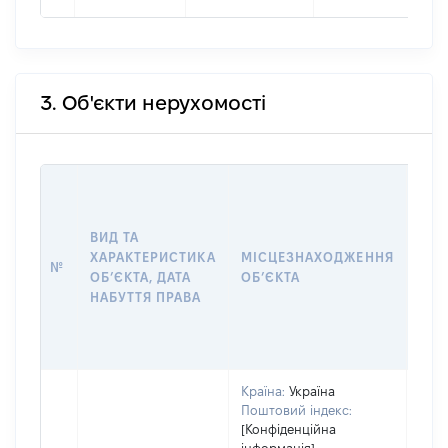
3. Об'єкти нерухомості
ВАР
ДАТ
НАБ
ВИД ТА
ПРА
ХАРАКТЕРИСТИКА
МІСЦЕЗНАХОДЖЕННЯ
№
ЗА
ОБʼЄКТА, ДАТА
ОБʼЄКТА
ОС
НАБУТТЯ ПРАВА
ГР
ОЦІ
ГРН
Країна:
Україна
Поштовий індекс:
[Конфіденційна