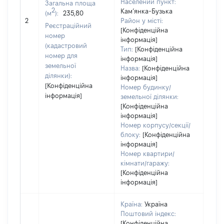
Населений пункт:
Загальна площа
варт
2
Кам’янка-Бузька
(м
):
235,80
обʼє
2
Район у місті:
варт
Реєстраційний
[Конфіденційна
ост
номер
інформація]
гро
(кадастровий
Тип:
[Конфіденційна
оці
номер для
інформація]
земельної
Назва:
[Конфіденційна
ділянки):
інформація]
[Конфіденційна
Номер будинку/
інформація]
земельної ділянки:
[Конфіденційна
інформація]
Номер корпусу/секції/
блоку:
[Конфіденційна
інформація]
Номер квартири/
кімнати/гаражу:
[Конфіденційна
інформація]
Країна:
Україна
Поштовий індекс:
[Конфіденційна