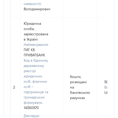
наявності):
Володимирович
Юридична
особа,
зареєстрована
в Україні
Найменування:
ПАТ КБ
ПРИВАТБАНК
Код в Єдиному
державному
реєстрі
юридичних
Кошти,
осіб, фізичних
розміщені
503
осіб –
2
на
Валюта:
підприємців та
банківських
UAH
громадських
рахунках
формувань:
14360570
Декларує: