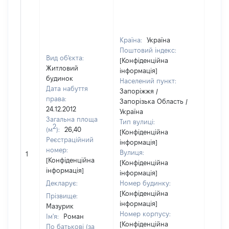
Країна:
Україна
Поштовий індекс:
Вид об'єкта:
[Конфіденційна
Житловий
інформація]
будинок
Населений пункт:
Дата набуття
Запоріжжя /
права:
Запорізька Область /
24.12.2012
Україна
Загальна площа
Тип вулиці:
2
(м
):
26,40
[Конфіденційна
Реєстраційний
інформація]
номер:
Вулиця:
1
13720
[Конфіденційна
[Конфіденційна
інформація]
інформація]
Декларує:
Номер будинку:
[Конфіденційна
Прізвище:
інформація]
Мазурик
Номер корпусу:
Ім'я:
Роман
[Конфіденційна
По батькові (за