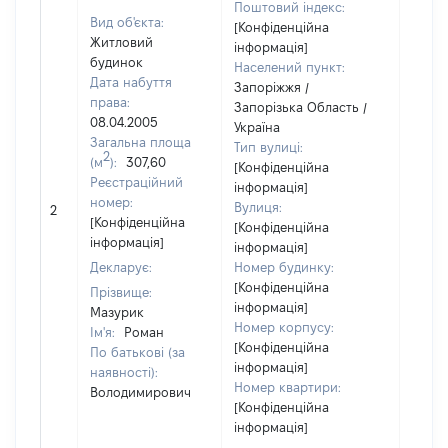
Поштовий індекс:
Вид об'єкта:
[Конфіденційна
Житловий
інформація]
будинок
Населений пункт:
Дата набуття
Запоріжжя /
права:
Запорізька Область /
08.04.2005
Україна
Загальна площа
Тип вулиці:
2
(м
):
307,60
[Конфіденційна
Реєстраційний
інформація]
[Не
номер:
Вулиця:
2
відом
[Конфіденційна
[Конфіденційна
інформація]
інформація]
Декларує:
Номер будинку:
[Конфіденційна
Прізвище:
інформація]
Мазурик
Номер корпусу:
Ім'я:
Роман
[Конфіденційна
По батькові (за
інформація]
наявності):
Номер квартири:
Володимирович
[Конфіденційна
інформація]