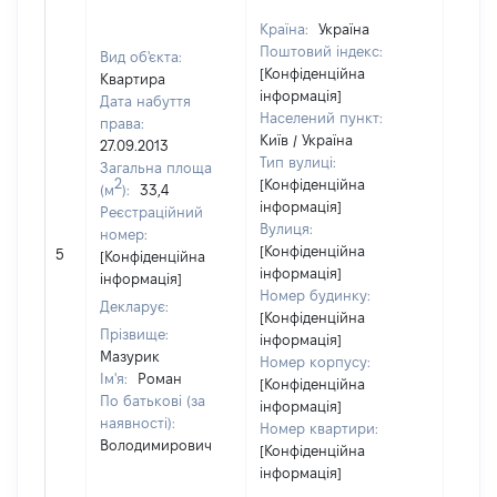
Країна:
Україна
Поштовий індекс:
Вид об'єкта:
[Конфіденційна
Квартира
інформація]
Дата набуття
Населений пункт:
права:
Київ / Україна
27.09.2013
Тип вулиці:
Загальна площа
2
[Конфіденційна
(м
):
33,4
інформація]
Реєстраційний
Вулиця:
номер:
[Конфіденційна
5
17000
[Конфіденційна
інформація]
інформація]
Номер будинку:
Декларує:
[Конфіденційна
Прізвище:
інформація]
Мазурик
Номер корпусу:
Ім'я:
Роман
[Конфіденційна
По батькові (за
інформація]
наявності):
Номер квартири:
Володимирович
[Конфіденційна
інформація]