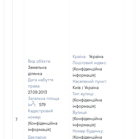
Країна:
Україна
Вид об'єкта:
Поштовий індекс:
Земельна
[Конфіденційна
ділянка
інформація]
Дата набуття
Населений пункт:
права:
Київ / Україна
27.09.2013
Тип вулиці:
Загальна площа
[Конфіденційна
2
(м
):
579
інформація]
Кадастровий
Вулиця:
[Не
номер:
[Конфіденційна
7
відом
[Конфіденційна
інформація]
інформація]
Номер будинку:
Декларує:
[Конфіденційна