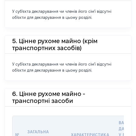
У суб'єкта декларування чи членів його сім'ї відсутні
об'єкти для декларування в цьому розділі.
5. Цінне рухоме майно (крім
транспортних засобів)
У суб'єкта декларування чи членів його сім'ї відсутні
об'єкти для декларування в цьому розділі.
6. Цінне рухоме майно -
транспортні засоби
ВАРТІС
ДАТУ Н
ЗАГАЛЬНА
№
ХАРАКТЕРИСТИКА
У ВЛАСН