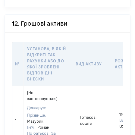
12. Грошові активи
УСТАНОВА, В ЯКІЙ
ВІДКРИТІ ТАКІ
РАХУНКИ АБО ДО
РОЗМІР
№
ВИД АКТИВУ
ЯКОЇ ЗРОБЛЕНІ
АКТИВУ
ВІДПОВІДНІ
ВНЕСКИ
[Не
застосовується]
Декларує:
110000
Прізвище:
Готівкові
1
Валюта:
Мазурик
кошти
USD
Ім'я:
Роман
По батькові (за