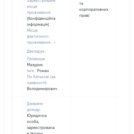
Зареєстроване
та
місце
корпоративних
проживання:
прав)
[Конфіденційна
інформація]
Місце
фактичного
проживання:
-
Декларує:
Прізвище:
Мазурик
Ім'я:
Роман
По батькові (за
наявності):
Володимирович
Джерело
доходу:
Юридична
особа,
зареєстрована
в Україні