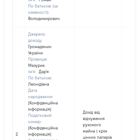
По батькові (за
наявності):
Володимирович
Джерело
доходу:
Громадянин
України
Прізвище:
Мазурик
Ім'я:
Дар'я
По батькові:
Леонідівна
Дата
народження:
[Конфіденційна
інформація]
Дохід від
Податковий
відчуження
номер:
рухомого
[Конфіденційна
майна ( крім
2
інформація]
286
цінних паперів