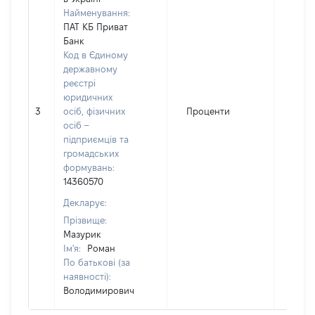
Найменування:
ПАТ КБ Приват
Банк
Код в Єдиному
державному
реєстрі
юридичних
3
осіб, фізичних
Проценти
84
осіб –
підприємців та
громадських
формувань:
14360570
Декларує:
Прізвище:
Мазурик
Ім'я:
Роман
По батькові (за
наявності):
Володимирович