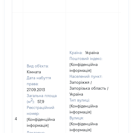
Країна:
Україна
Поштовий індекс:
[Конфіденційна
Вид об'єкта:
інформація]
Кімната
Населений пункт:
Дата набуття
Запоріжжя /
права:
Запорізька область /
27.09.2013
Україна
Загальна площа
2
Тип вулиці:
(м
):
57,9
[Конфіденційна
Реєстраційний
інформація]
номер:
Вулиця:
4
8800
[Конфіденційна
[Конфіденційна
інформація]
інформація]
Декларує: