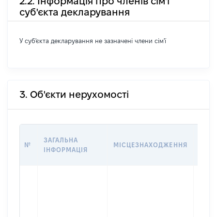
2.2. Інформація про членів сім'ї
суб'єкта декларування
У суб'єкта декларування не зазначені члени сім'ї
3. Об'єкти нерухомості
ВАРТ
ЗАГАЛЬНА
№
МІСЦЕЗНАХОДЖЕННЯ
НА Д
ІНФОРМАЦІЯ
НАБУ