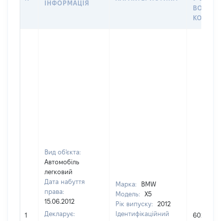
ІНФОРМАЦІЯ
ВОЛОДІ
КОРИСТ
Вид об'єкта:
Автомобіль
легковий
Дата набуття
Марка:
BMW
права:
Модель:
X5
15.06.2012
Рік випуску:
2012
Декларує:
Ідентифікаційний
1
602538