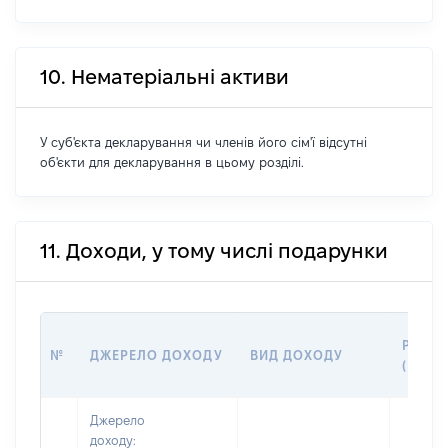
10. Нематеріальні активи
У суб'єкта декларування чи членів його сім'ї відсутні
об'єкти для декларування в цьому розділі.
11. Доходи, у тому числі подарунки
РОЗМ
№
ДЖЕРЕЛО ДОХОДУ
ВИД ДОХОДУ
(ВАРТ
Джерело
доходу: