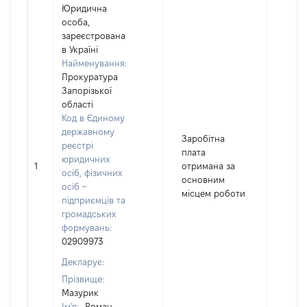
Юридична
особа,
зареєстрована
в Україні
Найменування:
Прокуратура
Запорізької
області
Код в Єдиному
державному
Заробітна
реєстрі
плата
юридичних
1
отримана за
1528
осіб, фізичних
основним
осіб –
місцем роботи
підприємців та
громадських
формувань:
02909973
Декларує:
Прізвище:
Мазурик
Ім'я:
Роман