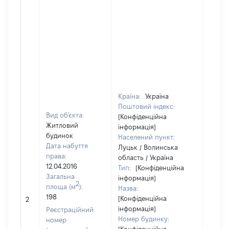
Країна:
Україна
Поштовий індекс:
Вид об'єкта:
[Конфіденційна
Житловий
інформація]
будинок
Населений пункт:
Дата набуття
Луцьк / Волинська
права:
область / Україна
12.04.2016
Тип:
[Конфіденційна
Загальна
інформація]
2
площа (м
):
Назва:
[Не
198
[Конфіденційна
2
засто
інформація]
Реєстраційний
Номер будинку:
номер