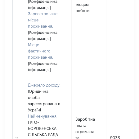
[Конфіденційна
місцем
інформація]
роботи
Зареєстроване
місце
проживання:
[Конфіденційна
інформація]
Місце
фактичного
проживання:
[Конфіденційна
інформація]
Джерело доходу:
Юридична
особа,
зареєстрована в
Україні
Найменування:
Заробітна
ГУТО-
плата
БОРОВЕНСЬКА
отримана
СІЛЬСЬКА РАДА
за
9033
2