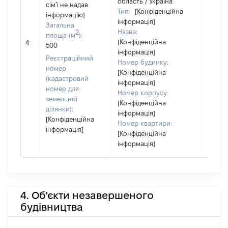
область / Україна
сім'ї не надав
Тип:
[Конфіденційна
інформацію]
інформація]
Загальна
Назва:
2
площа (м
):
[Конфіденційна
17562
4
500
інформація]
Реєстраційний
Номер будинку:
номер
[Конфіденційна
(кадастровий
інформація]
номер для
Номер корпусу:
земельної
[Конфіденційна
ділянки):
інформація]
[Конфіденційна
Номер квартири:
інформація]
[Конфіденційна
інформація]
4. Об'єкти незавершеного
будівництва