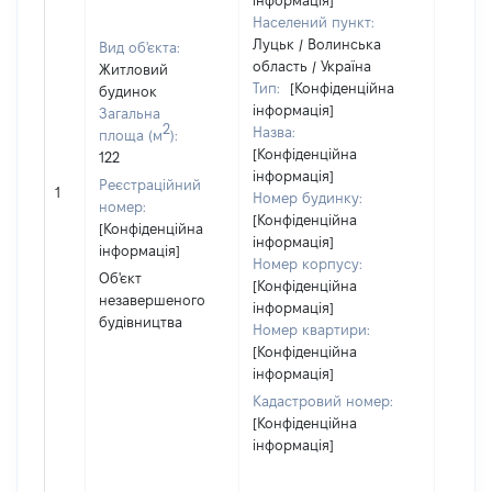
інформація]
ділянц
Населений пункт:
належ
Луцьк / Волинська
Вид об'єкта:
суб'єк
область / Україна
Житловий
декла
Тип:
[Конфіденційна
будинок
або ч
інформація]
Загальна
його с
2
Назва:
площа (м
):
праві
[Конфіденційна
122
прива
інформація]
Реєстраційний
власно
1
Номер будинку:
номер:
включ
[Конфіденційна
[Конфіденційна
спіль
інформація]
інформація]
власні
Номер корпусу:
Об'єкт
перед
[Конфіденційна
незавершеного
в оре
інформація]
будівництва
іншом
Номер квартири:
корис
[Конфіденційна
незал
інформація]
право
Кадастровий номер:
підста
[Конфіденційна
набут
інформація]
права
Об'єкт