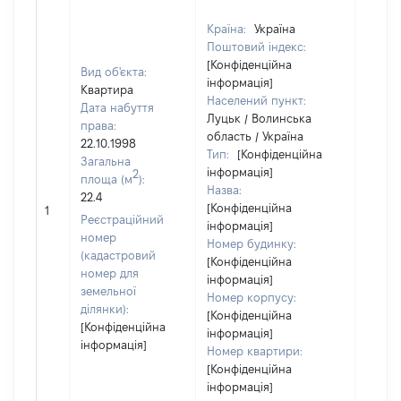
Країна:
Україна
Поштовий індекс:
[Конфіденційна
Вид об'єкта:
інформація]
Квартира
Населений пункт:
Дата набуття
Луцьк / Волинська
права:
область / Україна
22.10.1998
Тип:
[Конфіденційна
Загальна
інформація]
2
площа (м
):
Назва:
22.4
[Конфіденційна
[Не ві
1
Реєстраційний
інформація]
номер
Номер будинку:
(кадастровий
[Конфіденційна
номер для
інформація]
земельної
Номер корпусу:
ділянки):
[Конфіденційна
[Конфіденційна
інформація]
інформація]
Номер квартири:
[Конфіденційна
інформація]