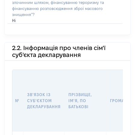
злочинним шляхом, фінансуванню тероризму та
фінансуванню розповсюдження зброї масового
знищення”?
Ні
2.2. Інформація про членів сім'ї
суб'єкта декларування
ЗВ'ЯЗОК ІЗ
ПРІЗВИЩЕ,
№
СУБ'ЄКТОМ
ІМ'Я, ПО
ГРОМАДЯН
ДЕКЛАРУВАННЯ
БАТЬКОВІ