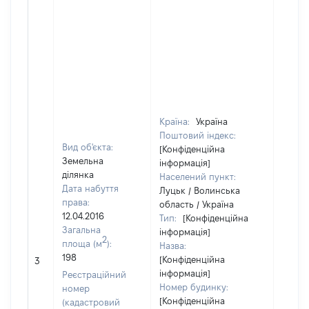
Країна:
Україна
Поштовий індекс:
Вид об'єкта:
[Конфіденційна
Земельна
інформація]
ділянка
Населений пункт:
Дата набуття
Луцьк / Волинська
права:
область / Україна
12.04.2016
Тип:
[Конфіденційна
Загальна
інформація]
2
площа (м
):
Назва:
[Не
198
[Конфіденційна
3
засто
інформація]
Реєстраційний
Номер будинку:
номер
[Конфіденційна
(кадастровий