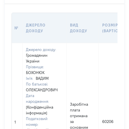
ДЖЕРЕЛО
ВИД
РОЗМІР
№
ДОХОДУ
ДОХОДУ
(ВАРТІСТЬ)
Джерело доходу:
Громадянин
України
Прізвище:
БОХОНЮК
Ім'я:
ВАДИМ
По батькові:
ОЛЕКСАНДРОВИЧ
Дата
народження:
Заробітна
[Конфіденційна
плата
інформація]
отримана
Податковий
за
60206
1
номер:
основним