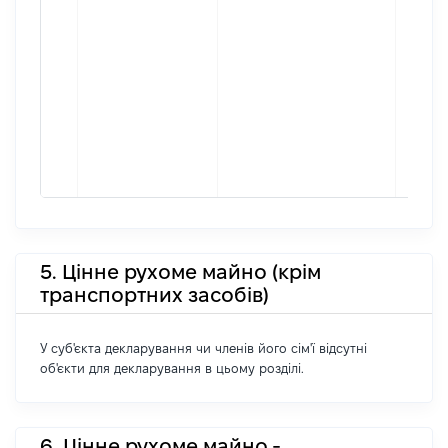
повні
частк
побуд
матері
за ко
суб'єк
декла
або ч
його сі
5. Цінне рухоме майно (крім
транспортних засобів)
У суб'єкта декларування чи членів його сім'ї відсутні
об'єкти для декларування в цьому розділі.
6. Цінне рухоме майно -