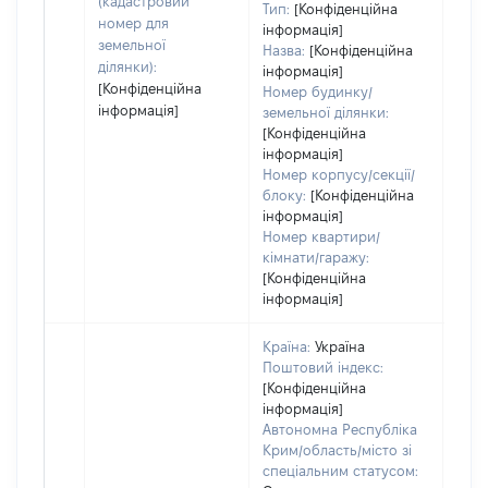
(кадастровий
Тип:
[Конфіденційна
набу
номер для
інформація]
пра
земельної
Назва:
[Конфіденційна
ділянки):
інформація]
[Конфіденційна
Номер будинку/
інформація]
земельної ділянки:
[Конфіденційна
інформація]
Номер корпусу/секції/
блоку:
[Конфіденційна
інформація]
Номер квартири/
кімнати/гаражу:
[Конфіденційна
інформація]
Країна:
Україна
Поштовий індекс:
[Конфіденційна
інформація]
Автономна Республіка
Крим/область/місто зі
спеціальним статусом: