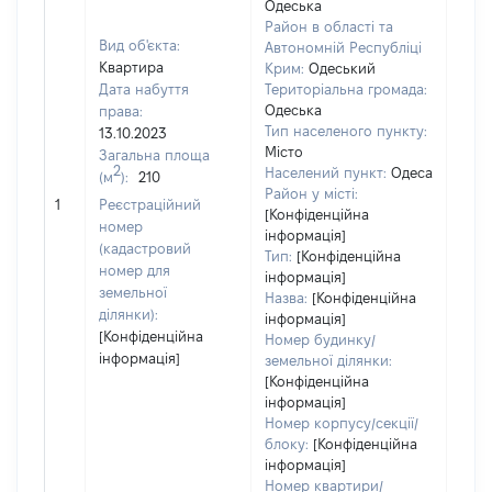
Одеська
Район в області та
Вид об'єкта:
Автономній Республіці
Квартира
Крим:
Одеський
Дата набуття
Територіальна громада:
Одеська
права:
9704
Тип населеного пункту:
13.10.2023
Тип
Місто
Загальна площа
варт
2
Населений пункт:
Одеса
(м
):
210
обʼє
Район у місті:
1
Реєстраційний
варт
[Конфіденційна
номер
дату
інформація]
(кадастровий
Тип:
[Конфіденційна
набу
номер для
інформація]
пра
земельної
Назва:
[Конфіденційна
ділянки):
інформація]
[Конфіденційна
Номер будинку/
інформація]
земельної ділянки:
[Конфіденційна
інформація]
Номер корпусу/секції/
блоку:
[Конфіденційна
інформація]
Номер квартири/