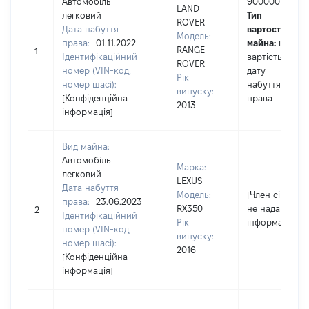
Автомобіль
900000
LAND
легковий
Тип
ROVER
Дата набуття
вартості
Модель:
права:
01.11.2022
майна:
це
RANGE
1
Ідентифікаційний
вартість на
ROVER
номер (VIN-код,
дату
Рік
номер шасі):
набуття
випуску:
[Конфіденційна
права
2013
інформація]
Вид майна:
Автомобіль
Марка:
легковий
LEXUS
Дата набуття
Модель:
[Член сім'ї
права:
23.06.2023
RX350
не надав
2
Ідентифікаційний
Рік
інформацію]
номер (VIN-код,
випуску:
номер шасі):
2016
[Конфіденційна
інформація]