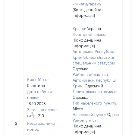
кімнати/гаражу:
[Конфіденційна
інформація]
Країна:
Україна
Поштовий індекс:
[Конфіденційна
інформація]
Автономна Республіка
Крим/область/місто зі
спеціальним статусом:
Одеська
Район в області та
Вид об'єкта:
Автономній Республіці
Квартира
Крим:
Одеський
Дата набуття
Територіальна громада:
Одеська
права:
9704
Тип населеного пункту:
13.10.2023
Тип
Місто
Загальна площа
варт
2
Населений пункт:
Одеса
(м
):
210
обʼє
Район у місті:
2
Реєстраційний
варт
[Конфіденційна
номер
дату
інформація]