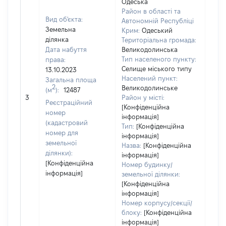
Одеська
Район в області та
Вид об'єкта:
Автономній Республіці
Земельна
Крим:
Одеський
ділянка
Територіальна громада:
Дата набуття
Великодолинська
Тип населеного пункту:
права:
309
Селище міського типу
13.10.2023
Тип
Населений пункт:
Загальна площа
варт
2
Великодолинське
(м
):
12487
обʼє
3
Район у місті:
варт
Реєстраційний
[Конфіденційна
дату
номер
інформація]
набу
(кадастровий
Тип:
[Конфіденційна
пра
номер для
інформація]
земельної
Назва:
[Конфіденційна
ділянки):
інформація]
[Конфіденційна
Номер будинку/
інформація]
земельної ділянки:
[Конфіденційна
інформація]
Номер корпусу/секції/
блоку:
[Конфіденційна
інформація]