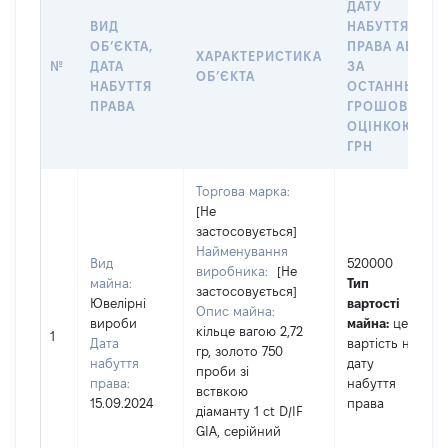
ДАТУ
ВИД
НАБУТТЯ
ОБʼЄКТА,
ПРАВА АБО
ХАРАКТЕРИСТИКА
№
ДАТА
ЗА
ОБʼЄКТА
НАБУТТЯ
ОСТАННЬОЮ
ПРАВА
ГРОШОВОЮ
ОЦІНКОЮ,
ГРН
Торгова марка:
[Не
застосовується]
Найменування
Вид
520000
виробника:
[Не
майна:
Тип
застосовується]
Ювелірні
вартості
Опис майна:
вироби
майна:
це
кільце вагою 2,72
1
Дата
вартість на
гр, золото 750
набуття
дату
проби зі
права:
набуття
вствкою
15.09.2024
права
діаманту 1 ct D/IF
GIA, серійний