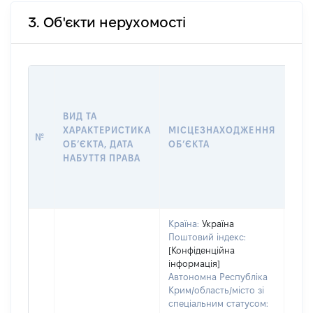
3. Об'єкти нерухомості
ВАР
ДАТ
НАБ
ВИД ТА
ПРА
ХАРАКТЕРИСТИКА
МІСЦЕЗНАХОДЖЕННЯ
№
ЗА
ОБʼЄКТА, ДАТА
ОБʼЄКТА
ОС
НАБУТТЯ ПРАВА
ГР
ОЦІ
ГРН
Країна:
Україна
Поштовий індекс:
[Конфіденційна
інформація]
Автономна Республіка
Крим/область/місто зі
спеціальним статусом: