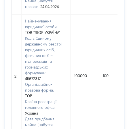
майна (набуття
права):
24.04.2024
Найменування
юридичної особи:
ТОВ "ЛІОР УКРАЇНА"
Код в Єдиному
державному реєстрі
юридичних осіб,
фізичних осіб –
підприємців та
громадських
формувань:
100000
100
2
45672317
Організаційно-
правова форма:
ТОВ
Країна реєстрації
головного офіса:
Україна
Дата придбання
майна (набуття