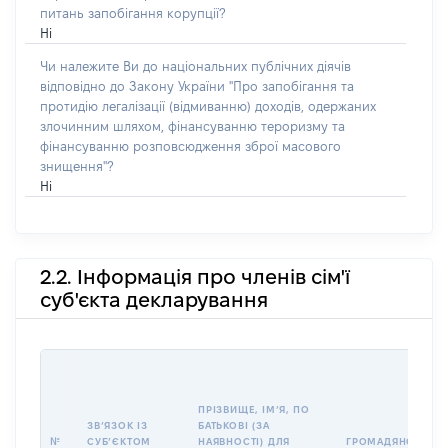
питань запобігання корупції?
Ні
Чи належите Ви до національних публічних діячів
відповідно до Закону України "Про запобігання та
протидію легалізації (відмиванню) доходів, одержаних
злочинним шляхом, фінансуванню тероризму та
фінансуванню розповсюдження зброї масового
знищення"?
Ні
2.2. Інформація про членів сім'ї
суб'єкта декларування
ПРІЗВИЩЕ, ІМʼЯ, ПО
ЗВʼЯЗОК ІЗ
БАТЬКОВІ (ЗА
№
СУБʼЄКТОМ
НАЯВНОСТІ) ДЛЯ
ГРОМАДЯНСТВО