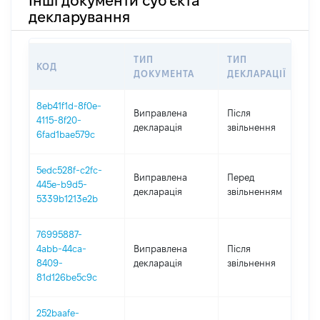
Інші документи суб'єкта
декларування
ТИП
ТИП
КОД
П
ДОКУМЕНТА
ДЕКЛАРАЦІЇ
8eb41f1d-8f0e-
Виправлена
Після
4115-8f20-
2
декларація
звільнення
6fad1bae579c
5edc528f-c2fc-
0
Виправлена
Перед
445e-b9d5-
-
декларація
звільненням
5339b1213e2b
0
76995887-
4abb-44ca-
Виправлена
Після
2
8409-
декларація
звільнення
81d126be5c9c
252baafe-