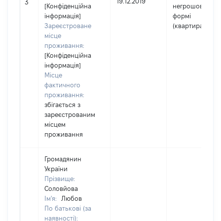
19.12.2019
3
[Конфіденційна
негрошовій
інформація]
формі
Зареєстроване
(квартира)
місце
проживання:
[Конфіденційна
інформація]
Місце
фактичного
проживання:
збігається з
зареєстрованим
місцем
проживання
Громадянин
України
Прізвище:
Соловйова
Ім'я:
Любов
По батькові (за
наявності):