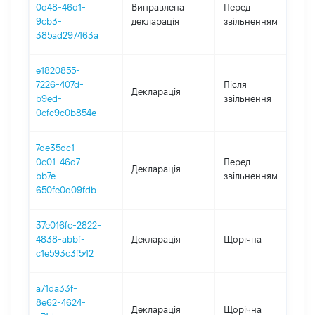
0
0d48-46d1-
Виправлена
Перед
-
9cb3-
декларація
звільненням
0
385ad297463a
e1820855-
7226-407d-
Після
Декларація
2
b9ed-
звільнення
0cfc9c0b854e
7de35dc1-
0
0c01-46d7-
Перед
Декларація
-
bb7e-
звільненням
0
650fe0d09fdb
37e016fc-2822-
4838-abbf-
Декларація
Щорічна
2
c1e593c3f542
a71da33f-
8e62-4624-
Декларація
Щорічна
2