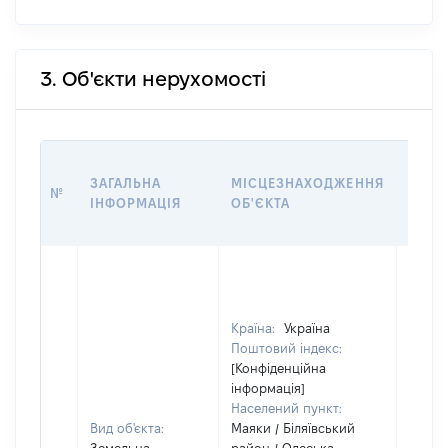
3. Об'єкти нерухомості
ВАРТ
ЗАГАЛЬНА
МІСЦЕЗНАХОДЖЕННЯ
№
НА Д
ІНФОРМАЦІЯ
ОБ'ЄКТА
НАБУ
Країна:
Україна
Поштовий індекс:
[Конфіденційна
інформація]
Населений пункт:
Вид об'єкта:
Маяки / Біляївський