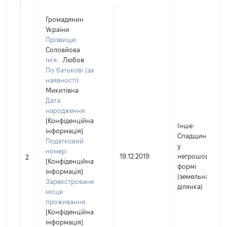
Громадянин
України
Прізвище:
Соловйова
Ім'я:
Любов
По батькові (за
наявності):
Микитівна
Дата
народження:
[Конфіденційна
Інше
:
інформація]
Спадщина
Податковий
у
номер:
19.12.2019
негрошовій
2
[Конфіденційна
формі
інформація]
(земельна
Зареєстроване
ділянка)
місце
проживання:
[Конфіденційна
інформація]