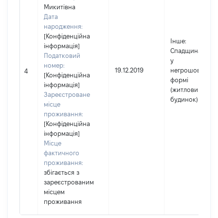
Микитівна
Дата
народження:
[Конфіденційна
Інше
:
інформація]
Спадщина
Податковий
у
номер:
19.12.2019
негрошовій
4
[Конфіденційна
формі
інформація]
(житловий
Зареєстроване
будинок)
місце
проживання:
[Конфіденційна
інформація]
Місце
фактичного
проживання:
збігається з
зареєстрованим
місцем
проживання