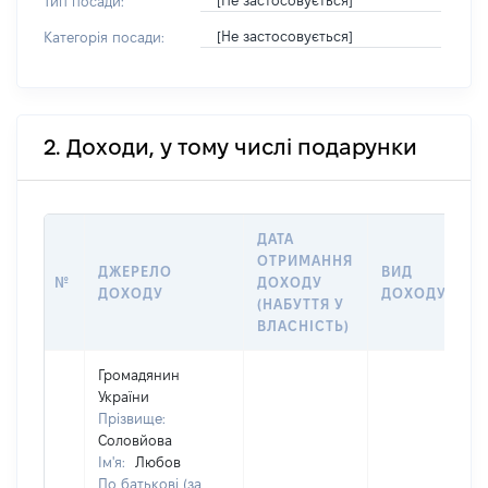
[Не застосовується]
Тип посади:
[Не застосовується]
Категорія посади:
2. Доходи, у тому числі подарунки
ДАТА
ОТРИМАННЯ
ДЖЕРЕЛО
ВИД
№
ДОХОДУ
ДОХОДУ
ДОХОДУ
(НАБУТТЯ У
ВЛАСНІСТЬ)
Громадянин
України
Прізвище:
Соловйова
Ім'я:
Любов
По батькові (за