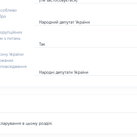
[Не застосовується]
 особливо
“Про
Народний депутат України
корупційних
ом з питань
Так
кону України
ержаних
озповсюдження
Народні депутати України
екларування в цьому розділі.