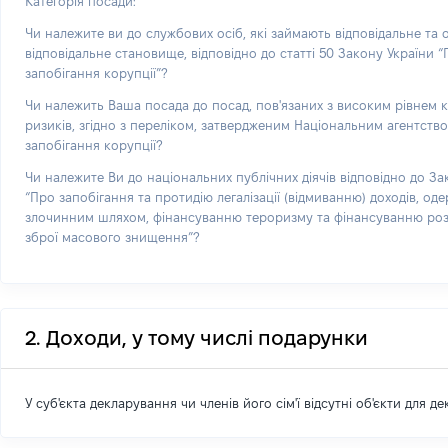
Категорія посади:
Чи належите ви до службових осіб, які займають відповідальне та
відповідальне становище, відповідно до статті 50 Закону України 
запобігання корупції”?
Чи належить Ваша посада до посад, пов'язаних з високим рівнем 
ризиків, згідно з переліком, затвердженим Національним агентств
запобігання корупції?
Чи належите Ви до національних публічних діячів відповідно до За
“Про запобігання та протидію легалізації (відмиванню) доходів, од
злочинним шляхом, фінансуванню тероризму та фінансуванню р
зброї масового знищення”?
2. Доходи, у тому числі подарунки
У суб'єкта декларування чи членів його сім'ї відсутні об'єкти для д