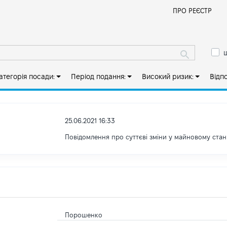
Й
ПРО РЕЄСТР
ш
атегорія посади:
Період подання:
Високий ризик:
Відп
25.06.2021 16:33
Повідомлення про суттєві зміни y майновому стан
Порошенко