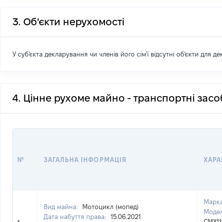
3. Об'єкти нерухомості
У суб'єкта декларування чи членів його сім'ї відсутні об'єкти для д
4. Цінне рухоме майно - транспортні зас
№
ЗАГАЛЬНА ІНФОРМАЦІЯ
ХАРА
Марк
Вид майна:
Мотоцикл (мопед)
Модел
Дата набуття права:
15.06.2021
CMX1