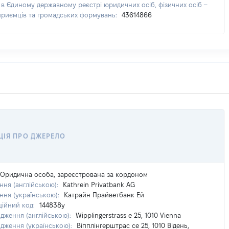
 в Єдиному державному реєстрі юридичних осіб, фізичних осіб –
приємців та громадських формувань:
43614866
ЦІЯ ПРО ДЖЕРЕЛО
Юридична особа, зареєстрована за кордоном
ня (англійською):
Kathrein Privatbank AG
ння (українською):
Катрайн Прайветбанк Ей
ційний код:
144838y
дження (англійською):
Wipplingerstrass e 25, 1010 Vienna
дження (українською):
Віпплінгерштрас се 25, 1010 Відень,