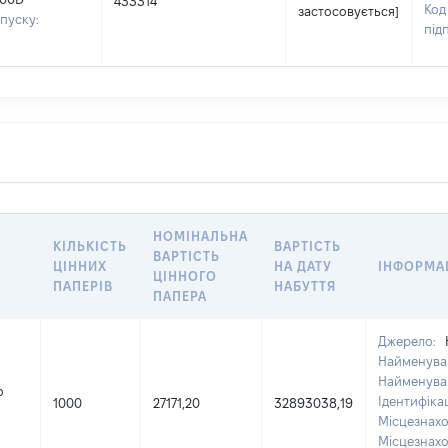
433314
Код
застосовується]
ипуску:
під
НОМІНАЛЬНА
КІЛЬКІСТЬ
ВАРТІСТЬ
ВАРТІСТЬ
ЦІННИХ
НА ДАТУ
ІНФОРМА
ЦІННОГО
ПАПЕРІВ
НАБУТТЯ
ПАПЕРА
Джерело:
Найменуван
Найменува
о
Ідентифіка
1000
27171,20
32893038,19
Місцезнахо
Місцезнахо