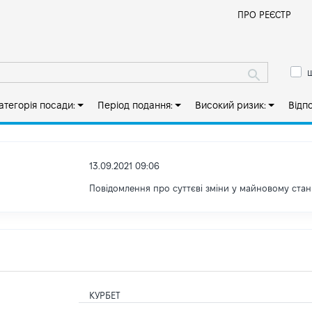
Й
ПРО РЕЄСТР
ш
атегорія посади:
Період подання:
Високий ризик:
Відп
13.09.2021 09:06
Повідомлення про суттєві зміни y майновому стан
КУРБЕТ