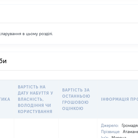
екларування в цьому розділі.
оби
ВАРТІСТЬ НА
ВАРТІСТЬ ЗА
ДАТУ НАБУТТЯ У
ОСТАННЬОЮ
ТИКА
ВЛАСНІСТЬ,
ІНФОРМАЦІЯ ПР
ГРОШОВОЮ
ВОЛОДІННЯ ЧИ
ОЦІНКОЮ
КОРИСТУВАННЯ
Джерело:
Громадя
Прізвище:
Атаман
Ім'я:
Маряна