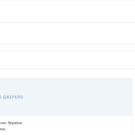
О ДЖЕРЕЛО
нин України
ець