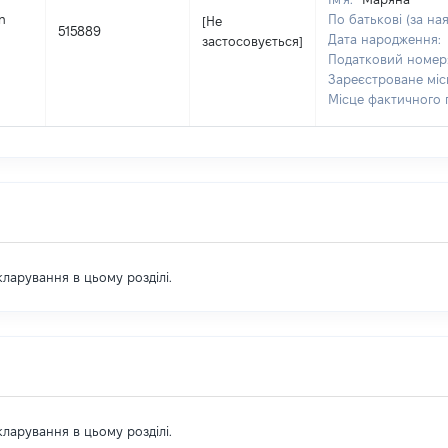
n
По батькові (за на
[Не
515889
Дата народження:
застосовується]
Податковий номер
Зареєстроване мі
Місце фактичного
екларування в цьому розділі.
екларування в цьому розділі.