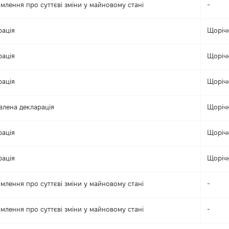
млення про суттєві зміни y майновому стані
-
рація
Щоріч
рація
Щоріч
рація
Щоріч
влена декларація
Щоріч
рація
Щоріч
рація
Щоріч
млення про суттєві зміни y майновому стані
-
млення про суттєві зміни y майновому стані
-