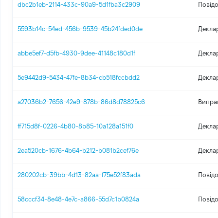
dbc2b1eb-2114-433c-90a9-5d1fba3c2909
Повідо
5593b14c-54ed-456b-9539-45b24fded0de
Декла
abbe5ef7-d5fb-4930-9dee-41148c180d1f
Декла
5e9442d9-5434-47fe-8b34-cb518fccbdd2
Декла
a27036b2-7656-42e9-878b-86d8d78825c6
Випра
ff715d8f-0226-4b80-8b85-10a128a151f0
Декла
2ea520cb-1676-4b64-b212-b081b2cef76e
Декла
280202cb-39bb-4d13-82aa-f75e52f83ada
Повідо
58cccf34-8e48-4e7c-a866-55d7c1b0824a
Повідо