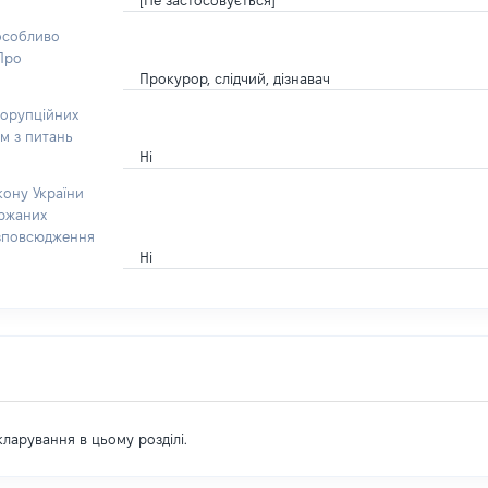
[Не застосовується]
 особливо
“Про
Прокурор, слідчий, дізнавач
корупційних
ом з питань
Ні
кону України
ержаних
озповсюдження
Ні
екларування в цьому розділі.