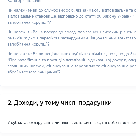
Категорія посади:
Чи належите ви до службових осіб, які займають відповідальне та
відповідальне становище, відповідно до статті 50 Закону України 
запобігання корупції”?
Чи належить Ваша посада до посад, пов'язаних з високим рівнем 
ризиків, згідно з переліком, затвердженим Національним агентств
запобігання корупції?
Чи належите Ви до національних публічних діячів відповідно до За
“Про запобігання та протидію легалізації (відмиванню) доходів, од
злочинним шляхом, фінансуванню тероризму та фінансуванню р
зброї масового знищення”?
2. Доходи, у тому числі подарунки
У суб'єкта декларування чи членів його сім'ї відсутні об'єкти для д