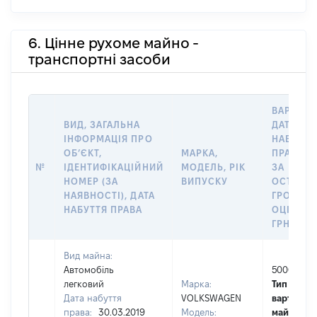
6. Цінне рухоме майно -
транспортні засоби
ВАРТІСТ
ВИД, ЗАГАЛЬНА
ДАТУ
ІНФОРМАЦІЯ ПРО
НАБУТТЯ
ОБʼЄКТ,
МАРКА,
ПРАВА А
№
ІДЕНТИФІКАЦІЙНИЙ
МОДЕЛЬ, РІК
ЗА
НОМЕР (ЗА
ВИПУСКУ
ОСТАНН
НАЯВНОСТІ), ДАТА
ГРОШО
НАБУТТЯ ПРАВА
ОЦІНКОЮ
ГРН
Вид майна:
Автомобіль
50000
легковий
Марка:
Тип
Дата набуття
VOLKSWAGEN
вартості
права:
30.03.2019
Модель:
майна:
це