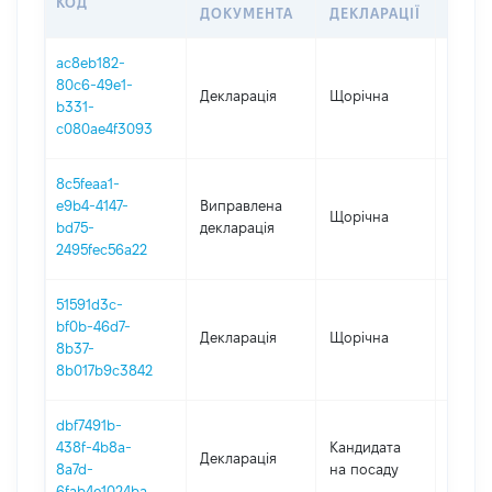
КОД
ПЕРІ
ДОКУМЕНТА
ДЕКЛАРАЦІЇ
ac8eb182-
80c6-49e1-
Декларація
Щорічна
2025
b331-
c080ae4f3093
8c5feaa1-
e9b4-4147-
Виправлена
Щорічна
2024
bd75-
декларація
2495fec56a22
51591d3c-
bf0b-46d7-
Декларація
Щорічна
2024
8b37-
8b017b9c3842
dbf7491b-
438f-4b8a-
Кандидата
Декларація
2022
8a7d-
на посаду
6fab4e1024ba