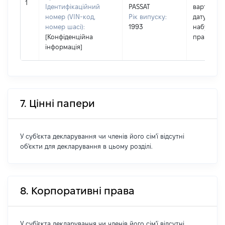
1
Ідентифікаційний
PASSAT
вартість н
номер (VIN-код,
Рік випуску:
дату
номер шасі):
1993
набуття
[Конфіденційна
права
інформація]
7. Цінні папери
У суб'єкта декларування чи членів його сім'ї відсутні
об'єкти для декларування в цьому розділі.
8. Корпоративні права
У суб'єкта декларування чи членів його сім'ї відсутні