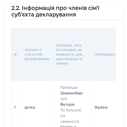
2.2. Інформація про членів сім'ї
суб'єкта декларування
ПРІЗВИЩЕ, ІМʼЯ,
ЗВʼЯЗОК ІЗ
ПО БАТЬКОВІ (ЗА
№
СУБʼЄКТОМ
НАЯВНОСТІ) ДЛЯ
ГРОМАДЯНСТВО
ДЕКЛАРУВАННЯ
ІДЕНТИФІКАЦІЇ В
УКРАЇНІ
Прізвище:
Шмалинберг
Ім'я:
Вікторія
1
дочка
Україна
По батькові
(за
наявності):