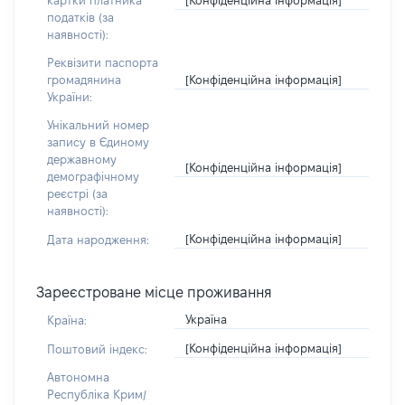
картки платника
податків (за
наявності):
Реквізити паспорта
[Конфіденційна інформація]
громадянина
України:
Унікальний номер
запису в Єдиному
державному
[Конфіденційна інформація]
демографічному
реєстрі (за
наявності):
[Конфіденційна інформація]
Дата народження:
Зареєстроване місце проживання
Україна
Країна:
[Конфіденційна інформація]
Поштовий індекс:
Автономна
Республіка Крим/