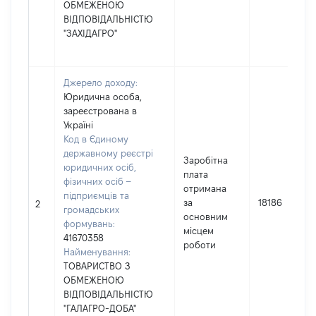
ОБМЕЖЕНОЮ
ВІДПОВІДАЛЬНІСТЮ
"ЗАХІДАГРО"
Джерело доходу:
Юридична особа,
зареєстрована в
Україні
Код в Єдиному
державному реєстрі
Заробітна
юридичних осіб,
плата
фізичних осіб –
отримана
підприємців та
за
18186
2
громадських
основним
формувань:
місцем
41670358
роботи
Найменування:
ТОВАРИСТВО З
ОБМЕЖЕНОЮ
ВІДПОВІДАЛЬНІСТЮ
"ГАЛАГРО-ДОБА"