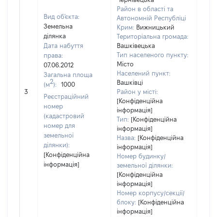
Район в області та
Вид об'єкта:
Автономній Республіці
Земельна
Крим:
Вижницький
ділянка
Територіальна громада:
Дата набуття
Вашківецька
Тип населеного пункту:
права:
568
Місто
07.06.2012
Тип
Населений пункт:
Загальна площа
варт
2
Вашківці
(м
):
1000
обʼє
3
Район у місті:
варт
Реєстраційний
[Конфіденційна
дату
номер
інформація]
набу
(кадастровий
Тип:
[Конфіденційна
пра
номер для
інформація]
земельної
Назва:
[Конфіденційна
ділянки):
інформація]
[Конфіденційна
Номер будинку/
інформація]
земельної ділянки:
[Конфіденційна
інформація]
Номер корпусу/секції/
блоку:
[Конфіденційна
інформація]