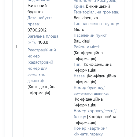
Автономній Республіці
Житловий
Крим:
Вижницький
будинок
Територіальна громада:
Дата набуття
Вашківецька
Тип населеного пункту:
права:
2163
Місто
07.06.2012
Тип
Населений пункт:
Загальна площа
варт
2
Вашківці
(м
):
108,8
обʼє
1
Район у місті:
варт
Реєстраційний
[Конфіденційна
дату
номер
інформація]
набу
(кадастровий
Тип:
[Конфіденційна
пра
номер для
інформація]
земельної
Назва:
[Конфіденційна
ділянки):
інформація]
[Конфіденційна
Номер будинку/
інформація]
земельної ділянки:
[Конфіденційна
інформація]
Номер корпусу/секції/
блоку:
[Конфіденційна
інформація]
Номер квартири/
кімнати/гаражу: