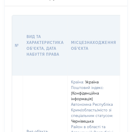
ВАР
ДАТ
НАБ
ВИД ТА
ПРА
ХАРАКТЕРИСТИКА
МІСЦЕЗНАХОДЖЕННЯ
№
ЗА
ОБʼЄКТА, ДАТА
ОБʼЄКТА
ОС
НАБУТТЯ ПРАВА
ГР
ОЦІ
ГРН
Країна:
Україна
Поштовий індекс:
[Конфіденційна
інформація]
Автономна Республіка
Крим/область/місто зі
спеціальним статусом:
Чернівецька
Район в області та
Вид об'єкта: