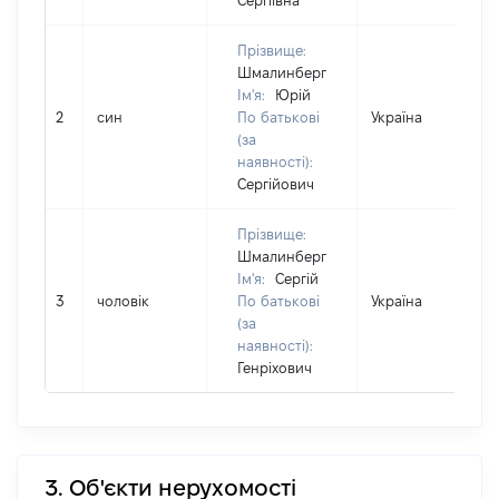
Сергіївна
Прізвище:
Шмалинберг
Ім'я:
Юрій
2
син
По батькові
Україна
(за
наявності):
Сергійович
Прізвище:
Шмалинберг
Ім'я:
Сергій
3
чоловік
По батькові
Україна
(за
наявності):
Генріхович
3. Об'єкти нерухомості