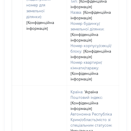
Тип:
[Конфіденційна
пра
номер для
інформація]
земельної
Назва:
[Конфіденційна
ділянки):
інформація]
[Конфіденційна
Номер будинку/
інформація]
земельної ділянки:
[Конфіденційна
інформація]
Номер корпусу/секції/
блоку:
[Конфіденційна
інформація]
Номер квартири/
кімнати/гаражу:
[Конфіденційна
інформація]
Країна:
Україна
Поштовий індекс:
[Конфіденційна
інформація]
Автономна Республіка
Крим/область/місто зі
спеціальним статусом:
Чернівецька