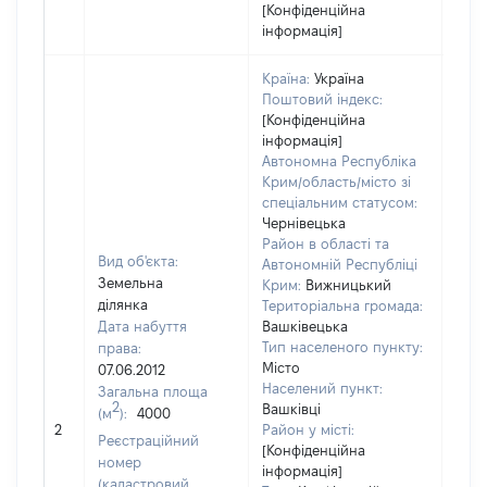
[Конфіденційна
інформація]
Країна:
Україна
Поштовий індекс:
[Конфіденційна
інформація]
Автономна Республіка
Крим/область/місто зі
спеціальним статусом:
Чернівецька
Район в області та
Вид об'єкта:
Автономній Республіці
Земельна
Крим:
Вижницький
ділянка
Територіальна громада:
Дата набуття
Вашківецька
Тип населеного пункту:
права:
5857
Місто
07.06.2012
Тип
Населений пункт:
Загальна площа
варт
2
Вашківці
(м
):
4000
обʼє
2
Район у місті:
варт
Реєстраційний
[Конфіденційна
дату
номер
інформація]
набу
(кадастровий