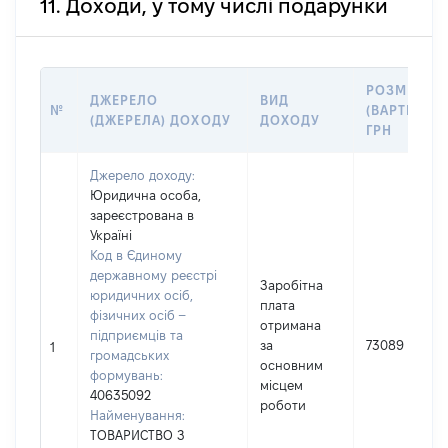
11. Доходи, у тому числі подарунки
РОЗМІР
ДЖЕРЕЛО
ВИД
№
(ВАРТІСТЬ),
(ДЖЕРЕЛА) ДОХОДУ
ДОХОДУ
ГРН
Джерело доходу:
Юридична особа,
зареєстрована в
Україні
Код в Єдиному
державному реєстрі
Заробітна
юридичних осіб,
плата
фізичних осіб –
отримана
підприємців та
за
73089
1
громадських
основним
формувань:
місцем
40635092
роботи
Найменування:
ТОВАРИСТВО З