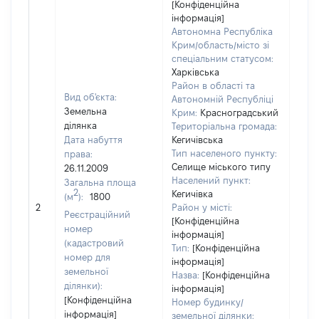
[Конфіденційна
інформація]
Автономна Республіка
Крим/область/місто зі
спеціальним статусом:
Харківська
Район в області та
Вид об'єкта:
Автономній Республіці
Земельна
Крим:
Красноградський
ділянка
Територіальна громада:
Дата набуття
Кегичівська
Тип населеного пункту:
права:
Селище міського типу
26.11.2009
Населений пункт:
Загальна площа
2
Кегичівка
(м
):
1800
[Не
2
Район у місті:
заст
Реєстраційний
[Конфіденційна
номер
інформація]
(кадастровий
Тип:
[Конфіденційна
номер для
інформація]
земельної
Назва:
[Конфіденційна
ділянки):
інформація]
[Конфіденційна
Номер будинку/
інформація]
земельної ділянки: