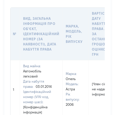
ВАРТІСТЬ Н
ВИД, ЗАГАЛЬНА
ДАТУ
ІНФОРМАЦІЯ ПРО
НАБУТТЯ
МАРКА,
ОБʼЄКТ,
ПРАВА АБО
МОДЕЛЬ,
№
ІДЕНТИФІКАЦІЙНИЙ
ЗА
РІК
НОМЕР (ЗА
ОСТАННЬО
ВИПУСКУ
НАЯВНОСТІ), ДАТА
ГРОШОВОЮ
НАБУТТЯ ПРАВА
ОЦІНКОЮ,
ГРН
Вид майна:
Автомобіль
Марка:
легковий
Опель
Дата набуття
Модель:
[Член сім'ї
права:
03.01.2014
Астра
не надав
1
Ідентифікаційний
Рік
інформацію]
номер (VIN-код,
випуску:
номер шасі):
2006
[Конфіденційна
інформація]