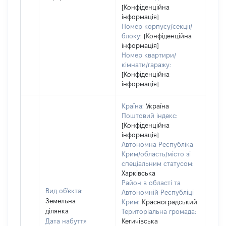
[Конфіденційна
інформація]
Номер корпусу/секції/
блоку:
[Конфіденційна
інформація]
Номер квартири/
кімнати/гаражу:
[Конфіденційна
інформація]
Країна:
Україна
Поштовий індекс:
[Конфіденційна
інформація]
Автономна Республіка
Крим/область/місто зі
спеціальним статусом:
Харківська
Район в області та
Вид об'єкта:
Автономній Республіці
Земельна
Крим:
Красноградський
ділянка
Територіальна громада:
Дата набуття
Кегичівська