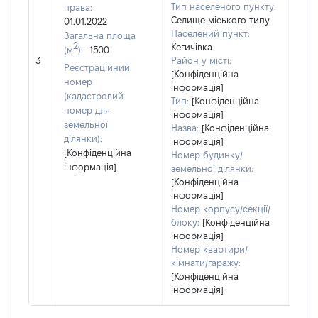
Тип населеного пункту:
права:
Селище міського типу
01.01.2022
Населений пункт:
Загальна площа
2
Кегичівка
(м
):
1500
[Не
3
Район у місті:
заст
Реєстраційний
[Конфіденційна
номер
інформація]
(кадастровий
Тип:
[Конфіденційна
номер для
інформація]
земельної
Назва:
[Конфіденційна
ділянки):
інформація]
[Конфіденційна
Номер будинку/
інформація]
земельної ділянки:
[Конфіденційна
інформація]
Номер корпусу/секції/
блоку:
[Конфіденційна
інформація]
Номер квартири/
кімнати/гаражу:
[Конфіденційна
інформація]