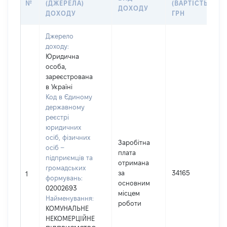
№
(ДЖЕРЕЛА)
(ВАРТІСТЬ),
ДОХОДУ
ДОХОДУ
ГРН
Джерело
доходу:
Юридична
особа,
зареєстрована
в Україні
Код в Єдиному
державному
реєстрі
юридичних
осіб, фізичних
Заробітна
осіб –
плата
підприємців та
отримана
громадських
за
34165
1
формувань:
основним
02002693
місцем
Найменування:
роботи
КОМУНАЛЬНЕ
НЕКОМЕРЦІЙНЕ