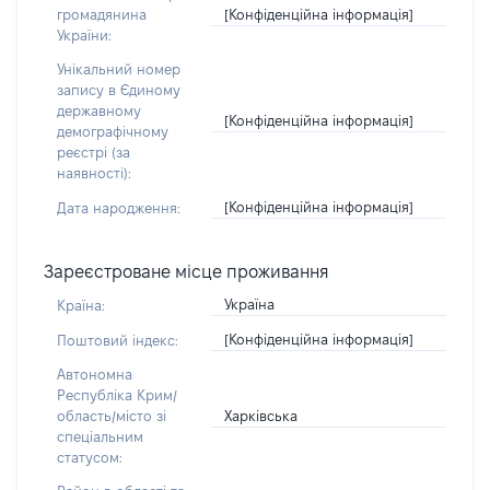
[Конфіденційна інформація]
громадянина
України:
Унікальний номер
запису в Єдиному
державному
[Конфіденційна інформація]
демографічному
реєстрі (за
наявності):
[Конфіденційна інформація]
Дата народження:
Зареєстроване місце проживання
Україна
Країна:
[Конфіденційна інформація]
Поштовий індекс:
Автономна
Республіка Крим/
Харківська
область/місто зі
спеціальним
статусом: