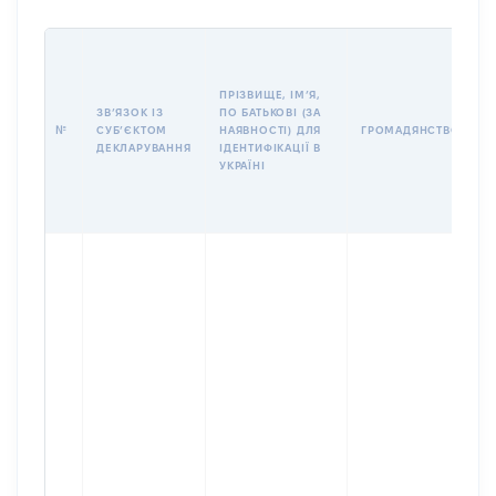
П
І
Б
ПРІЗВИЩЕ, ІМʼЯ,
І
ЗВʼЯЗОК ІЗ
ПО БАТЬКОВІ (ЗА
№
СУБʼЄКТОМ
НАЯВНОСТІ) ДЛЯ
ГРОМАДЯНСТВО
У
ДЕКЛАРУВАННЯ
ІДЕНТИФІКАЦІЇ В
Д
УКРАЇНІ