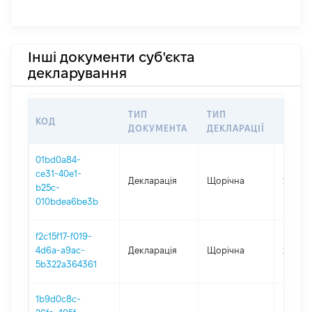
Інші документи суб'єкта
декларування
ТИП
ТИП
КОД
ПЕРІ
ДОКУМЕНТА
ДЕКЛАРАЦІЇ
01bd0a84-
ce31-40e1-
Декларація
Щорічна
2025
b25c-
010bdea6be3b
f2c15f17-f019-
4d6a-a9ac-
Декларація
Щорічна
2024
5b322a364361
1b9d0c8c-