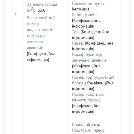
337
Населений пункт:
Загальна площа
Тип 
2
Кегичівка
(м
):
53,6
обʼє
1
Район у місті:
Реєстраційний
варт
[Конфіденційна
номер
інформація]
набу
(кадастровий
Тип:
[Конфіденційна
номер для
інформація]
земельної
Назва:
[Конфіденційна
ділянки):
інформація]
[Конфіденційна
Номер будинку/
інформація]
земельної ділянки:
[Конфіденційна
інформація]
Номер корпусу/секції/
блоку:
[Конфіденційна
інформація]
Номер квартири/
кімнати/гаражу:
[Конфіденційна
інформація]
Країна:
Україна
Поштовий індекс: