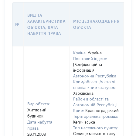
ВАР
ВИД ТА
ДАТ
ХАРАКТЕРИСТИКА
МІСЦЕЗНАХОДЖЕННЯ
ПРА
№
ОБʼЄКТА, ДАТА
ОБʼЄКТА
ОС
НАБУТТЯ ПРАВА
ГР
ОЦІ
Країна:
Україна
Поштовий індекс:
[Конфіденційна
інформація]
Автономна Республіка
Крим/область/місто зі
спеціальним статусом:
Харківська
Район в області та
Вид об'єкта:
Автономній Республіці
Житловий
Крим:
Красноградський
будинок
Територіальна громада:
Дата набуття
Кегичівська
Тип населеного пункту:
права:
Селище міського типу
26.11.2009