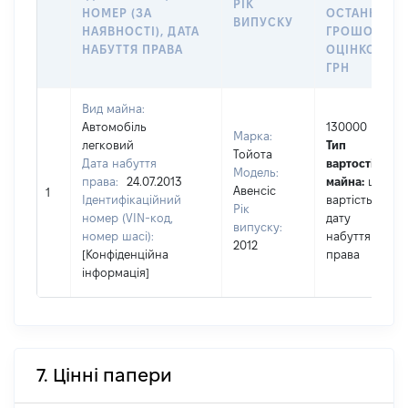
РІК
НОМЕР (ЗА
ОСТАННЬО
ВИПУСКУ
НАЯВНОСТІ), ДАТА
ГРОШОВОЮ
НАБУТТЯ ПРАВА
ОЦІНКОЮ,
ГРН
Вид майна:
Автомобіль
130000
Марка:
легковий
Тип
Тойота
Дата набуття
вартості
Модель:
права:
24.07.2013
майна:
це
Авенсіс
1
Ідентифікаційний
вартість на
Рік
номер (VIN-код,
дату
випуску:
номер шасі):
набуття
2012
[Конфіденційна
права
інформація]
7. Цінні папери