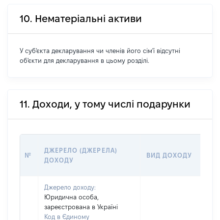
10. Нематеріальні активи
У суб'єкта декларування чи членів його сім'ї відсутні
об'єкти для декларування в цьому розділі.
11. Доходи, у тому числі подарунки
Р
ДЖЕРЕЛО (ДЖЕРЕЛА)
№
ВИД ДОХОДУ
(В
ДОХОДУ
Г
Джерело доходу:
Юридична особа,
зареєстрована в Україні
Код в Єдиному