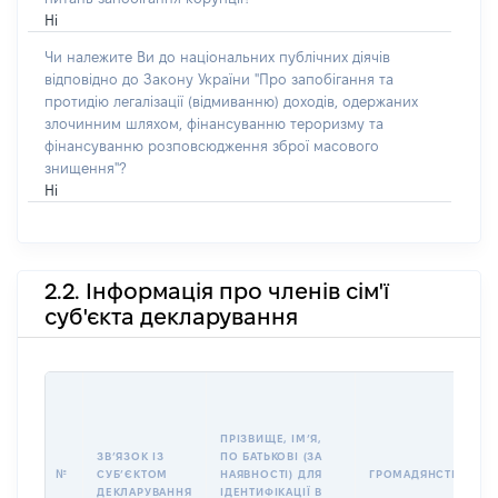
Ні
Чи належите Ви до національних публічних діячів
відповідно до Закону України "Про запобігання та
протидію легалізації (відмиванню) доходів, одержаних
злочинним шляхом, фінансуванню тероризму та
фінансуванню розповсюдження зброї масового
знищення"?
Ні
2.2. Інформація про членів сім'ї
суб'єкта декларування
ПРІЗВИЩЕ, ІМʼЯ,
ЗВʼЯЗОК ІЗ
ПО БАТЬКОВІ (ЗА
№
СУБʼЄКТОМ
НАЯВНОСТІ) ДЛЯ
ГРОМАДЯНСТВО
ДЕКЛАРУВАННЯ
ІДЕНТИФІКАЦІЇ В