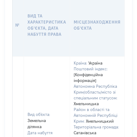
ВАР
ДАТ
НАБ
ВИД ТА
ПРА
ХАРАКТЕРИСТИКА
МІСЦЕЗНАХОДЖЕННЯ
№
ЗА
ОБʼЄКТА, ДАТА
ОБʼЄКТА
ОС
НАБУТТЯ ПРАВА
ГР
ОЦІ
ГРН
Країна:
Україна
Поштовий індекс:
[Конфіденційна
інформація]
Автономна Республіка
Крим/область/місто зі
спеціальним статусом:
Хмельницька
Район в області та
Вид об'єкта:
Автономній Республіці
Земельна
Крим:
Хмельницький
ділянка
Територіальна громада:
Дата набуття
Сатанівська