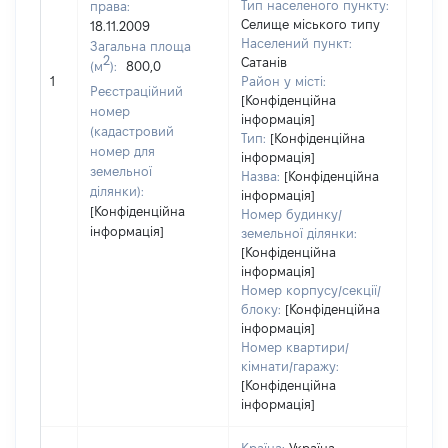
Тип населеного пункту:
права:
Селище міського типу
18.11.2009
Населений пункт:
Загальна площа
2
Сатанів
(м
):
800,0
[Не 
1
Район у місті:
Реєстраційний
[Конфіденційна
номер
інформація]
(кадастровий
Тип:
[Конфіденційна
номер для
інформація]
земельної
Назва:
[Конфіденційна
ділянки):
інформація]
[Конфіденційна
Номер будинку/
інформація]
земельної ділянки:
[Конфіденційна
інформація]
Номер корпусу/секції/
блоку:
[Конфіденційна
інформація]
Номер квартири/
кімнати/гаражу:
[Конфіденційна
інформація]