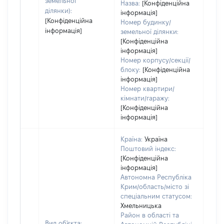
земельної
Назва:
[Конфіденційна
ділянки):
інформація]
[Конфіденційна
Номер будинку/
інформація]
земельної ділянки:
[Конфіденційна
інформація]
Номер корпусу/секції/
блоку:
[Конфіденційна
інформація]
Номер квартири/
кімнати/гаражу:
[Конфіденційна
інформація]
Країна:
Україна
Поштовий індекс:
[Конфіденційна
інформація]
Автономна Республіка
Крим/область/місто зі
спеціальним статусом:
Хмельницька
Район в області та
Вид об'єкта: