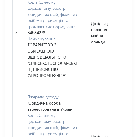
Код в Єдиному
державному реєстрі
юридичних осіб, фізичних
осіб – підприємців та
Дохід від
громадських формувань:
надання
34584276
49
4
майна в
Найменування:
оренду
ТОВАРИСТВО З
ОБМЕЖЕНОЮ
ВІДПОВІДАЛЬНІСТЮ
"СІЛЬСЬКОГОСПОДАРСЬКЕ
ПІДПРИЄМСТВО
"АГРОПРОМТЕХНІКА"
Джерело доходу:
Юридична особа,
зареєстрована в Україні
Код в Єдиному
державному реєстрі
юридичних осіб, фізичних
осіб – підприємців та
Дохід від