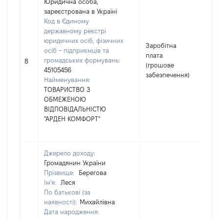
Юридична особа,
зареєстрована в Україні
Код в Єдиному
державному реєстрі
юридичних осіб, фізичних
Заробітна
осіб – підприємців та
плата
громадських формувань:
41
8
(грошове
45105456
забезпечення)
Найменування:
ТОВАРИСТВО З
ОБМЕЖЕНОЮ
ВІДПОВІДАЛЬНІСТЮ
"АРДЕН КОМФОРТ"
Джерело доходу:
Громадянин України
Прізвище:
Берегова
Ім'я:
Леся
По батькові (за
наявності):
Михайлівна
Дата народження: