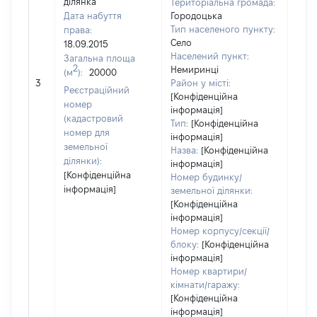
ділянка
Територіальна громада:
Дата набуття
Городоцька
Тип населеного пункту:
права:
Село
18.09.2015
Населений пункт:
Загальна площа
2
Немиринці
(м
):
20000
[Не 
3
Район у місті:
Реєстраційний
[Конфіденційна
номер
інформація]
(кадастровий
Тип:
[Конфіденційна
номер для
інформація]
земельної
Назва:
[Конфіденційна
ділянки):
інформація]
[Конфіденційна
Номер будинку/
інформація]
земельної ділянки:
[Конфіденційна
інформація]
Номер корпусу/секції/
блоку:
[Конфіденційна
інформація]
Номер квартири/
кімнати/гаражу:
[Конфіденційна
інформація]