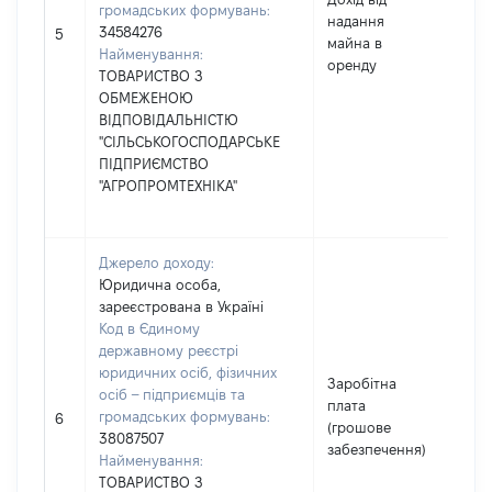
громадських формувань:
надання
34584276
15
5
майна в
Найменування:
оренду
ТОВАРИСТВО З
ОБМЕЖЕНОЮ
ВІДПОВІДАЛЬНІСТЮ
"СІЛЬСЬКОГОСПОДАРСЬКЕ
ПІДПРИЄМСТВО
"АГРОПРОМТЕХНІКА"
Джерело доходу:
Юридична особа,
зареєстрована в Україні
Код в Єдиному
державному реєстрі
юридичних осіб, фізичних
Заробітна
осіб – підприємців та
плата
громадських формувань:
11
6
(грошове
38087507
забезпечення)
Найменування:
ТОВАРИСТВО З