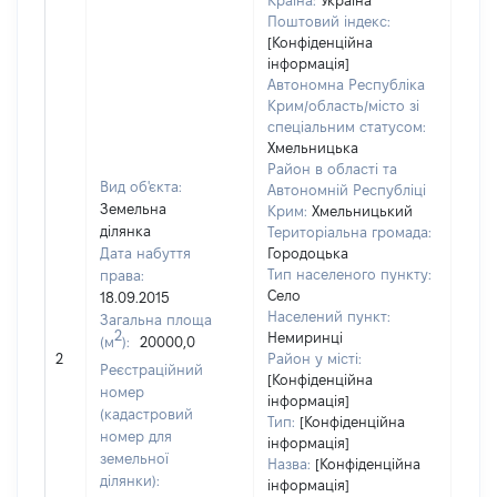
Країна:
Україна
Поштовий індекс:
[Конфіденційна
інформація]
Автономна Республіка
Крим/область/місто зі
спеціальним статусом:
Хмельницька
Район в області та
Вид об'єкта:
Автономній Республіці
Земельна
Крим:
Хмельницький
ділянка
Територіальна громада:
Дата набуття
Городоцька
Тип населеного пункту:
права:
Село
18.09.2015
Населений пункт:
Загальна площа
2
Немиринці
(м
):
20000,0
[Не 
2
Район у місті:
Реєстраційний
[Конфіденційна
номер
інформація]
(кадастровий
Тип:
[Конфіденційна
номер для
інформація]
земельної
Назва:
[Конфіденційна
ділянки):
інформація]