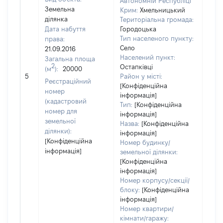
Автономній Республіці
Земельна
Крим:
Хмельницький
ділянка
Територіальна громада:
Дата набуття
Городоцька
Тип населеного пункту:
права:
Село
21.09.2016
Населений пункт:
Загальна площа
2
Остапківці
(м
):
20000
[Не 
5
Район у місті:
Реєстраційний
[Конфіденційна
номер
інформація]
(кадастровий
Тип:
[Конфіденційна
номер для
інформація]
земельної
Назва:
[Конфіденційна
ділянки):
інформація]
[Конфіденційна
Номер будинку/
інформація]
земельної ділянки:
[Конфіденційна
інформація]
Номер корпусу/секції/
блоку:
[Конфіденційна
інформація]
Номер квартири/
кімнати/гаражу: