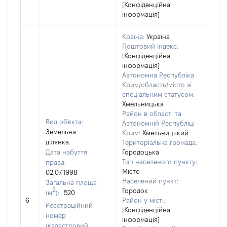
[Конфіденційна
інформація]
Країна:
Україна
Поштовий індекс:
[Конфіденційна
інформація]
Автономна Республіка
Крим/область/місто зі
спеціальним статусом:
Хмельницька
Район в області та
Вид об'єкта:
Автономній Республіці
Земельна
Крим:
Хмельницький
ділянка
Територіальна громада:
Дата набуття
Городоцька
Тип населеного пункту:
права:
Місто
02.07.1998
Населений пункт:
Загальна площа
2
Городок
(м
):
520
[Не 
6
Район у місті:
Реєстраційний
[Конфіденційна
номер
інформація]
(кадастровий