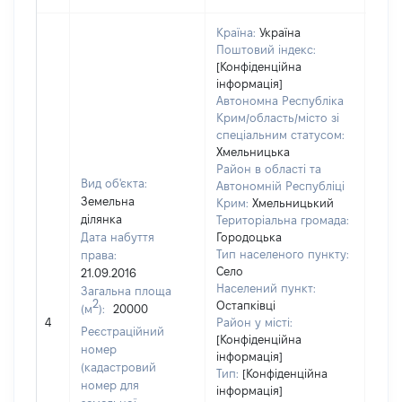
Країна:
Україна
Поштовий індекс:
[Конфіденційна
інформація]
Автономна Республіка
Крим/область/місто зі
спеціальним статусом:
Хмельницька
Район в області та
Вид об'єкта:
Автономній Республіці
Земельна
Крим:
Хмельницький
ділянка
Територіальна громада:
Дата набуття
Городоцька
Тип населеного пункту:
права:
Село
21.09.2016
Населений пункт:
Загальна площа
2
Остапківці
(м
):
20000
[Не 
4
Район у місті:
Реєстраційний
[Конфіденційна
номер
інформація]
(кадастровий
Тип:
[Конфіденційна
номер для
інформація]