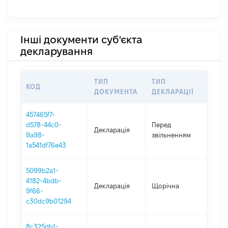
Інші документи суб'єкта
декларування
ТИП
ТИП
КОД
ПЕР
ДОКУМЕНТА
ДЕКЛАРАЦІЇ
457465f7-
01.0
d578-44c0-
Перед
Декларація
-
9a98-
звільненням
15.0
1a541df76e43
5099b2a1-
4182-4bdb-
Декларація
Щорічна
2025
9f66-
c30dc9b01294
8c325db1-