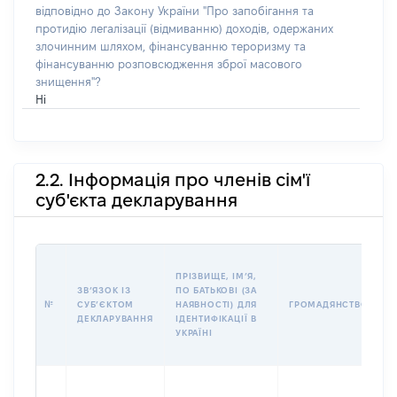
відповідно до Закону України "Про запобігання та
протидію легалізації (відмиванню) доходів, одержаних
злочинним шляхом, фінансуванню тероризму та
фінансуванню розповсюдження зброї масового
знищення"?
Ні
2.2. Інформація про членів сім'ї
суб'єкта декларування
П
ПРІЗВИЩЕ, ІМʼЯ,
Б
ЗВʼЯЗОК ІЗ
ПО БАТЬКОВІ (ЗА
І
№
СУБʼЄКТОМ
НАЯВНОСТІ) ДЛЯ
ГРОМАДЯНСТВО
М
ДЕКЛАРУВАННЯ
ІДЕНТИФІКАЦІЇ В
УКРАЇНІ