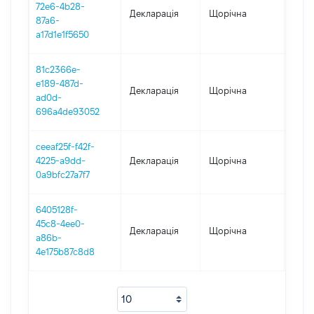
72e6-4b28-
Декларація
Щорічна
2020
87a6-
a17d1e1f5650
81c2366e-
e189-487d-
Декларація
Щорічна
2019
ad0d-
696a4de93052
ceeaf25f-f42f-
4225-a9dd-
Декларація
Щорічна
2018
0a9bfc27a7f7
6405128f-
45c8-4ee0-
Декларація
Щорічна
2017
a86b-
4e175b87c8d8