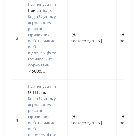
Найменування:
Приват Банк
Код в Єдиному
державному
реєстрі
юридичних
[Не
[Не
3
осіб, фізичних
застосовується]
застосо
осіб –
підприємців та
громадських
формувань:
14360570
Найменування:
ОТП Банк
Код в Єдиному
державному
реєстрі
юридичних
[Не
[Не
4
осіб, фізичних
застосовується]
застосо
осіб –
підприємців та