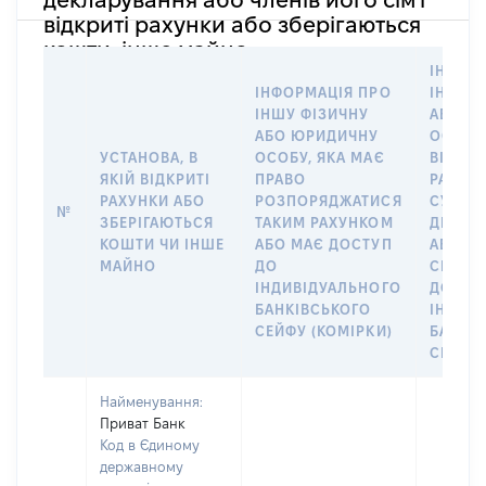
відкриті рахунки або зберігаються
кошти, інше майно
ІНФОР
ІНФОРМАЦІЯ ПРО
ІНШУ 
ІНШУ ФІЗИЧНУ
АБО Ю
АБО ЮРИДИЧНУ
ОСОБУ,
УСТАНОВА, В
ОСОБУ, ЯКА МАЄ
ВІДКР
ЯКІЙ ВІДКРИТІ
ПРАВО
РАХУНО
РАХУНКИ АБО
РОЗПОРЯДЖАТИСЯ
СУБ’ЄК
№
ЗБЕРІГАЮТЬСЯ
ТАКИМ РАХУНКОМ
ДЕКЛА
КОШТИ ЧИ ІНШЕ
АБО МАЄ ДОСТУП
АБО ЧЛ
МАЙНО
ДО
СІМ’Ї 
ІНДИВІДУАЛЬНОГО
ДОГОВ
БАНКІВСЬКОГО
ІНДИВ
СЕЙФУ (КОМІРКИ)
БАНКІ
СЕЙФУ 
Найменування:
Приват Банк
Код в Єдиному
державному