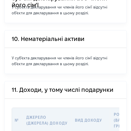
його сім'ї
У суб'єкта декларування чи членів його сім'ї відсутні
об'єкти для декларування в цьому розділі.
10. Нематеріальні активи
У суб'єкта декларування чи членів його сім'ї відсутні
об'єкти для декларування в цьому розділі.
11. Доходи, у тому числі подарунки
РОЗМІР
ДЖЕРЕЛО
№
ВИД ДОХОДУ
(ВАРТІС
(ДЖЕРЕЛА) ДОХОДУ
ГРН