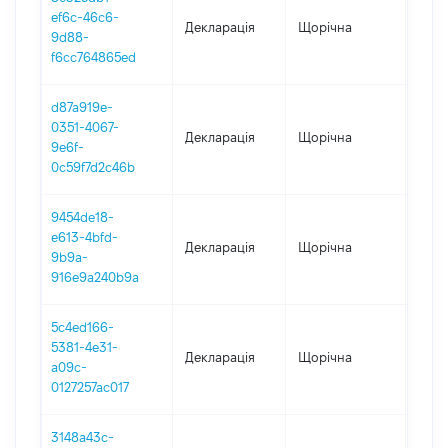
ef6c-46c6-
Декларація
Щорічна
2024
9d88-
f6cc764865ed
d87a919e-
0351-4067-
Декларація
Щорічна
2023
9e6f-
0c59f7d2c46b
9454de18-
e613-4bfd-
Декларація
Щорічна
2022
9b9a-
916e9a240b9a
5c4ed166-
5381-4e31-
Декларація
Щорічна
2021
a09c-
0127257ac017
3148a43c-