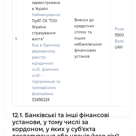
зареєстрована
в Україні
Найменування:
Внески до
ПрАТ СК "ПЗУ
кредитних
Україна
Розмір:
спілок та
страхування
55000
інших
1
життя"
Валюта:
небанківських
Код в Єдиному
UAH
фінансових
державному
установ
реєстрі
юридичних
осіб, фізичних
осіб –
підприємців та
громадських
формувань:
32456224
12.1. Банківські та інші фінансові
установи, у тому числі за
кордоном, у яких у суб'єкта
декларування або членів його сім'ї