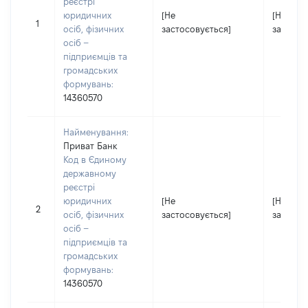
реєстрі
юридичних
[Не
[Не
1
осіб, фізичних
застосовується]
застосо
осіб –
підприємців та
громадських
формувань:
14360570
Найменування:
Приват Банк
Код в Єдиному
державному
реєстрі
юридичних
[Не
[Не
2
осіб, фізичних
застосовується]
застосо
осіб –
підприємців та
громадських
формувань:
14360570