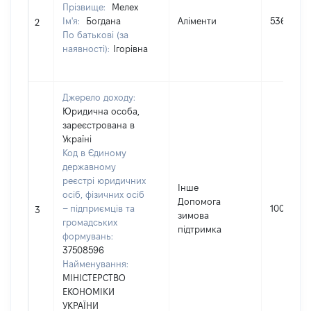
Прізвище:
Мелех
Ім'я:
Богдана
Аліменти
53627
2
По батькові (за
наявності):
Ігорівна
Джерело доходу:
Юридична особа,
зареєстрована в
Україні
Код в Єдиному
державному
реєстрі юридичних
Інше
осіб, фізичних осіб
Допомога
– підприємців та
1000
3
зимова
громадських
підтримка
формувань:
37508596
Найменування:
МІНІСТЕРСТВО
ЕКОНОМІКИ
УКРАЇНИ