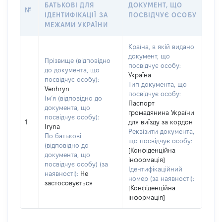
БАТЬКОВІ ДЛЯ
ДОКУМЕНТ, ЩО
№
ІДЕНТИФІКАЦІЇ ЗА
ПОСВІДЧУЄ ОСОБУ
МЕЖАМИ УКРАЇНИ
Країна, в якій видано
документ, що
Прізвище (відповідно
посвідчує особу:
до документа, що
Україна
посвідчує особу):
Тип документа, що
Venhryn
посвідчує особу:
Ім’я (відповідно до
Паспорт
документа, що
громадянина України
посвідчує особу):
1
для виїзду за кордон
Iryna
Реквізити документа,
По батькові
що посвідчує особу:
(відповідно до
[Конфіденційна
документа, що
інформація]
посвідчує особу) (за
Ідентифікаційний
наявності):
Не
номер (за наявності):
застосовується
[Конфіденційна
інформація]