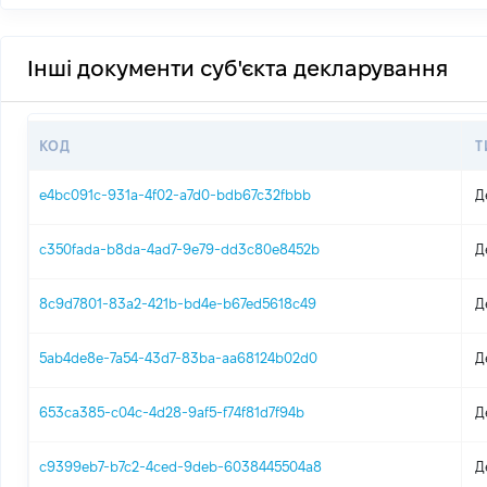
Інші документи суб'єкта декларування
КОД
Т
e4bc091c-931a-4f02-a7d0-bdb67c32fbbb
Д
c350fada-b8da-4ad7-9e79-dd3c80e8452b
Д
8c9d7801-83a2-421b-bd4e-b67ed5618c49
Д
5ab4de8e-7a54-43d7-83ba-aa68124b02d0
Д
653ca385-c04c-4d28-9af5-f74f81d7f94b
Д
c9399eb7-b7c2-4ced-9deb-6038445504a8
Д