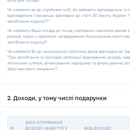
Категорія посади:
Чи належите ви до службових осіб, які займають відповідальне та
відповідальне становище, відповідно до статті 50 Закону України 
запобігання корупції”?
Чи належить Ваша посада до посад, пов'язаних з високим рівнем 
ризиків, згідно з переліком, затвердженим Національним агентств
запобігання корупції?
Чи належите Ви до національних публічних діячів відповідно до За
“Про запобігання та протидію легалізації (відмиванню) доходів, од
злочинним шляхом, фінансуванню тероризму та фінансуванню р
зброї масового знищення”?
2. Доходи, у тому числі подарунки
ДАТА ОТРИМАННЯ
№
ДОХОДУ (НАБУТТЯ У
ВИД ДОХОДУ