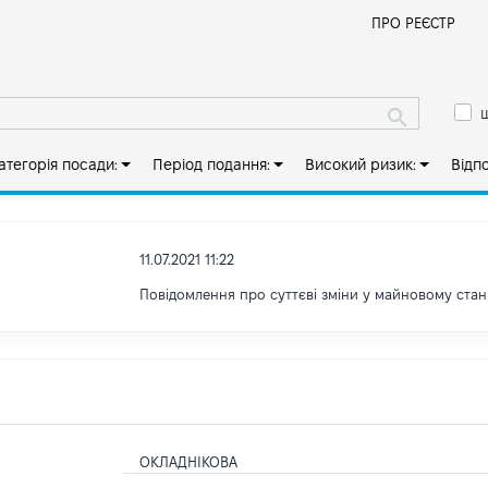
Й
ПРО РЕЄСТР
ш
атегорія посади:
Період подання:
Високий ризик:
Відп
11.07.2021 11:22
Повідомлення про суттєві зміни y майновому стан
ОКЛАДНІКОВА