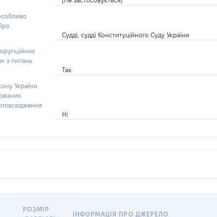
[Не застосовується]
 особливо
“Про
Судді, судді Конституційного Суду України
корупційних
ом з питань
Так
кону України
ержаних
озповсюдження
Ні
РОЗМІР
ІНФОРМАЦІЯ ПРО ДЖЕРЕЛО