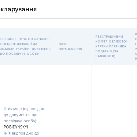
декларування
РЕЄСТРАЦІЙНИЙ
ПРІЗВИЩЕ, ІМʼЯ, ПО БАТЬКОВІ
НОМЕР ОБЛІКОВОЇ
ДЛЯ ІДЕНТИФІКАЦІЇ ЗА
ДАТА
КАРТКИ ПЛАТНИКА
МЕЖАМИ УКРАЇНИ, ДОКУМЕНТ,
НАРОДЖЕННЯ
У
ПОДАТКІВ (ЗА
ЩО ПОСВІДЧУЄ ОСОБУ
НАЯВНОСТІ)
Прізвище (відповідно
до документа, що
посвідчує особу):
POBIDYNSKYI
Ім’я (відповідно до