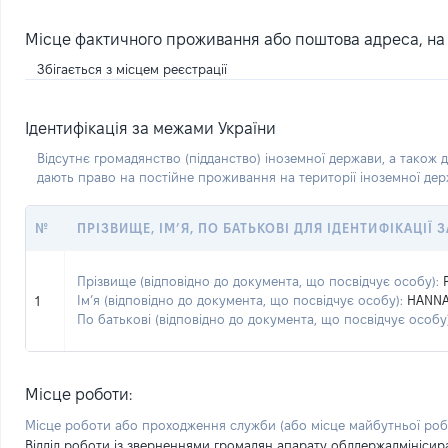
Місце фактичного проживання або поштова адреса, на я
Збігається з місцем реєстрації
Ідентифікація за межами України
Відсутнє громадянство (підданство) іноземної держави, а також д
дають право на постійне проживання на території іноземної де
№
ПРІЗВИЩЕ, ІМ’Я, ПО БАТЬКОВІ ДЛЯ ІДЕНТИФІКАЦІЇ
Прізвище (відповідно до документа, що посвідчує особу):
Ім’я (відповідно до документа, що посвідчує особу):
HANN
1
По батькові (відповідно до документа, що посвідчує особу)
Місце роботи:
Місце роботи або проходження служби
(або місце майбутньої ро
Відділ роботи із зверненнями громадян апарату облдержадмінісира