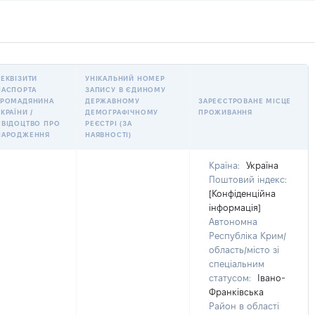
РЕКВІЗИТИ
УНІКАЛЬНИЙ НОМЕР
ПАСПОРТА
ЗАПИСУ В ЄДИНОМУ
ГРОМАДЯНИНА
ДЕРЖАВНОМУ
ЗАРЕЄСТРОВАНЕ МІСЦЕ
КРАЇНИ /
ДЕМОГРАФІЧНОМУ
ПРОЖИВАННЯ
СВІДОЦТВО ПРО
РЕЄСТРІ (ЗА
НАРОДЖЕННЯ
НАЯВНОСТІ)
Країна:
Україна
Поштовий індекс:
[Конфіденційна
інформація]
Автономна
Республіка Крим/
область/місто зі
спеціальним
статусом:
Івано-
Франківська
Район в області