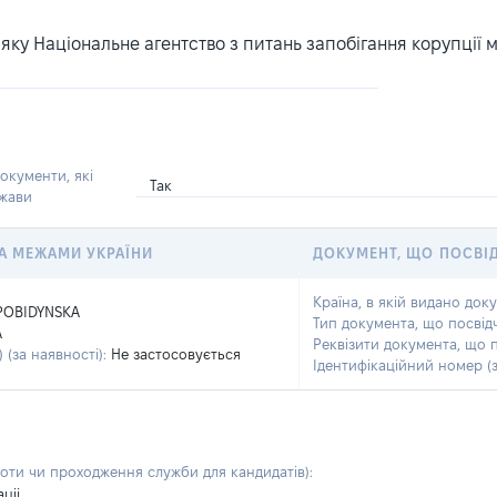
ку Національне агентство з питань запобігання корупції 
окументи, які
Так
ржави
 ЗА МЕЖАМИ УКРАЇНИ
ДОКУМЕНТ, ЩО ПОСВІ
Країна, в якій видано док
POBIDYNSKA
Тип документа, що посвід
A
Реквізити документа, що 
 (за наявності):
Не застосовується
Ідентифікаційний номер (з
боти чи проходження служби для кандидатів)
:
ціі