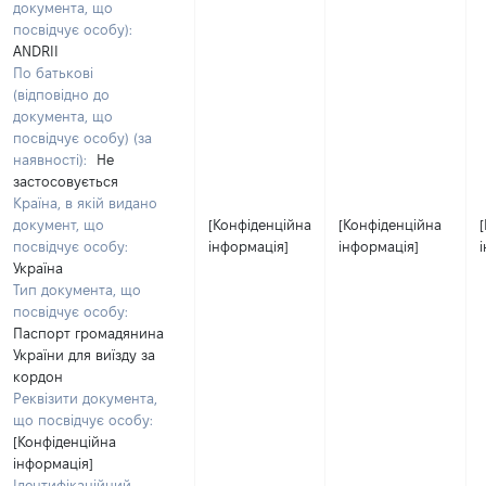
документа, що
посвідчує особу):
ANDRII
По батькові
(відповідно до
документа, що
посвідчує особу) (за
наявності):
Не
застосовується
Країна, в якій видано
документ, що
[Конфіденційна
[Конфіденційна
посвідчує особу:
інформація]
інформація]
Україна
Тип документа, що
посвідчує особу:
Паспорт громадянина
України для виїзду за
кордон
Реквізити документа,
що посвідчує особу:
[Конфіденційна
інформація]
Ідентифікаційний