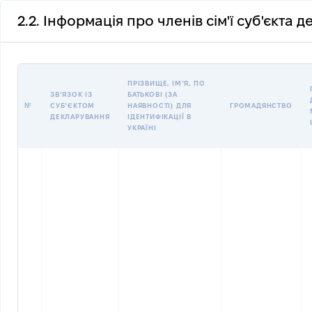
2.2. Інформація про членів сім'ї суб'єкта 
ПРІЗВИЩЕ, ІМʼЯ, ПО
ЗВʼЯЗОК ІЗ
БАТЬКОВІ (ЗА
№
СУБʼЄКТОМ
НАЯВНОСТІ) ДЛЯ
ГРОМАДЯНСТВО
ДЕКЛАРУВАННЯ
ІДЕНТИФІКАЦІЇ В
УКРАЇНІ