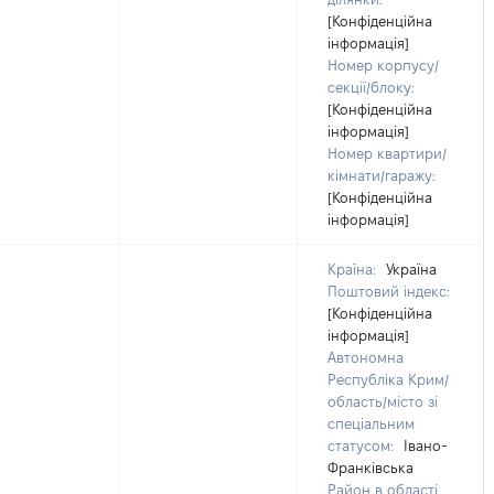
[Конфіденційна
інформація]
Номер корпусу/
секції/блоку:
[Конфіденційна
інформація]
Номер квартири/
кімнати/гаражу:
[Конфіденційна
інформація]
Країна:
Україна
Поштовий індекс:
[Конфіденційна
інформація]
Автономна
Республіка Крим/
область/місто зі
спеціальним
статусом:
Івано-
Франківська
Район в області