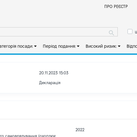
Й
ПРО РЕЄСТР
ш
атегорія посади:
Період подання:
Високий ризик:
Відп
20.11.2023 15:03
Декларація
2022
ого самоврядування (охоплює