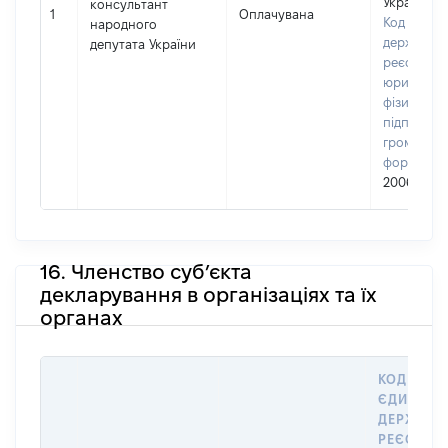
України
консультант
1
Оплачувана
Код в Єди
народного
державно
депутата України
реєстрі
юридичних
фізичних о
підприємц
громадськ
формуван
20064120
16. Членство суб’єкта
декларування в організаціях та їх
органах
КОД В
ЄДИНОМ
ДЕРЖАВН
РЕЄСТРІ