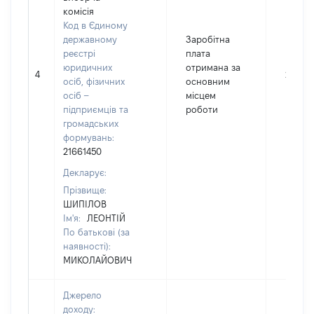
комісія
Код в Єдиному
державному
Заробітна
реєстрі
плата
юридичних
отримана за
4
23414
осіб, фізичних
основним
осіб –
місцем
підприємців та
роботи
громадських
формувань:
21661450
Декларує:
Прізвище:
ШИПІЛОВ
Ім'я:
ЛЕОНТІЙ
По батькові (за
наявності):
МИКОЛАЙОВИЧ
Джерело
доходу: