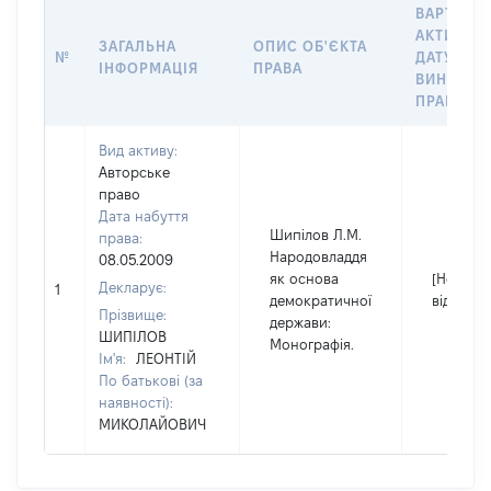
ВАРТІСТЬ
АКТИВУ Н
ЗАГАЛЬНА
ОПИС ОБ'ЄКТА
№
ДАТУ
ІНФОРМАЦІЯ
ПРАВА
ВИНИКНЕ
ПРАВА
Вид активу:
Авторське
право
Дата набуття
Шипілов Л.М.
права:
Народовладдя
08.05.2009
як основа
[Не
Декларує:
1
демократичної
відомо]
Прізвище:
держави:
ШИПІЛОВ
Монографія.
Ім'я:
ЛЕОНТІЙ
По батькові (за
наявності):
МИКОЛАЙОВИЧ