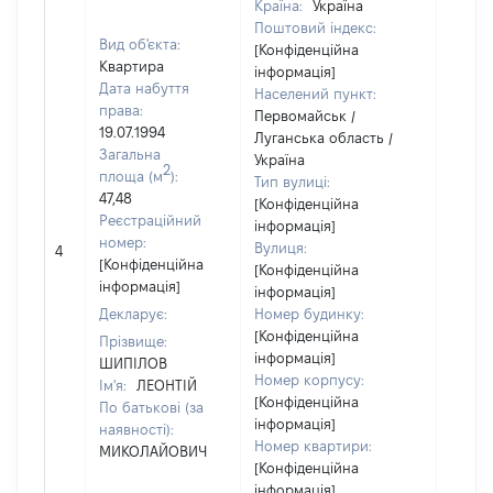
Країна:
Україна
Поштовий індекс:
Вид об'єкта:
[Конфіденційна
Квартира
інформація]
Дата набуття
Населений пункт:
права:
Первомайськ /
19.07.1994
Луганська область /
Загальна
Україна
2
площа (м
):
Тип вулиці:
47,48
[Конфіденційна
Реєстраційний
інформація]
[Не
номер:
Вулиця:
4
відом
[Конфіденційна
[Конфіденційна
інформація]
інформація]
Декларує:
Номер будинку:
[Конфіденційна
Прізвище:
інформація]
ШИПІЛОВ
Номер корпусу:
Ім'я:
ЛЕОНТІЙ
[Конфіденційна
По батькові (за
інформація]
наявності):
Номер квартири:
МИКОЛАЙОВИЧ
[Конфіденційна
інформація]