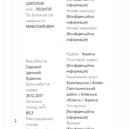
ШИПІЛОВ
інформація]
Ім'я:
ЛЕОНТІЙ
Номер корпусу:
По батькові (за
[Конфіденційна
наявності):
інформація]
МИКОЛАЙОВИЧ
Номер квартири:
[Конфіденційна
інформація]
Країна:
Україна
Поштовий індекс:
Вид об'єкта:
[Конфіденційна
Садовий
інформація]
(дачний)
Населений пункт:
будинок
Крюківщина / Києво-
Дата набуття
Святошинський
права:
район / Київська
25.12.2017
область / Україна
Загальна
2
Тип вулиці:
площа (м
):
[Конфіденційна
85,3
інформація]
[Не
Реєстраційний
2
Вулиця:
відом
номер:
[Конфіденційна