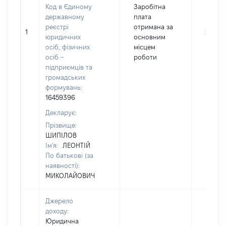
Код в Єдиному
Заробітна
державному
плата
реєстрі
отримана за
1
202731
юридичних
основним
осіб, фізичних
місцем
осіб –
роботи
підприємців та
громадських
формувань:
16459396
Декларує:
Прізвище:
ШИПІЛОВ
Ім'я:
ЛЕОНТІЙ
По батькові (за
наявності):
МИКОЛАЙОВИЧ
Джерело
доходу:
Юридична