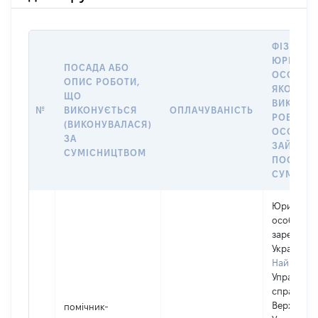
ФІЗИЧНА
ЮРИДИЧ
ПОСАДА АБО
ОСОБА, 
ОПИС РОБОТИ,
ЯКОЇ
ЩО
ВИКОНУ
№
ВИКОНУЄТЬСЯ
ОПЛАЧУВАНІСТЬ
РОБОТА (
(ВИКОНУВАЛАСЯ)
ОСОБА
ЗА
ЗАЙМАЛ
СУМІСНИЦТВОМ
ПОСАДУ 
СУМІСН
Юридичн
особа,
зареєстро
Україні
Найменув
Управлінн
справами
Верховної
помічник-