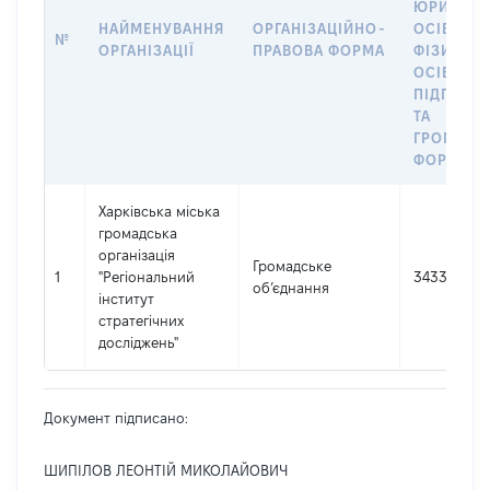
ЮРИДИЧ
НАЙМЕНУВАННЯ
ОРГАНІЗАЦІЙНО-
ОСІБ,
№
ОРГАНІЗАЦІЇ
ПРАВОВА ФОРМА
ФІЗИЧНИ
ОСІБ –
ПІДПРИЄ
ТА
ГРОМАДС
ФОРМУВА
Харківська міська
громадська
організація
Громадське
1
"Регіональний
34330122
об’єднання
інститут
стратегічних
досліджень"
Документ підписано:
ШИПІЛОВ ЛЕОНТІЙ МИКОЛАЙОВИЧ