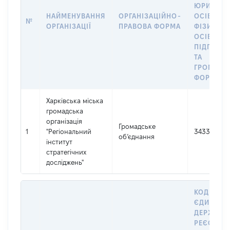
ЮРИДИЧ
НАЙМЕНУВАННЯ
ОРГАНІЗАЦІЙНО-
ОСІБ,
№
ОРГАНІЗАЦІЇ
ПРАВОВА ФОРМА
ФІЗИЧНИ
ОСІБ –
ПІДПРИЄ
ТА
ГРОМАДС
ФОРМУВА
Харківська міська
громадська
організація
Громадське
1
"Регіональний
34330122
об’єднання
інститут
стратегічних
досліджень"
КОД В
ЄДИНОМ
ДЕРЖАВН
РЕЄСТРІ