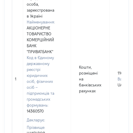
особа,
зареєстрована
в Україні
Найменування:
АКЦІОНЕРНЕ
ТОВАРИСТВО
КОМЕРЦІЙНИЙ
БАНК
"ПРИВАТБАНК"
Код в Єдиному
державному
Кошти,
реєстрі
розміщені
116814
юридичних
1
на
Валюта:
осіб, фізичних
банківських
UAH
осіб –
рахунках
підприємців та
громадських
формувань:
14360570
Декларує:
Прізвище: