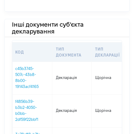
Інші документи суб'єкта
декларування
ТИП
ТИП
КОД
ПЕ
ДОКУМЕНТА
ДЕКЛАРАЦІЇ
c45b3745-
507c-43b8-
Декларація
Щорічна
20
8b00-
19143acf4165
f4856b39-
b3b2-4050-
Декларація
Щорічна
20
b0bb-
2df59f22bbf1