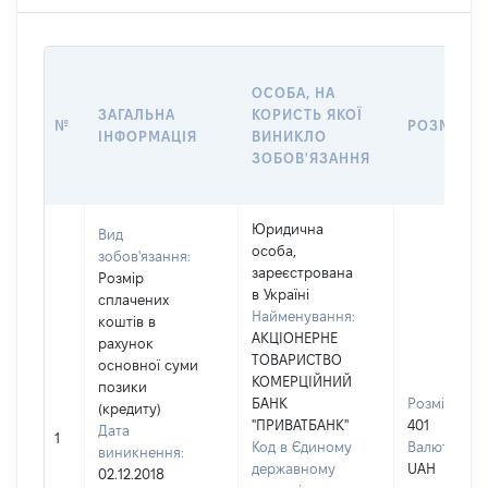
ОСОБА, НА
ЗАГАЛЬНА
КОРИСТЬ ЯКОЇ
№
РОЗМІР
ІНФОРМАЦІЯ
ВИНИКЛО
ЗОБОВ'ЯЗАННЯ
Юридична
Вид
особа,
зобов'язання:
зареєстрована
Розмір
в Україні
сплачених
Найменування:
коштів в
АКЦІОНЕРНЕ
рахунок
ТОВАРИСТВО
основної суми
КОМЕРЦІЙНИЙ
позики
БАНК
Розмір:
(кредиту)
"ПРИВАТБАНК"
401
Дата
1
Код в Єдиному
Валюта:
виникнення:
державному
UAH
02.12.2018