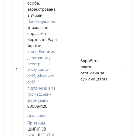
особа,
зареєстрована
в Україні
Найменування:
Управління
справами
Верховної Ради
України
Код в Єдиному
державному
Заробітна
реєстрі
плата
2
юридичних
84643
отримана за
осіб, фізичних
сумісництвом
осіб –
підприємців та
громадських
формувань:
200064120
Декларує:
Прізвище:
ШИПІЛОВ
Ім'я:
ЛЕОНТІЙ