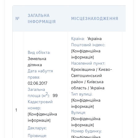
ВАРТ
ЗАГАЛЬНА
№
МІСЦЕЗНАХОДЖЕННЯ
НА Д
ІНФОРМАЦІЯ
НАБУ
Країна:
Україна
Поштовий індекс:
[Конфіденційна
Вид об'єкта:
інформація]
Земельна
Населений пункт:
ділянка
Крюківщина / Києво-
Дата набуття
Святошинський
права:
район / Київська
02.06.2017
область / Україна
Загальна
2
Тип вулиці:
площа (м
):
99
[Конфіденційна
Кадастровий
інформація]
номер:
1
10879
Вулиця:
[Конфіденційна
[Конфіденційна
інформація]
інформація]
Декларує:
Номер будинку:
Прізвище:
[Конфіденційна