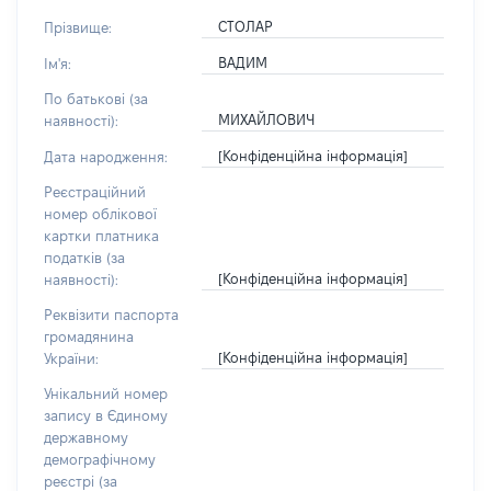
СТОЛАР
Прізвище:
ВАДИМ
Ім'я:
По батькові (за
МИХАЙЛОВИЧ
наявності):
[Конфіденційна інформація]
Дата народження:
Реєстраційний
номер облікової
картки платника
податків (за
[Конфіденційна інформація]
наявності):
Реквізити паспорта
громадянина
[Конфіденційна інформація]
України:
Унікальний номер
запису в Єдиному
державному
демографічному
реєстрі (за