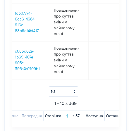
Повідомлення
fdb07774-
про суттєві
6dc6-4684-
зміни y
-
202
916c-
майновому
88b9e14bf417
стані
Повідомлення
c083d62e-
про суттєві
1b69-407e-
зміни y
-
202
905c-
майновому
395a7a0709b1
стані
1 - 10 з 369
Перша
Попередня
Сторінка
з
37
Наступна
Остання