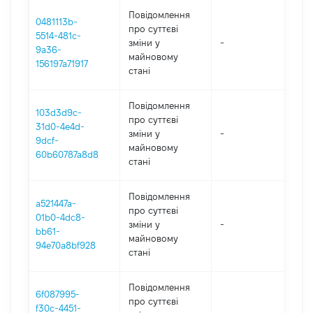
Повідомлення
0481113b-
про суттєві
5514-481c-
зміни y
-
202
9a36-
майновому
156197a71917
стані
Повідомлення
103d3d9c-
про суттєві
31d0-4e4d-
зміни y
-
202
9dcf-
майновому
60b60787a8d8
стані
Повідомлення
a521447a-
про суттєві
01b0-4dc8-
зміни y
-
202
bb61-
майновому
94e70a8bf928
стані
Повідомлення
6f087995-
про суттєві
f30c-4451-