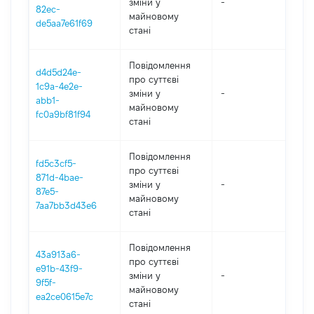
зміни y
-
202
82ec-
майновому
de5aa7e61f69
стані
Повідомлення
d4d5d24e-
про суттєві
1c9a-4e2e-
зміни y
-
202
abb1-
майновому
fc0a9bf81f94
стані
Повідомлення
fd5c3cf5-
про суттєві
871d-4bae-
зміни y
-
202
87e5-
майновому
7aa7bb3d43e6
стані
Повідомлення
43a913a6-
про суттєві
e91b-43f9-
зміни y
-
202
9f5f-
майновому
ea2ce0615e7c
стані