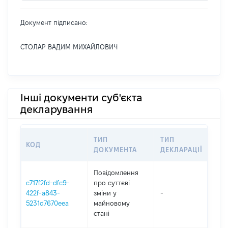
Документ підписано:
СТОЛАР ВАДИМ МИХАЙЛОВИЧ
Інші документи суб'єкта
декларування
ТИП
ТИП
КОД
ПЕ
ДОКУМЕНТА
ДЕКЛАРАЦІЇ
Повідомлення
c717f2fd-dfc9-
про суттєві
422f-a843-
зміни y
-
202
5231d7670eea
майновому
стані