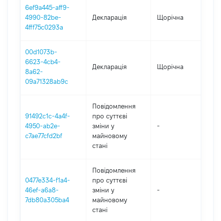
6ef9a445-aff9-
4990-82be-
Декларація
Щорічна
20
4fff75c0293a
00d1073b-
6623-4cb4-
Декларація
Щорічна
202
8a62-
09a71328ab9c
Повідомлення
91492c1c-4a4f-
про суттєві
4950-ab2e-
зміни y
-
20
c7ae77cfd2bf
майновому
стані
Повідомлення
0477e334-f1a4-
про суттєві
46ef-a6a8-
зміни y
-
20
7db80a305ba4
майновому
стані