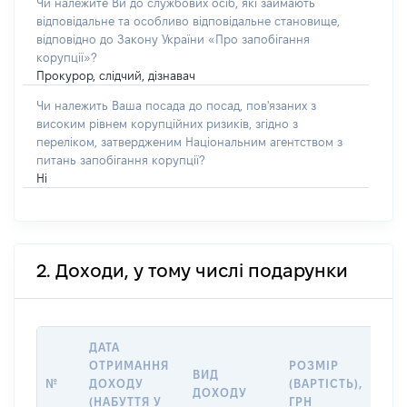
Чи належите Ви до службових осіб, які займають
відповідальне та особливо відповідальне становище,
відповідно до Закону України «Про запобігання
корупції»?
Прокурор, слідчий, дізнавач
Чи належить Ваша посада до посад, пов'язаних з
високим рівнем корупційних ризиків, згідно з
переліком, затвердженим Національним агентством з
питань запобігання корупції?
Ні
2. Доходи, у тому числі подарунки
ДАТА
ІН
ОТРИМАННЯ
РОЗМІР
ВИД
ПР
№
ДОХОДУ
(ВАРТІСТЬ),
ДОХОДУ
(Д
(НАБУТТЯ У
ГРН