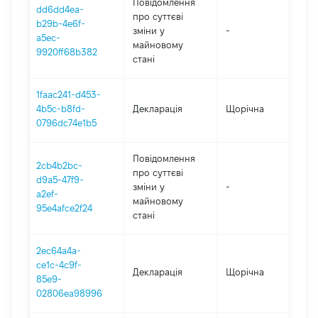
Повідомлення
dd6dd4ea-
про суттєві
b29b-4e6f-
зміни y
-
20
a5ec-
майновому
9920ff68b382
стані
1faac241-d453-
4b5c-b8fd-
Декларація
Щорічна
20
0796dc74e1b5
Повідомлення
2cb4b2bc-
про суттєві
d9a5-47f9-
зміни y
-
20
a2ef-
майновому
95e4afce2f24
стані
2ec64a4a-
ce1c-4c9f-
Декларація
Щорічна
20
85e9-
02806ea98996