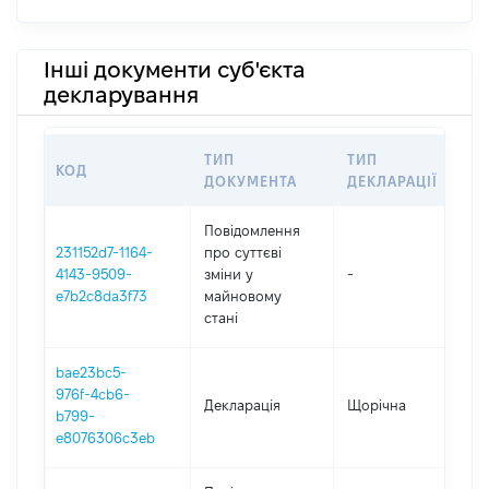
Інші документи суб'єкта
декларування
ТИП
ТИП
КОД
ПЕ
ДОКУМЕНТА
ДЕКЛАРАЦІЇ
Повідомлення
231152d7-1164-
про суттєві
4143-9509-
зміни y
-
20
e7b2c8da3f73
майновому
стані
bae23bc5-
976f-4cb6-
Декларація
Щорічна
20
b799-
e8076306c3eb