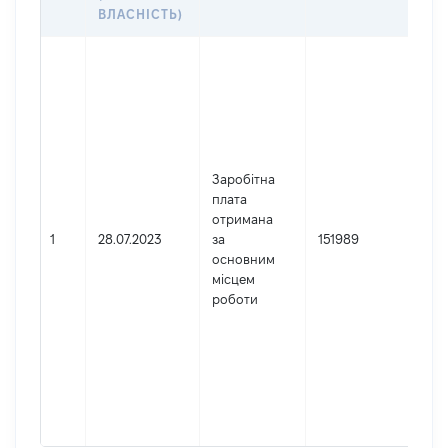
ДО
ВЛАСНІСТЬ)
Дже
Юр
осо
зар
в У
Най
Заробітна
ЧЕ
плата
ОБ
отримана
ПР
1
28.07.2023
за
151989
Код
основним
де
місцем
реє
роботи
юр
осі
осі
під
гро
фор
029