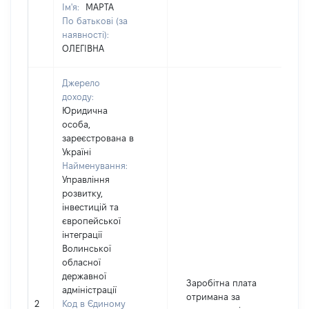
Ім'я:
МАРТА
По батькові (за
наявності):
ОЛЕГІВНА
Джерело
доходу:
Юридична
особа,
зареєстрована в
Україні
Найменування:
Управління
розвитку,
інвестицій та
європейської
інтеграції
Волинської
обласної
державної
Заробітна плата
адміністрації
отримана за
2
Код в Єдиному