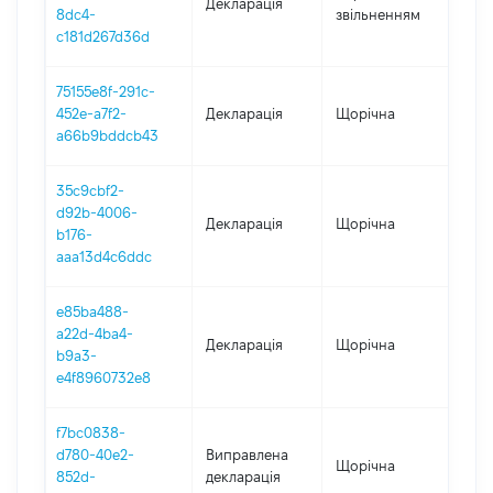
Декларація
-
8dc4-
звільненням
31.
c181d267d36d
75155e8f-291c-
452e-a7f2-
Декларація
Щорічна
202
a66b9bddcb43
35c9cbf2-
d92b-4006-
Декларація
Щорічна
202
b176-
aaa13d4c6ddc
e85ba488-
a22d-4ba4-
Декларація
Щорічна
202
b9a3-
e4f8960732e8
f7bc0838-
d780-40e2-
Виправлена
Щорічна
201
852d-
декларація