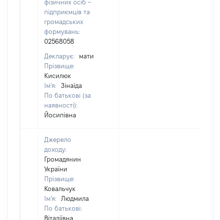
фізичних осіб –
підприємців та
громадських
формувань:
02568058
Декларує:
мати
Прізвище:
Кисилюк
Ім'я:
Зінаїда
По батькові (за
наявності):
Йосипівна
Джерело
доходу:
Громадянин
України
Прізвище:
Ковальчук
Ім'я:
Людмила
По батькові:
Віталіївна