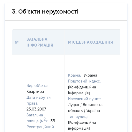
3. Об'єкти нерухомості
ВАРТ
ЗАГАЛЬНА
№
МІСЦЕЗНАХОДЖЕННЯ
НА Д
ІНФОРМАЦІЯ
НАБУ
Країна:
Україна
Поштовий індекс:
Вид об'єкта:
[Конфіденційна
Квартира
інформація]
Дата набуття
Населений пункт:
права:
Луцьк / Волинська
23.03.2007
область / Україна
Загальна
Тип вулиці:
2
площа (м
):
35
[Конфіденційна
Реєстраційний
інформація]