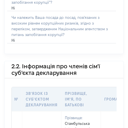
запобігання корупції”?
Ні
Чи належить Ваша посада до посад, пов'язаних з
високим рівнем корупційних ризиків, згідно з
переліком, затвердженим Національним агентством з
питань запобігання корупції?
Ні
2.2. Інформація про членів сім'ї
суб'єкта декларування
ЗВ'ЯЗОК ІЗ
ПРІЗВИЩЕ,
№
СУБ'ЄКТОМ
ІМ'Я, ПО
ГРОМАДЯН
ДЕКЛАРУВАННЯ
БАТЬКОВІ
Прізвище:
Стамбульська