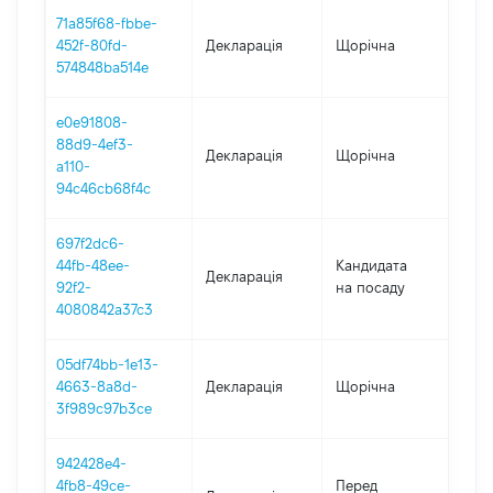
71a85f68-fbbe-
452f-80fd-
Декларація
Щорічна
202
574848ba514e
e0e91808-
88d9-4ef3-
Декларація
Щорічна
202
a110-
94c46cb68f4c
697f2dc6-
44fb-48ee-
Кандидата
Декларація
202
92f2-
на посаду
4080842a37c3
05df74bb-1e13-
4663-8a8d-
Декларація
Щорічна
202
3f989c97b3ce
942428e4-
01.
4fb8-49ce-
Перед