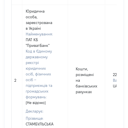
Юридична
особа,
зареєстрована
в Україні
Найменування:
ПАТ КБ
"ПриватБанк"
Код в Єдиному
державному
реєстрі
юридичних
Кошти,
осіб, фізичних
розміщені
22
осіб –
2
на
Валюта:
підприємців та
банківських
UAH
громадських
рахунках
формувань:
[Не відомо]
Декларує:
Прізвище:
СТАМБУЛЬСЬКА