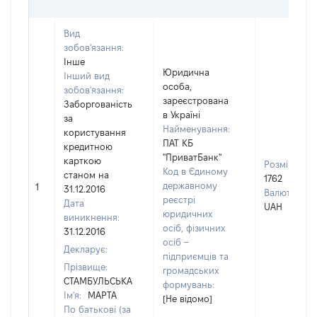
Вид
зобов'язання:
Інше
Юридична
Інший вид
особа,
зобов'язання:
зареєстрована
Заборгованість
в Україні
за
Найменування:
користування
ПАТ КБ
кредитною
"ПриватБанк"
карткою
Розмір:
Код в Єдиному
станом на
1762
державному
1
31.12.2016
Валюта:
реєстрі
Дата
UAH
юридичних
виникнення:
осіб, фізичних
31.12.2016
осіб –
Декларує:
підприємців та
Прізвище:
громадських
СТАМБУЛЬСЬКА
формувань:
Ім'я:
МАРТА
[Не відомо]
По батькові (за