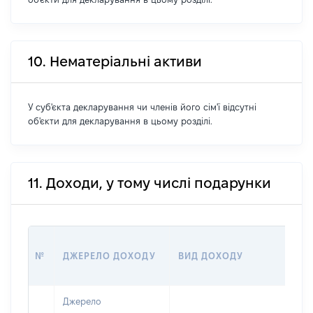
10. Нематеріальні активи
У суб'єкта декларування чи членів його сім'ї відсутні
об'єкти для декларування в цьому розділі.
11. Доходи, у тому числі подарунки
РО
№
ДЖЕРЕЛО ДОХОДУ
ВИД ДОХОДУ
(В
Джерело