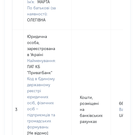
Ім'я:
МАРТА
По батькові (за
наявності):
ОЛЕГІВНА
Юридична
особа,
зареєстрована
в Україні
Найменування:
ПАТ КБ
"ПриватБанк"
Код в Єдиному
державному
реєстрі
юридичних
Кошти,
осіб, фізичних
розміщені
66
осіб –
3
на
Валюта:
підприємців та
банківських
UAH
громадських
рахунках
формувань:
[Не відомо]