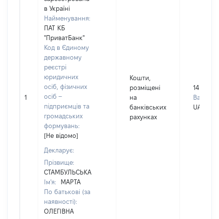
в Україні
Найменування:
ПАТ КБ
"ПриватБанк"
Код в Єдиному
державному
реєстрі
юридичних
Кошти,
осіб, фізичних
розміщені
14
осіб –
1
на
Валюта:
підприємців та
банківських
UAH
громадських
рахунках
формувань:
[Не відомо]
Декларує:
Прізвище:
СТАМБУЛЬСЬКА
Ім'я:
МАРТА
По батькові (за
наявності):
ОЛЕГІВНА