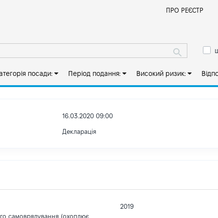
Й
ПРО РЕЄСТР
ш
атегорія посади:
Період подання:
Високий ризик:
Відп
16.03.2020 09:00
Декларація
2019
ого самоврядування (охоплює