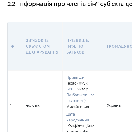
2.2. Інформація про членів сім'ї суб'єкта 
ЗВ'ЯЗОК ІЗ
ПРІЗВИЩЕ,
№
СУБ'ЄКТОМ
ІМ'Я, ПО
ГРОМАДЯН
ДЕКЛАРУВАННЯ
БАТЬКОВІ
Прізвище:
Герасимчук
Ім'я:
Віктор
По батькові (за
наявності):
1
чоловік
Україна
Михайлович
Дата
народження:
[Конфіденційна
інформація]