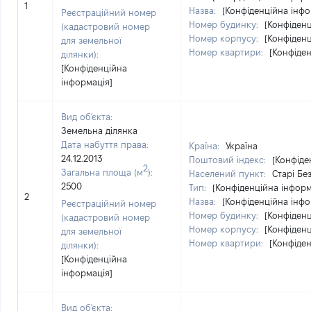
1
Назва:
[Конфіденційна інфо
Реєстраційний номер
Номер будинку:
[Конфіденц
(кадастровий номер
Номер корпусу:
[Конфіденц
для земельної
Номер квартири:
[Конфіден
ділянки):
[Конфіденційна
інформація]
Вид об'єкта:
Земельна ділянка
Дата набуття права:
Країна:
Україна
24.12.2013
Поштовий індекс:
[Конфіде
2
Загальна площа (м
):
Населений пункт:
Старі Бе
2500
Тип:
[Конфіденційна інформ
2
Назва:
[Конфіденційна інфо
Реєстраційний номер
Номер будинку:
[Конфіденц
(кадастровий номер
Номер корпусу:
[Конфіденц
для земельної
Номер квартири:
[Конфіден
ділянки):
[Конфіденційна
інформація]
Вид об'єкта: