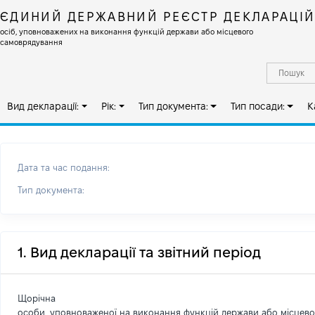
ЄДИНИЙ ДЕРЖАВНИЙ РЕЄСТР ДЕКЛАРАЦІ
осіб, уповноважених на виконання функцій держави або місцевого
самоврядування
Вид декларації:
Рік:
Тип документа:
Тип посади:
К
Дата та час подання:
Тип документа:
1. Вид декларації та звітний період
Щорічна
особи, уповноваженої на виконання функцій держави або місцев