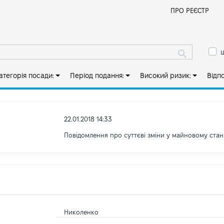
Й
ПРО РЕЄСТР
ш
атегорія посади:
Період подання:
Високий ризик:
Відп
22.01.2018 14:33
Повідомлення про суттєві зміни y майновому стан
Николенко