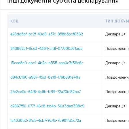
Інші документи суб'єкта декларування
КОД
ТИП ДОКУМ
e28dd5bf-bc2f-40d8-a57c-858b5bcf6362
Декларація
840862a1-6ce3-4364-afdf-077d00a61ada
Повідомлення
13cee8c0-abc1-4b2d-b535-aaa0c7e36e6c
Декларація
d94c6160-a987-45df-8a18-f76b691e74fa
Повідомлення
27e2ce0d-64f8-4c9b-b7f9-72a70fc82bc7
Повідомлення
d7867f50-077f-46c8-bb4b-36a3ded398c9
Декларація
fa4038b2-8fd5-4cb7-9c45-7b981fd5c72a
Повідомлення